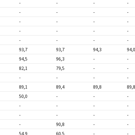
-
-
-
-
-
-
-
-
-
-
-
-
-
-
-
-
-
-
-
-
93,7
93,7
94,3
94,
94,5
96,3
-
-
82,1
79,5
-
-
-
-
-
-
89,1
89,4
89,8
89,
50,0
-
-
-
-
-
-
-
-
-
-
-
-
90,8
-
-
54,9
60,5
-
-