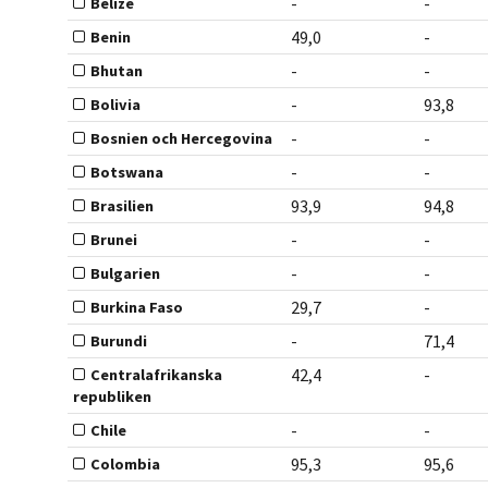
-
-
Belize
49,0
-
Benin
-
-
Bhutan
-
93,8
Bolivia
-
-
Bosnien och Hercegovina
-
-
Botswana
93,9
94,8
Brasilien
-
-
Brunei
-
-
Bulgarien
29,7
-
Burkina Faso
-
71,4
Burundi
42,4
-
Centralafrikanska
republiken
-
-
Chile
95,3
95,6
Colombia