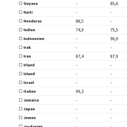
-
85,6
Guyana
-
-
Haiti
88,5
-
Honduras
74,9
75,5
Indien
-
96,0
Indonesien
-
-
Irak
87,4
87,9
Iran
-
-
Irland
-
-
Island
-
-
Israel
99,3
-
Italien
-
-
Jamaica
-
-
Japan
-
-
Jemen
-
-
Jordanien