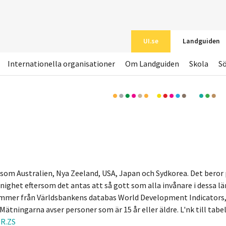
UI.se
Landguiden
Internationella organisationer
Om Landguiden
Skola
S
 som Australien, Nya Zeeland, USA, Japan och Sydkorea. Det beror 
nighet eftersom det antas att så gott som alla invånare i dessa lä
kommer från Världsbankens databas World Development Indicators,
ätningarna avser personer som är 15 år eller äldre. L'nk till tabe
TR.ZS