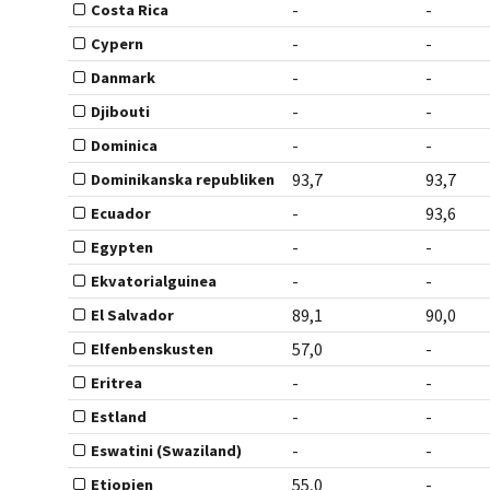
-
-
Costa Rica
-
-
Cypern
-
-
Danmark
-
-
Djibouti
-
-
Dominica
93,7
93,7
Dominikanska republiken
-
93,6
Ecuador
-
-
Egypten
-
-
Ekvatorialguinea
89,1
90,0
El Salvador
57,0
-
Elfenbenskusten
-
-
Eritrea
-
-
Estland
-
-
Eswatini (Swaziland)
55,0
-
Etiopien