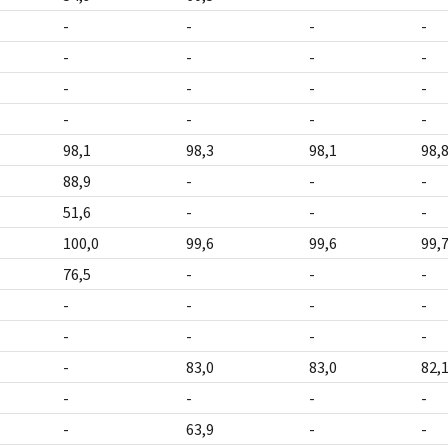
-
-
-
-
-
-
-
-
-
-
-
-
-
-
-
-
98,1
98,3
98,1
98,
88,9
-
-
-
51,6
-
-
-
100,0
99,6
99,6
99,
76,5
-
-
-
-
-
-
-
-
-
-
-
-
83,0
83,0
82,
-
-
-
-
-
63,9
-
-