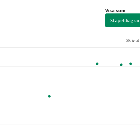
Visa som
Stapeldiagra
Skriv ut