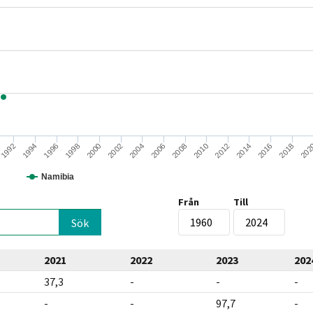
2006
2012
1996
2018
2002
2008
1992
2014
1998
202
2004
2010
1994
2016
2000
Namibia
Från
Till
2021
2022
2023
202
37,3
-
-
-
-
-
97,7
-