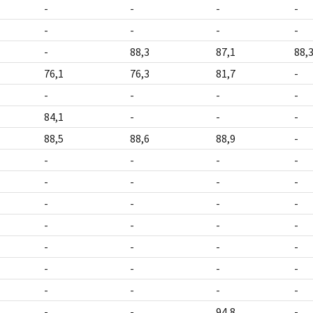
-
-
-
-
-
-
-
-
-
88,3
87,1
88,
76,1
76,3
81,7
-
-
-
-
-
84,1
-
-
-
88,5
88,6
88,9
-
-
-
-
-
-
-
-
-
-
-
-
-
-
-
-
-
-
-
-
-
-
-
-
-
-
-
-
-
-
-
94,8
-