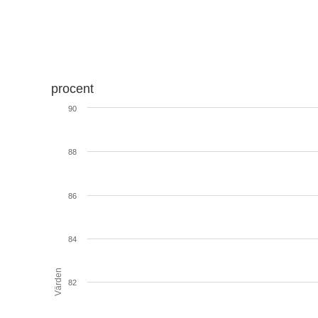
procent
90
88
86
84
Värden
82