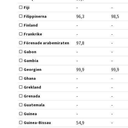
-
-
Fiji
96,3
98,5
Filippinerna
-
-
Finland
-
-
Frankrike
97,8
-
Förenade arabemiraten
-
-
Gabon
-
-
Gambia
99,9
99,9
Georgien
-
-
Ghana
-
-
Grekland
-
-
Grenada
-
-
Guatemala
-
-
Guinea
54,9
-
Guinea-Bissau