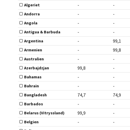
-
-
Algeriet
-
-
Andorra
-
-
Angola
-
-
Antigua & Barbuda
-
99,1
Argentina
-
99,8
Armenien
-
-
Australien
99,8
-
Azerbajdzjan
-
-
Bahamas
-
-
Bahrain
74,7
74,9
Bangladesh
-
-
Barbados
99,9
-
Belarus (Vitryssland)
-
-
Belgien