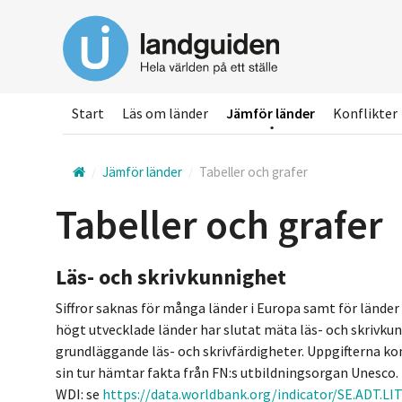
Hoppa
till
huvudinnehållet
Start
Läs om länder
Jämför länder
Konflikter
Jämför länder
Tabeller och grafer
Tabeller och grafer
Läs- och skrivkunnighet
Siffror saknas för många länder i Europa samt för länder
högt utvecklade länder har slutat mäta läs- och skrivkun
grundläggande läs- och skrivfärdigheter. Uppgifterna 
sin tur hämtar fakta från FN:s utbildningsorgan Unesco. M
WDI: se
https://data.worldbank.org/indicator/SE.ADT.LI