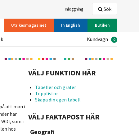
Sök
Inloggning
Utrikesmagasinet
In English
Butiken
ök
Kundvagn
0
VÄLJ FUNKTION HÄR
Tabeller och grafer
Topplistor
Skapa din egen tabell
på att man i
nder har
VÄLJ FAKTAPOST HÄR
 WDI, som i
llen hos
Geografi