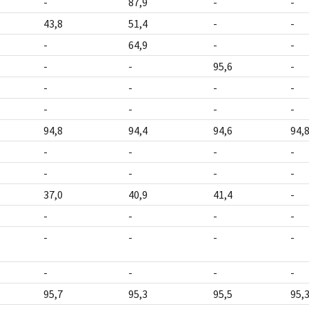
-
87,9
-
-
43,8
51,4
-
-
-
64,9
-
-
-
-
95,6
-
-
-
-
-
-
-
-
-
94,8
94,4
94,6
94,
-
-
-
-
-
-
-
-
37,0
40,9
41,4
-
-
-
-
-
-
-
-
-
-
-
-
-
95,7
95,3
95,5
95,