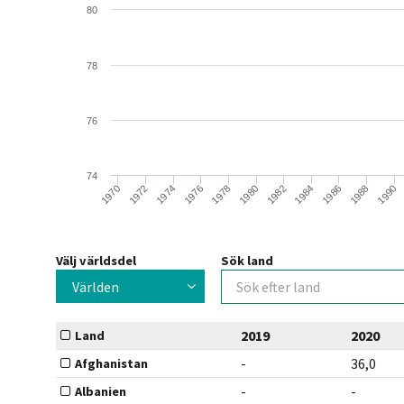
80
78
76
74
1984
1990
1974
1980
1986
1970
1976
1982
1988
1972
1978
Välj världsdel
Sök land
Världen
2019
2020
Land
-
36,0
Afghanistan
-
-
Albanien