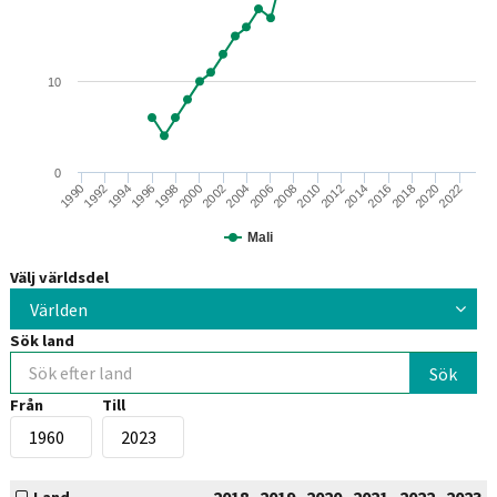
10
0
2010
2000
2022
1990
2012
2002
2014
1992
2004
2016
1994
2006
2018
1996
2008
1998
2020
Mali
Välj världsdel
Världen
Sök land
Från
Till