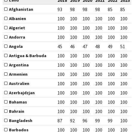
2018
2019
2020
2021
2022
2023
Land
93
98
98
98
85
85
Afghanistan
100
100
100
100
100
100
Albanien
100
100
100
100
100
100
Algeriet
100
100
100
100
100
100
Andorra
45
46
47
48
49
51
Angola
100
100
100
100
100
100
Antigua & Barbuda
100
100
100
100
100
100
Argentina
100
100
100
100
100
100
Armenien
100
100
100
100
100
100
Australien
100
100
100
100
100
100
Azerbajdzjan
100
100
100
100
100
100
Bahamas
100
100
100
100
100
100
Bahrain
87
92
96
99
99
100
Bangladesh
100
100
100
100
100
100
Barbados