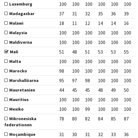
100
100
100
100
100
100
Luxemburg
37
31
32
35
36
39
Madagaskar
18
11
12
14
14
16
Malawi
100
100
100
100
100
100
Malaysia
100
100
100
100
100
100
Maldiverna
51
48
51
53
53
55
Mali
100
100
100
100
100
100
Malta
98
100
100
100
100
100
Marocko
95
97
98
100
100
100
Marshallöarna
44
45
45
48
49
50
Mauretanien
100
100
100
100
100
100
Mauritius
100
100
99
100
100
100
Mexiko
78
80
82
84
85
87
Mikronesiska
federationen
31
30
31
32
33
36
Moçambique