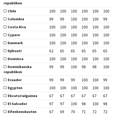
republiken
100
100
100
100
100
100
Chile
99
99
100
100
100
99
Colombia
100
100
100
100
100
100
Costa Rica
100
100
100
100
100
100
Cypern
100
100
100
100
100
100
Danmark
62
65
65
65
65
65
Djibouti
100
100
100
100
100
100
Dominica
99
99
100
98
98
100
Dominikanska
republiken
99
99
99
100
100
99
Ecuador
100
100
100
100
100
100
Egypten
67
67
67
67
67
67
Ekvatorialguinea
97
97
100
98
100
98
El Salvador
67
69
70
71
72
72
Elfenbenskusten