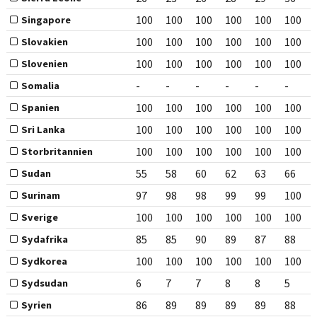
100
100
100
100
100
100
Singapore
100
100
100
100
100
100
Slovakien
100
100
100
100
100
100
Slovenien
-
-
-
-
-
-
Somalia
100
100
100
100
100
100
Spanien
100
100
100
100
100
100
Sri Lanka
100
100
100
100
100
100
Storbritannien
55
58
60
62
63
66
Sudan
97
98
98
99
99
100
Surinam
100
100
100
100
100
100
Sverige
85
85
90
89
87
88
Sydafrika
100
100
100
100
100
100
Sydkorea
6
7
7
8
8
5
Sydsudan
86
89
89
89
89
88
Syrien