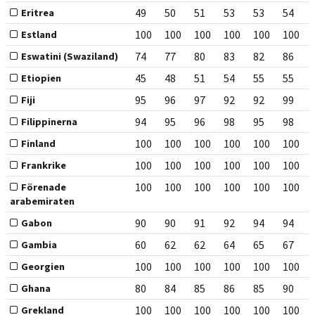
49
50
51
53
53
54
Eritrea
100
100
100
100
100
100
Estland
74
77
80
83
82
86
Eswatini (Swaziland)
45
48
51
54
55
55
Etiopien
95
96
97
92
92
99
Fiji
94
95
96
98
95
98
Filippinerna
100
100
100
100
100
100
Finland
100
100
100
100
100
100
Frankrike
100
100
100
100
100
100
Förenade
arabemiraten
90
90
91
92
94
94
Gabon
60
62
62
64
65
67
Gambia
100
100
100
100
100
100
Georgien
80
84
85
86
85
90
Ghana
100
100
100
100
100
100
Grekland