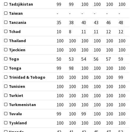
99
99
100
100
100
100
Tadzjikistan
-
-
-
-
-
-
Taiwan
35
38
40
43
46
48
Tanzania
10
8
11
11
12
12
Tchad
100
100
100
100
100
100
Thailand
100
100
100
100
100
100
Tjeckien
50
53
54
56
57
59
Togo
99
98
100
100
100
100
Tonga
100
100
100
100
100
99
Trinidad & Tobago
100
100
100
100
100
100
Tunisien
100
100
100
100
100
100
Turkiet
100
100
100
100
100
100
Turkmenistan
99
100
99
100
100
100
Tuvalu
100
100
100
100
100
100
Tyskland