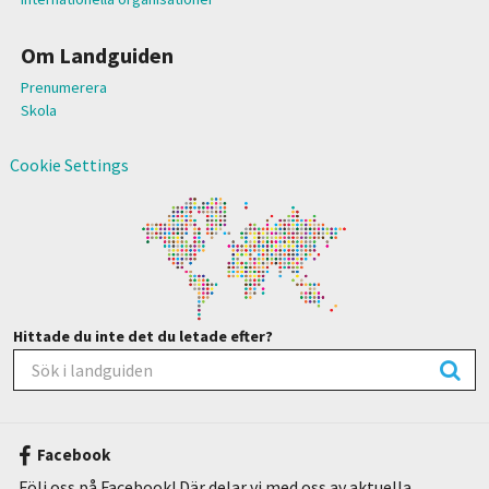
Om Landguiden
Prenumerera
Skola
Cookie Settings
Hittade du inte det du letade efter?
Facebook
Följ oss på Facebook! Där delar vi med oss av aktuella