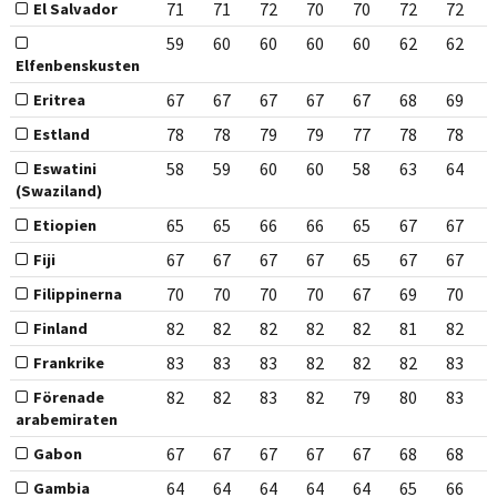
71
71
72
70
70
72
72
El Salvador
59
60
60
60
60
62
62
Elfenbenskusten
67
67
67
67
67
68
69
Eritrea
78
78
79
79
77
78
78
Estland
58
59
60
60
58
63
64
Eswatini
(Swaziland)
65
65
66
66
65
67
67
Etiopien
67
67
67
67
65
67
67
Fiji
70
70
70
70
67
69
70
Filippinerna
82
82
82
82
82
81
82
Finland
83
83
83
82
82
82
83
Frankrike
82
82
83
82
79
80
83
Förenade
arabemiraten
67
67
67
67
67
68
68
Gabon
64
64
64
64
64
65
66
Gambia