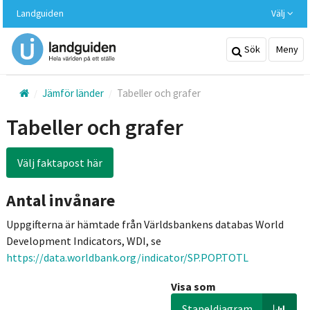
Hoppa
Landguiden
Välj
till
huvudinnehållet
Sök
Meny
Jämför länder
Tabeller och grafer
Tabeller och grafer
Välj faktapost här
Antal invånare
Uppgifterna är hämtade från Världsbankens databas World
Development Indicators, WDI, se
https://data.worldbank.org/indicator/SP.POP.TOTL
Visa som
Stapeldiagram