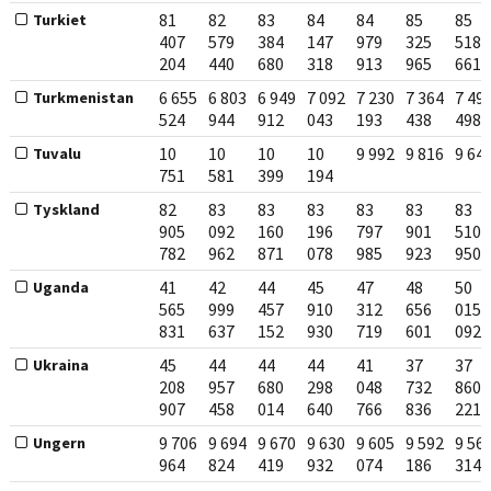
81
82
83
84
84
85
85
Turkiet
407
579
384
147
979
325
518
204
440
680
318
913
965
661
6 655
6 803
6 949
7 092
7 230
7 364
7 49
Turkmenistan
524
944
912
043
193
438
498
10
10
10
10
9 992
9 816
9 64
Tuvalu
751
581
399
194
82
83
83
83
83
83
83
Tyskland
905
092
160
196
797
901
510
782
962
871
078
985
923
950
41
42
44
45
47
48
50
Uganda
565
999
457
910
312
656
015
831
637
152
930
719
601
092
45
44
44
44
41
37
37
Ukraina
208
957
680
298
048
732
860
907
458
014
640
766
836
221
9 706
9 694
9 670
9 630
9 605
9 592
9 56
Ungern
964
824
419
932
074
186
314