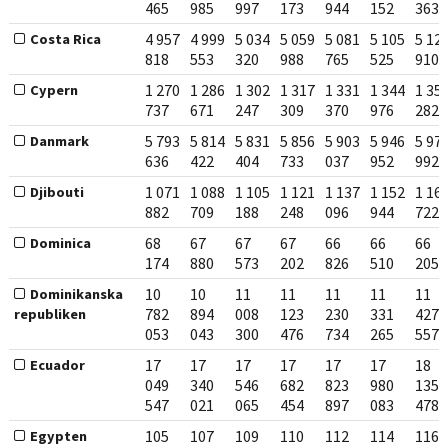
465
985
997
173
944
152
363
4 957
4 999
5 034
5 059
5 081
5 105
5 12
Costa Rica
818
553
320
988
765
525
910
1 270
1 286
1 302
1 317
1 331
1 344
1 35
Cypern
737
671
247
309
370
976
282
5 793
5 814
5 831
5 856
5 903
5 946
5 97
Danmark
636
422
404
733
037
952
992
1 071
1 088
1 105
1 121
1 137
1 152
1 16
Djibouti
882
709
188
248
096
944
722
68
67
67
67
66
66
66
Dominica
174
880
573
202
826
510
205
10
10
11
11
11
11
11
Dominikanska
782
894
008
123
230
331
427
republiken
053
043
300
476
734
265
557
17
17
17
17
17
17
18
Ecuador
049
340
546
682
823
980
135
547
021
065
454
897
083
478
105
107
109
110
112
114
116
Egypten