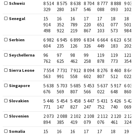
8 514
8 575
8 638
8 704
8 777
8 888
9 03
Schweiz
329
280
167
546
088
093
102
15
16
16
17
17
18
18
Senegal
914
352
789
220
651
077
501
498
922
219
867
103
573
984
6 982
6 945
6 899
6 834
6 664
6 623
6 58
Serbien
604
235
126
326
449
183
202
96
97
98
99
119
119
121
Seychellerna
762
625
462
258
878
773
354
7 554
7 731
7 912
8 094
8 276
8 460
8 64
Sierra Leone
563
991
558
602
807
512
022
5 638
5 703
5 685
5 453
5 637
5 917
6 03
Singapore
676
569
807
566
022
648
860
5 446
5 454
5 458
5 447
5 431
5 426
5 42
Slovakien
771
147
827
247
752
740
069
2 073
2 088
2 102
2 108
2 112
2 120
2 12
Slovenien
894
385
419
079
076
461
324
15
16
16
17
17
18
19
Somalia