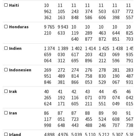
10
11
11
11
11
11
11
Haiti
962
105
243
374
503
637
772
362
163
848
586
606
398
557
9 765
9 943
10
10
10
10
10
Honduras
210
633
119
289
463
644
825
640
877
872
851
703
1 374
1 389
1 402
1 414
1 425
1 438
1 45
Indien
659
030
617
203
423
069
935
064
312
695
896
212
596
791
269
272
274
276
278
281
283
Indonesien
951
489
814
758
830
190
487
846
381
866
053
529
067
931
40
41
42
43
44
45
46
Irak
265
192
116
071
070
074
042
624
171
605
211
551
049
015
86
87
87
88
89
90
91
Iran
117
051
723
455
524
608
567
998
648
443
488
246
707
738
4 898
4 976
5 039
5 110
5 212
5 307
5 38
Irland