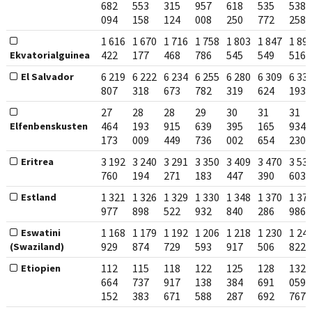
682
553
315
957
618
535
538
094
158
124
008
250
772
258
1 616
1 670
1 716
1 758
1 803
1 847
1 89
422
177
468
786
545
549
516
Ekvatorialguinea
6 219
6 222
6 234
6 255
6 280
6 309
6 33
El Salvador
807
318
673
782
319
624
193
27
28
28
29
30
31
31
464
193
915
639
395
165
934
Elfenbenskusten
173
009
449
736
002
654
230
3 192
3 240
3 291
3 350
3 409
3 470
3 53
Eritrea
760
194
271
183
447
390
603
1 321
1 326
1 329
1 330
1 348
1 370
1 37
Estland
977
898
522
932
840
286
986
1 168
1 179
1 192
1 206
1 218
1 230
1 24
Eswatini
929
874
729
593
917
506
822
(Swaziland)
112
115
118
122
125
128
132
Etiopien
664
737
917
138
384
691
059
152
383
671
588
287
692
767