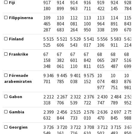
917
914
914
916
919
924
928
Fiji
180
899
963
711
422
145
784
109
110
112
113
113
114
115
Filippinerna
465
804
081
100
964
891
843
287
683
264
950
338
199
670
5 515
5 521
5 529
5 541
5 556
5 583
5 63
Finland
525
606
543
017
106
911
214
67
67
67
67
68
68
68
Frankrike
158
382
601
842
065
287
516
348
061
110
811
015
487
699
9 346
9 445
9 401
9 575
10
10
10
Förenade
701
785
038
152
074
483
876
arabemiraten
977
751
981
2 212
2 267
2 322
2 376
2 430
2 484
2 53
Gabon
318
706
539
722
747
789
952
2 399
2 456
2 515
2 576
2 636
2 697
2 75
Gambia
632
844
733
010
470
845
988
3 726
3 720
3 722
3 708
3 712
3 715
3 67
Georgien
549
161
716
610
502
483
850