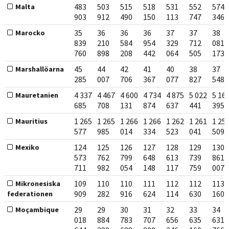
483
503
515
518
531
552
574
Malta
903
912
490
150
113
747
346
35
36
36
36
37
37
38
Marocko
839
210
584
954
329
712
081
760
898
208
442
064
505
173
45
44
42
41
40
38
37
Marshallöarna
285
007
706
367
077
827
548
4 337
4 467
4 600
4 734
4 875
5 022
5 16
Mauretanien
685
708
131
874
637
441
395
1 265
1 265
1 266
1 266
1 262
1 261
1 25
Mauritius
577
985
014
334
523
041
509
124
125
126
127
128
129
130
Mexiko
573
762
799
648
613
739
861
711
982
054
148
117
759
007
109
110
110
111
112
112
113
Mikronesiska
909
282
916
624
114
630
160
federationen
29
29
30
31
32
33
34
Moçambique
018
884
783
707
656
635
631