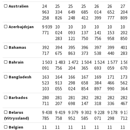
24
25
25
25
26
26
27
Australien
963
334
649
685
014
652
204
258
826
248
412
399
777
809
9 939
10
10
10
10
10
10
Azerbajdzjan
771
024
093
137
141
153
202
283
121
750
756
958
850
392
394
395
396
397
399
401
Bahamas
717
675
863
373
538
440
283
1 503
1 483
1 472
1 504
1 524
1 577
1 58
Bahrain
091
756
204
365
693
059
670
163
164
166
167
169
171
173
Bangladesh
523
913
298
658
384
466
562
103
055
024
854
897
990
364
280
281
281
282
282
282
282
Barbados
711
207
698
147
318
336
467
9 438
9 419
9 379
9 302
9 228
9 178
9 13
Belarus
785
758
952
585
071
298
712
(Vitryssland)
11
11
11
11
11
11
11
Belgien