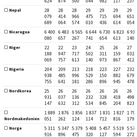
624
874
500
044
982
117
237
28
28
28
29
29
29
29
Nepal
079
414
966
475
715
694
651
689
064
574
010
436
614
054
6 400
6 483
6 565
6 644
6 730
6 823
6 91
Nicaragua
080
657
267
741
654
613
140
22
22
23
24
25
26
27
Niger
188
947
717
502
311
159
032
069
757
613
140
973
867
412
204
209
213
218
223
227
232
Nigeria
938
485
996
529
150
882
679
755
641
181
286
896
945
478
25
26
26
26
26
26
26
Nordkorea
931
037
136
232
328
418
498
147
632
312
534
845
204
823
1 889
1 876
1 856
1 837
1 831
1 827
1 79
051
262
124
114
712
816
179
Nordmakedonien
5 311
5 347
5 379
5 408
5 457
5 519
5 57
Norge
916
896
475
320
127
594
272