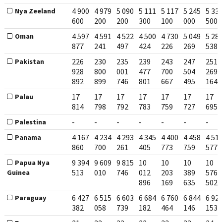
4 900
4 979
5 090
5 111
5 117
5 245
5 33
Nya Zeeland
600
200
200
300
100
000
500
4 597
4 591
4 522
4 500
4 730
5 049
5 28
Oman
877
241
497
424
226
269
538
226
230
235
239
243
247
251
Pakistan
928
800
001
477
700
504
269
892
899
746
801
667
495
164
17
17
17
17
17
17
17
Palau
814
798
792
783
759
727
695
-
-
-
-
-
-
-
Palestina
4 167
4 234
4 293
4 345
4 400
4 458
4 51
Panama
860
700
261
405
773
759
577
9 394
9 609
9 815
10
10
10
10
Papua Nya
513
010
746
012
203
389
576
Guinea
896
169
635
502
6 427
6 515
6 603
6 684
6 760
6 844
6 92
Paraguay
382
058
739
182
464
146
153