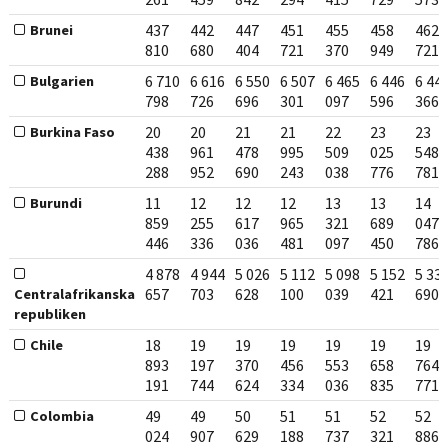
437
442
447
451
455
458
462
Brunei
810
680
404
721
370
949
721
6 710
6 616
6 550
6 507
6 465
6 446
6 44
Bulgarien
798
726
696
301
097
596
366
20
20
21
21
22
23
23
Burkina Faso
438
961
478
995
509
025
548
288
952
690
243
038
776
781
11
12
12
12
13
13
14
Burundi
859
255
617
965
321
689
047
446
336
036
481
097
450
786
4 878
4 944
5 026
5 112
5 098
5 152
5 33
657
703
628
100
039
421
690
Centralafrikanska
republiken
18
19
19
19
19
19
19
Chile
893
197
370
456
553
658
764
191
744
624
334
036
835
771
49
49
50
51
51
52
52
Colombia
024
907
629
188
737
321
886