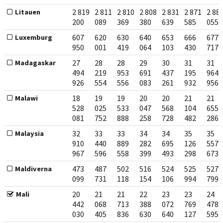
2 819
2 811
2 810
2 808
2 831
2 871
2 88
Litauen
200
089
369
380
639
585
055
607
620
630
640
653
666
677
Luxemburg
950
001
419
064
103
430
717
27
28
28
29
30
31
31
Madagaskar
494
219
953
691
437
195
964
926
554
556
083
261
932
956
18
19
19
20
20
21
21
Malawi
528
025
533
047
568
104
655
081
752
888
258
728
482
286
32
33
33
34
34
35
35
Malaysia
910
440
889
282
695
126
557
967
596
558
399
493
298
673
473
487
502
516
524
525
527
Maldiverna
099
731
118
154
106
994
799
20
21
21
22
23
23
24
Mali
442
068
713
388
072
769
478
030
405
836
630
640
127
595