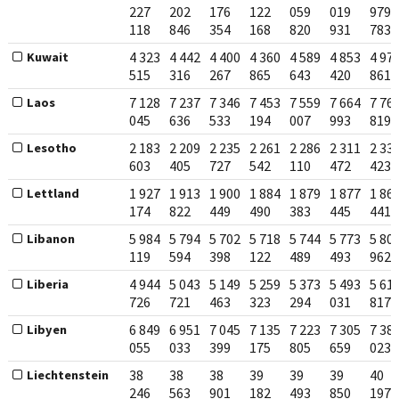
227
202
176
122
059
019
979
118
846
354
168
820
931
783
4 323
4 442
4 400
4 360
4 589
4 853
4 97
Kuwait
515
316
267
865
643
420
861
7 128
7 237
7 346
7 453
7 559
7 664
7 76
Laos
045
636
533
194
007
993
819
2 183
2 209
2 235
2 261
2 286
2 311
2 33
Lesotho
603
405
727
542
110
472
423
1 927
1 913
1 900
1 884
1 879
1 877
1 86
Lettland
174
822
449
490
383
445
441
5 984
5 794
5 702
5 718
5 744
5 773
5 80
Libanon
119
594
398
122
489
493
962
4 944
5 043
5 149
5 259
5 373
5 493
5 61
Liberia
726
721
463
323
294
031
817
6 849
6 951
7 045
7 135
7 223
7 305
7 38
Libyen
055
033
399
175
805
659
023
38
38
38
39
39
39
40
Liechtenstein
246
563
901
182
493
850
197