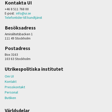
Kontakta UI
+46 8 511 768 00
E-post:
info@ui.se
Telefontider till kundtjänst
Besöksadress
Amiralitetsbacken 1
111 49 Stockholm
Postadress
Box 3163
103 63 Stockholm
Utrikespolitiska institutet
Om UI
Kontakt
Presskontakt
Personal
Butiken
Världsdelar