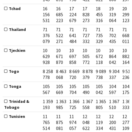
16
16
17
17
18
19
20
Tchad
156
685
224
828
455
319
299
531
223
679
273
316
064
123
71
71
71
71
71
71
71
Thailand
376
522
641
727
735
702
668
079
271
484
332
329
435
011
10
10
10
10
10
10
10
Tjeckien
629
671
697
505
672
864
882
928
870
858
772
118
042
164
8 258
8 463
8 669
8 878
9 089
9 304
9 51
Togo
778
068
720
379
738
337
236
105
105
105
105
105
104
104
Tonga
567
669
704
490
042
597
175
1 359
1 363
1 366
1 367
1 365
1 367
1 36
Trinidad &
193
985
725
558
805
510
333
Tobago
11
11
11
12
12
12
12
Tunisien
765
875
974
048
119
200
277
514
081
057
622
334
431
109