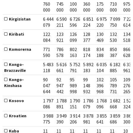
760
745
100
360
175
710
975
000
000
000
000
000
000
000
6 444
6 590
6 726
6 851
6 975
7 099
7 22
Kirgizistan
079
211
596
224
220
750
614
122
123
126
128
130
132
134
Kiribati
084
921
099
377
469
530
518
771
786
802
818
834
850
866
Komorerna
590
578
163
174
188
387
628
5 483
5 616
5 752
5 892
6 035
6 182
6 33
Kongo-
118
661
791
183
104
885
961
Brazzaville
90
92
95
99
102
105
109
Kongo-
047
947
989
148
396
789
276
Kinshasa
644
442
998
932
968
731
265
1 797
1 788
1 790
1 786
1 768
1 682
1 52
Kosovo
086
891
151
079
096
668
324
3 988
3 949
3 914
3 878
3 855
3 859
3 86
Kroatien
775
390
206
981
641
686
300
11
11
11
11
11
11
10
Kuba