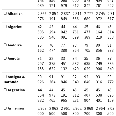
743
856
068
000
578
454
647
039
121
979
412
842
761
492
2 866
2 854
2 837
2 811
2 777
2 745
2 71
Albanien
376
191
849
666
689
972
617
42
43
44
44
45
46
46
Algeriet
505
294
042
761
477
164
814
035
546
091
099
389
219
308
75
76
77
78
79
80
81
Andorra
162
474
380
364
705
856
938
31
32
33
34
35
36
37
Angola
297
375
451
532
635
749
885
155
632
132
429
029
906
849
90
91
91
92
92
93
93
Antigua &
926
364
846
349
840
316
772
Barbuda
44
44
45
45
45
45
45
Argentina
654
973
191
312
407
538
696
882
465
965
281
904
401
159
2 969
2 962
2 961
2 962
2 969
2 964
3 03
Armenien
000
500
500
300
200
300
500