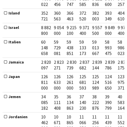
022
456
747
585
836
600
257
352
360
366
372
382
393
404
Island
721
563
463
520
003
349
610
8 882
9 054
9 215
9 371
9 557
9 849
9 97
Israel
800
000
100
400
500
000
400
60
59
59
59
59
58
58
Italien
148
729
438
133
013
993
986
658
081
851
173
667
475
023
2 820
2 823
2 830
2 837
2 839
2 839
2 83
Jamaica
097
271
739
682
144
786
175
126
126
126
125
125
124
123
Japan
811
633
261
681
124
516
975
000
000
000
593
989
650
371
34
35
36
37
38
39
40
Jemen
085
111
134
140
222
390
583
182
408
863
230
876
799
164
10
10
10
11
11
11
11
Jordanien
462
671
865
066
256
439
552