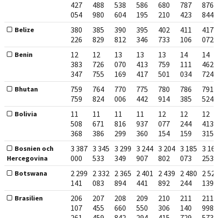
427
488
538
586
680
787
876
054
980
604
195
210
423
844
380
385
390
395
402
411
417
Belize
226
829
812
346
733
106
072
12
12
13
13
13
14
14
Benin
383
726
070
413
759
111
462
347
755
169
417
501
034
724
759
764
770
775
780
786
791
Bhutan
759
824
006
442
914
385
524
11
11
11
11
12
12
12
Bolivia
508
671
816
937
077
244
413
368
386
299
360
154
159
315
3 387
3 345
3 299
3 244
3 204
3 185
3 16
Bosnien och
000
533
349
907
802
073
253
Hercegovina
2 299
2 332
2 365
2 401
2 439
2 480
2 52
Botswana
141
083
894
441
892
244
139
206
207
208
209
210
211
211
Brasilien
107
455
660
550
306
140
998
261
459
842
294
415
729
573