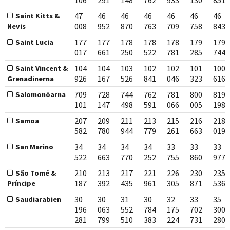
106
291
148
762
933
130
851
47
46
46
46
46
46
46
Saint Kitts &
008
952
870
763
709
758
843
Nevis
177
177
178
178
178
179
179
Saint Lucia
017
661
250
522
781
285
744
104
104
103
102
102
101
100
Saint Vincent &
926
167
526
841
046
323
616
Grenadinerna
709
728
744
762
781
800
819
Salomonöarna
101
147
498
591
066
005
198
207
209
211
213
215
216
218
Samoa
582
780
944
779
261
663
019
34
34
34
34
33
33
33
San Marino
522
663
770
252
755
860
977
210
213
217
221
226
230
235
São Tomé &
187
392
435
961
305
871
536
Príncipe
30
30
31
30
32
33
35
Saudiarabien
196
063
552
784
175
702
300
281
799
510
383
224
731
280