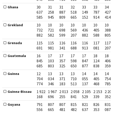
30
31
31
32
33
33
34
Ghana
637
258
887
518
149
787
427
585
945
809
665
152
914
414
10
10
10
10
10
10
10
Grekland
732
721
698
569
436
405
388
882
582
599
207
882
588
805
115
115
116
116
116
117
117
Grenada
691
981
341
688
913
081
207
16
17
17
17
17
18
18
Guatemala
845
103
357
598
847
124
406
685
803
325
650
877
838
359
12
13
13
13
14
14
14
Guinea
704
034
371
710
055
405
754
774
346
183
513
137
468
785
1 922
1 967
2 013
2 058
2 105
2 153
2 20
Guinea-Bissau
168
696
255
841
529
339
352
791
807
807
815
821
826
831
Guyana
556
665
481
482
637
353
087