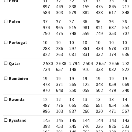
31
32
32
33
33
33
34
Peru
897
449
838
155
475
845
217
584
303
579
882
438
617
848
37
37
37
36
36
36
36
Polen
974
965
515
981
821
687
554
750
475
748
559
749
353
707
10
10
10
10
10
10
10
Portugal
283
286
297
361
434
578
701
822
263
081
831
332
174
636
2 580
2 638
2 794
2 504
2 657
2 656
2 85
Qatar
734
657
148
910
333
032
822
19
19
19
19
19
19
19
Rumänien
473
371
265
122
048
059
069
970
648
250
059
502
479
340
12
12
13
13
13
13
14
Rwanda
487
776
065
355
651
954
256
996
103
837
260
030
471
567
145
145
145
144
144
143
143
Ryssland
398
453
245
746
236
826
533