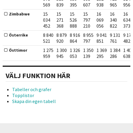
569
839
395
607
938
965
956
15
15
15
15
16
16
16
Zimbabwe
034
271
526
797
069
340
634
452
368
888
210
056
822
373
8 840
8 879
8 916
8 955
9 041
9 131
9 17
Österrike
521
920
864
797
851
761
482
1 275
1 300
1 326
1 350
1 369
1 384
1 40
Östtimor
959
945
053
139
295
286
638
VÄLJ FUNKTION HÄR
Tabeller och grafer
Topplistor
Skapa din egen tabell