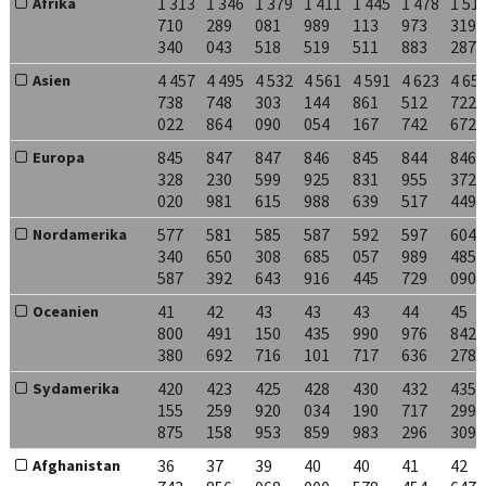
1 313
1 346
1 379
1 411
1 445
1 478
1 51
Afrika
710
289
081
989
113
973
319
340
043
518
519
511
883
287
4 457
4 495
4 532
4 561
4 591
4 623
4 65
Asien
738
748
303
144
861
512
722
022
864
090
054
167
742
672
845
847
847
846
845
844
846
Europa
328
230
599
925
831
955
372
020
981
615
988
639
517
449
577
581
585
587
592
597
604
Nordamerika
340
650
308
685
057
989
485
587
392
643
916
445
729
090
41
42
43
43
43
44
45
Oceanien
800
491
150
435
990
976
842
380
692
716
101
717
636
278
420
423
425
428
430
432
435
Sydamerika
155
259
920
034
190
717
299
875
158
953
859
983
296
309
36
37
39
40
40
41
42
Afghanistan