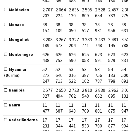
644
380
688
800
246
160
766
2 707
2 664
2 635
2 595
2 528
2 457
2 38
Moldavien
203
224
130
809
654
783
275
38
38
38
38
38
38
38
Monaco
154
109
050
527
931
956
631
3 208
3 267
3 327
3 383
3 433
3 481
3 52
Mongoliet
189
673
204
741
748
145
788
626
626
626
625
623
623
623
Montenegro
438
753
590
053
591
529
831
52
52
53
53
53
54
54
Myanmar
272
640
016
387
756
133
500
(Burma)
247
713
522
102
787
798
091
2 577
2 650
2 728
2 810
2 889
2 963
3 03
Namibia
327
494
762
548
662
095
131
11
11
11
11
11
11
11
Nauru
477
587
643
709
801
875
947
17
17
17
17
17
17
17
Nederländerna
231
344
441
533
700
877
994