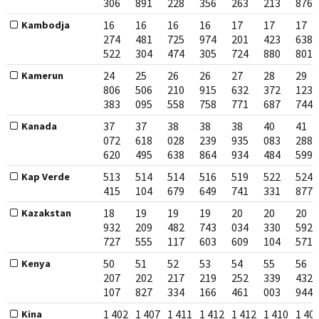
306
891
228
356
263
213
876
16
16
16
16
17
17
17
Kambodja
274
481
725
974
201
423
638
522
304
474
305
724
880
801
24
25
26
26
27
28
29
Kamerun
806
506
210
915
632
372
123
383
095
558
758
771
687
744
37
37
38
38
38
40
41
Kanada
072
618
028
239
935
083
288
620
495
638
864
934
484
599
513
514
514
516
519
522
524
Kap Verde
415
104
679
649
741
331
877
18
19
19
19
20
20
20
Kazakstan
932
209
482
743
034
330
592
727
555
117
603
609
104
571
50
51
52
53
54
55
56
Kenya
207
202
217
219
252
339
432
107
827
334
166
461
003
944
1 402
1 407
1 411
1 412
1 412
1 410
1 40
Kina