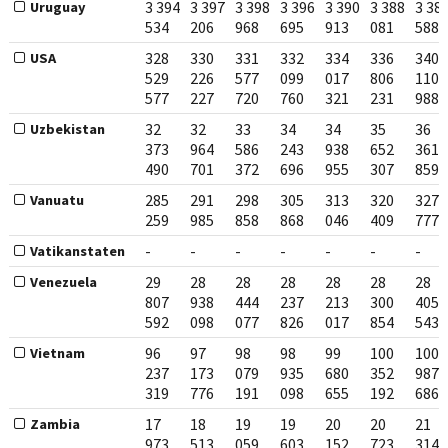
3 394
3 397
3 398
3 396
3 390
3 388
3 38
Uruguay
534
206
968
695
913
081
588
328
330
331
332
334
336
340
USA
529
226
577
099
017
806
110
577
227
720
760
321
231
988
32
32
33
34
34
35
36
Uzbekistan
373
964
586
243
938
652
361
490
701
372
696
955
307
859
285
291
298
305
313
320
327
Vanuatu
259
985
858
868
046
409
777
-
-
-
-
-
-
-
Vatikanstaten
29
28
28
28
28
28
28
Venezuela
807
938
444
237
213
300
405
592
098
077
826
017
854
543
96
97
98
98
99
100
100
Vietnam
237
173
079
935
680
352
987
319
776
191
098
655
192
686
17
18
19
19
20
20
21
Zambia
973
513
059
603
152
723
314