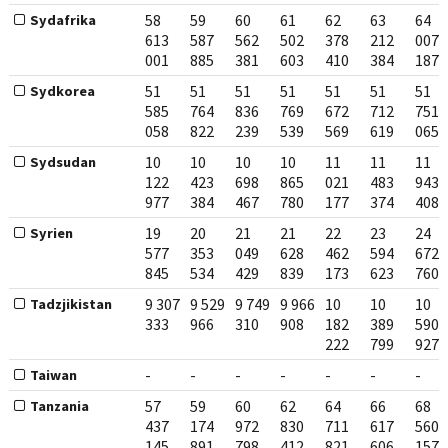
58
59
60
61
62
63
64
Sydafrika
613
587
562
502
378
212
007
001
885
381
603
410
384
187
51
51
51
51
51
51
51
Sydkorea
585
764
836
769
672
712
751
058
822
239
539
569
619
065
10
10
10
10
11
11
11
Sydsudan
122
423
698
865
021
483
943
977
384
467
780
177
374
408
19
20
21
21
22
23
24
Syrien
577
353
049
628
462
594
672
845
534
429
839
173
623
760
9 307
9 529
9 749
9 966
10
10
10
Tadzjikistan
333
966
310
908
182
389
590
222
799
927
-
-
-
-
-
-
-
Taiwan
57
59
60
62
64
66
68
Tanzania
437
174
972
830
711
617
560
145
891
798
412
821
606
157