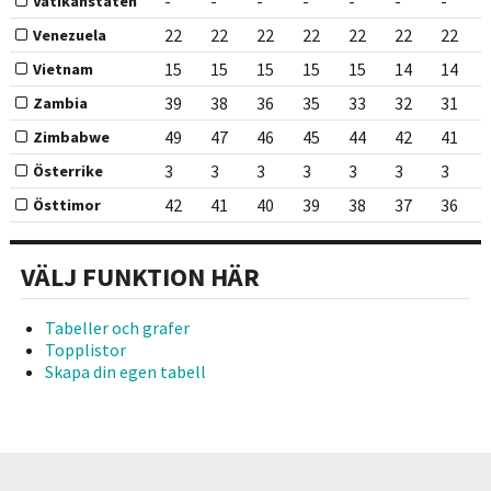
-
-
-
-
-
-
-
Vatikanstaten
22
22
22
22
22
22
22
Venezuela
15
15
15
15
15
14
14
Vietnam
39
38
36
35
33
32
31
Zambia
49
47
46
45
44
42
41
Zimbabwe
3
3
3
3
3
3
3
Österrike
42
41
40
39
38
37
36
Östtimor
VÄLJ FUNKTION HÄR
Tabeller och grafer
Topplistor
Skapa din egen tabell