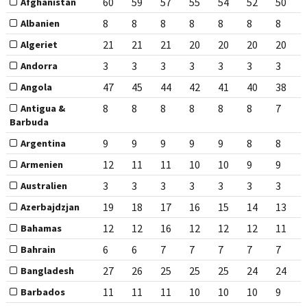
60
59
57
55
54
52
50
Afghanistan
8
8
8
8
8
8
8
Albanien
21
21
21
20
20
20
20
Algeriet
3
3
3
3
3
3
3
Andorra
47
45
44
42
41
40
38
Angola
8
8
8
8
8
8
7
Antigua &
Barbuda
9
9
9
9
9
8
8
Argentina
12
11
11
10
10
9
9
Armenien
3
3
3
3
3
3
3
Australien
19
18
17
16
15
14
13
Azerbajdzjan
12
12
16
12
12
12
11
Bahamas
6
6
7
7
7
7
7
Bahrain
27
26
25
25
25
24
24
Bangladesh
11
11
11
10
10
10
9
Barbados