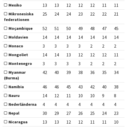
13
13
12
12
12
11
11
Mexiko
25
24
24
23
22
22
21
Mikronesiska
federationen
52
51
50
49
48
47
45
Moçambique
14
14
14
14
14
14
14
Moldavien
3
3
3
3
2
2
2
Monaco
14
14
13
12
12
12
11
Mongoliet
3
3
3
3
2
2
2
Montenegro
42
40
39
38
36
35
34
Myanmar
(Burma)
46
46
45
43
42
40
38
Namibia
14
12
11
10
10
9
8
Nauru
4
4
4
4
4
4
4
Nederländerna
30
29
27
26
25
24
23
Nepal
13
13
12
12
11
11
10
Nicaragua