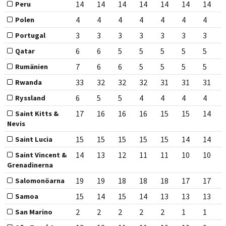
14
14
14
14
14
14
14
Peru
4
4
4
4
4
4
4
Polen
3
3
3
3
3
3
3
Portugal
6
6
5
5
5
5
5
Qatar
7
6
6
5
5
5
5
Rumänien
33
32
32
32
31
31
31
Rwanda
6
5
5
4
4
4
4
Ryssland
17
16
16
16
15
15
14
Saint Kitts &
Nevis
15
15
15
15
15
14
14
Saint Lucia
14
13
12
11
11
10
10
Saint Vincent &
Grenadinerna
19
19
18
18
18
17
17
Salomonöarna
15
14
15
14
13
13
13
Samoa
2
2
2
2
2
1
1
San Marino