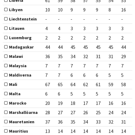
61
59
58
57
55
54
53
Liberia
10
10
9
9
9
8
16
Libyen
-
-
-
-
-
-
-
Liechtenstein
4
4
3
3
3
3
3
Litauen
2
2
2
2
2
2
2
Luxemburg
44
44
45
45
45
45
44
Madagaskar
36
35
34
32
31
31
29
Malawi
7
7
7
7
7
7
7
Malaysia
7
7
6
6
6
5
5
Maldiverna
67
65
64
62
61
59
58
Mali
6
6
5
5
5
5
5
Malta
20
19
18
17
17
16
16
Marocko
28
27
27
26
25
24
24
Marshallöarna
37
36
35
34
33
32
31
Mauretanien
13
14
14
14
14
14
14
Mauritius