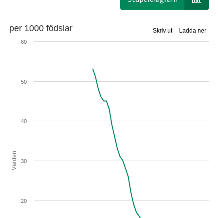
per 1000 födslar
Skriv ut
Ladda ner
60
50
40
Värden
30
20