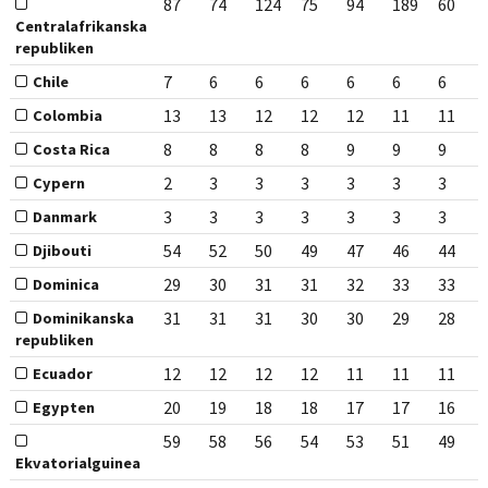
87
74
124
75
94
189
60
Centralafrikanska
republiken
7
6
6
6
6
6
6
Chile
13
13
12
12
12
11
11
Colombia
8
8
8
8
9
9
9
Costa Rica
2
3
3
3
3
3
3
Cypern
3
3
3
3
3
3
3
Danmark
54
52
50
49
47
46
44
Djibouti
29
30
31
31
32
33
33
Dominica
31
31
31
30
30
29
28
Dominikanska
republiken
12
12
12
12
11
11
11
Ecuador
20
19
18
18
17
17
16
Egypten
59
58
56
54
53
51
49
Ekvatorialguinea