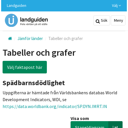
Hoppa
Landguiden
Välj
till
huvudinnehållet
Sök
Meny
Jämför länder
Tabeller och grafer
Tabeller och grafer
Välj faktapost här
Spädbarnsdödlighet
Uppgifterna är hämtade från Världsbankens databas World
Development Indicators, WDI, se
https://data.worldbank.org/indicator/SP.DYN.IMRT.IN
Visa som
Stapeldiagram