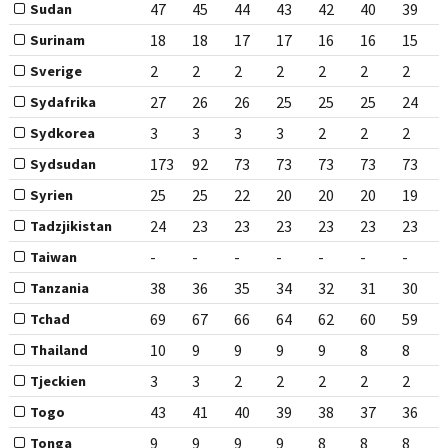
47
45
44
43
42
40
39
Sudan
18
18
17
17
16
16
15
Surinam
2
2
2
2
2
2
2
Sverige
27
26
26
25
25
25
24
Sydafrika
3
3
3
3
2
2
2
Sydkorea
173
92
73
73
73
73
73
Sydsudan
25
25
22
20
20
20
19
Syrien
24
23
23
23
23
23
23
Tadzjikistan
-
-
-
-
-
-
-
Taiwan
38
36
35
34
32
31
30
Tanzania
69
67
66
64
62
60
59
Tchad
10
9
9
9
9
8
8
Thailand
3
3
2
2
2
2
2
Tjeckien
43
41
40
39
38
37
36
Togo
9
9
9
9
8
8
8
Tonga