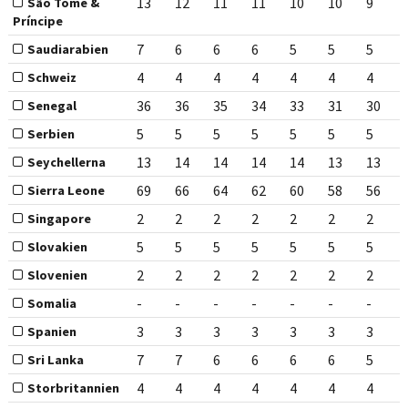
13
12
11
11
10
10
9
São Tomé &
Príncipe
7
6
6
6
5
5
5
Saudiarabien
4
4
4
4
4
4
4
Schweiz
36
36
35
34
33
31
30
Senegal
5
5
5
5
5
5
5
Serbien
13
14
14
14
14
13
13
Seychellerna
69
66
64
62
60
58
56
Sierra Leone
2
2
2
2
2
2
2
Singapore
5
5
5
5
5
5
5
Slovakien
2
2
2
2
2
2
2
Slovenien
-
-
-
-
-
-
-
Somalia
3
3
3
3
3
3
3
Spanien
7
7
6
6
6
6
5
Sri Lanka
4
4
4
4
4
4
4
Storbritannien