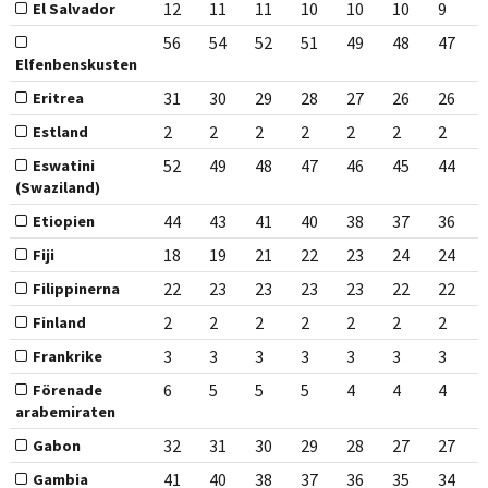
12
11
11
10
10
10
9
El Salvador
56
54
52
51
49
48
47
Elfenbenskusten
31
30
29
28
27
26
26
Eritrea
2
2
2
2
2
2
2
Estland
52
49
48
47
46
45
44
Eswatini
(Swaziland)
44
43
41
40
38
37
36
Etiopien
18
19
21
22
23
24
24
Fiji
22
23
23
23
23
22
22
Filippinerna
2
2
2
2
2
2
2
Finland
3
3
3
3
3
3
3
Frankrike
6
5
5
5
4
4
4
Förenade
arabemiraten
32
31
30
29
28
27
27
Gabon
41
40
38
37
36
35
34
Gambia