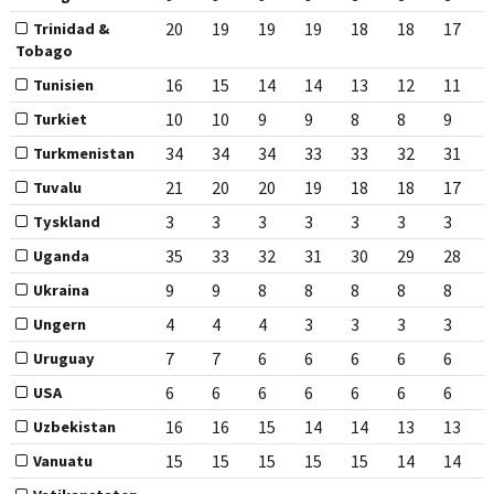
20
19
19
19
18
18
17
Trinidad &
Tobago
16
15
14
14
13
12
11
Tunisien
10
10
9
9
8
8
9
Turkiet
34
34
34
33
33
32
31
Turkmenistan
21
20
20
19
18
18
17
Tuvalu
3
3
3
3
3
3
3
Tyskland
35
33
32
31
30
29
28
Uganda
9
9
8
8
8
8
8
Ukraina
4
4
4
3
3
3
3
Ungern
7
7
6
6
6
6
6
Uruguay
6
6
6
6
6
6
6
USA
16
16
15
14
14
13
13
Uzbekistan
15
15
15
15
15
14
14
Vanuatu