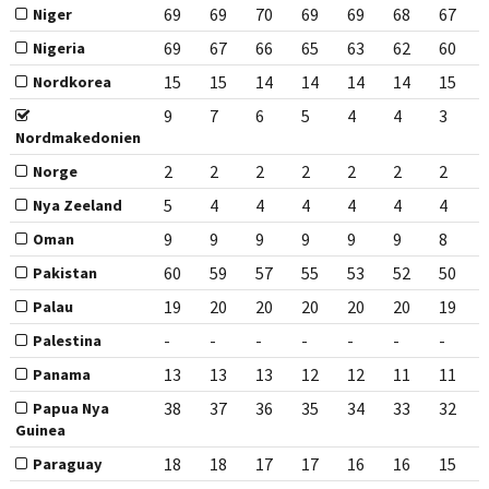
69
69
70
69
69
68
67
Niger
69
67
66
65
63
62
60
Nigeria
15
15
14
14
14
14
15
Nordkorea
9
7
6
5
4
4
3
Nordmakedonien
2
2
2
2
2
2
2
Norge
5
4
4
4
4
4
4
Nya Zeeland
9
9
9
9
9
9
8
Oman
60
59
57
55
53
52
50
Pakistan
19
20
20
20
20
20
19
Palau
-
-
-
-
-
-
-
Palestina
13
13
13
12
12
11
11
Panama
38
37
36
35
34
33
32
Papua Nya
Guinea
18
18
17
17
16
16
15
Paraguay