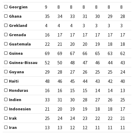
9
8
8
8
8
8
8
Georgien
35
34
33
31
30
29
28
Ghana
4
4
4
3
3
3
3
Grekland
16
17
17
17
17
17
17
Grenada
22
21
20
20
19
18
18
Guatemala
69
69
67
66
65
63
62
Guinea
52
50
48
47
46
44
43
Guinea-Bissau
29
28
27
26
25
25
24
Guyana
48
46
45
44
43
42
40
Haiti
16
16
15
15
14
14
13
Honduras
33
31
30
28
27
26
25
Indien
21
20
19
19
18
18
17
Indonesien
25
24
24
23
22
22
21
Irak
13
13
12
12
11
11
11
Iran