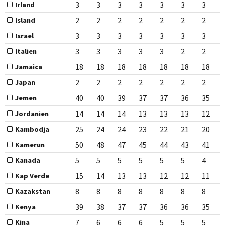
3
3
3
3
3
3
3
Irland
2
2
2
2
2
2
2
Island
3
3
3
3
3
3
3
Israel
3
3
3
3
3
2
2
Italien
18
18
18
18
18
18
18
Jamaica
2
2
2
2
2
2
2
Japan
40
40
39
37
37
36
35
Jemen
14
14
14
13
13
13
12
Jordanien
25
24
24
23
22
21
20
Kambodja
50
48
47
45
44
43
41
Kamerun
5
5
5
5
5
5
4
Kanada
15
14
13
13
12
12
11
Kap Verde
8
8
8
8
8
8
8
Kazakstan
39
38
37
37
36
36
35
Kenya
7
6
6
6
5
5
5
Kina