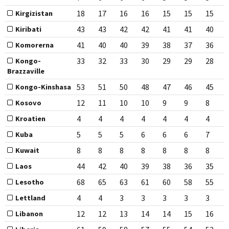
18
17
16
16
15
15
15
Kirgizistan
43
43
42
42
41
41
40
Kiribati
41
40
40
39
38
37
36
Komorerna
33
32
33
30
29
29
28
Kongo-
Brazzaville
53
51
50
48
47
46
45
Kongo-Kinshasa
12
11
10
10
9
9
8
Kosovo
4
4
4
4
4
4
4
Kroatien
5
5
5
6
6
6
7
Kuba
8
8
8
8
8
8
8
Kuwait
44
42
40
39
38
36
35
Laos
68
65
63
61
60
58
55
Lesotho
4
4
3
3
3
3
3
Lettland
12
12
13
14
14
15
16
Libanon