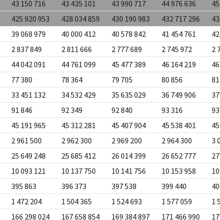
43 150 716
43 435 101
43 990 717
44 976 636
45
425 920 953
428 034 859
430 190 983
432 717 296
43
39 068 979
40 000 412
40 578 842
41 454 761
42
2 837 849
2 811 666
2 777 689
2 745 972
2 
44 042 091
44 761 099
45 477 389
46 164 219
46
77 380
78 364
79 705
80 856
81
33 451 132
34 532 429
35 635 029
36 749 906
37
91 846
92 349
92 840
93 316
93
45 191 965
45 312 281
45 407 904
45 538 401
45
2 961 500
2 962 300
2 969 200
2 964 300
3 
25 649 248
25 685 412
26 014 399
26 652 777
27
10 093 121
10 137 750
10 141 756
10 153 958
10
395 863
396 373
397 538
399 440
40
1 472 204
1 504 365
1 524 693
1 577 059
1 
166 298 024
167 658 854
169 384 897
171 466 990
17