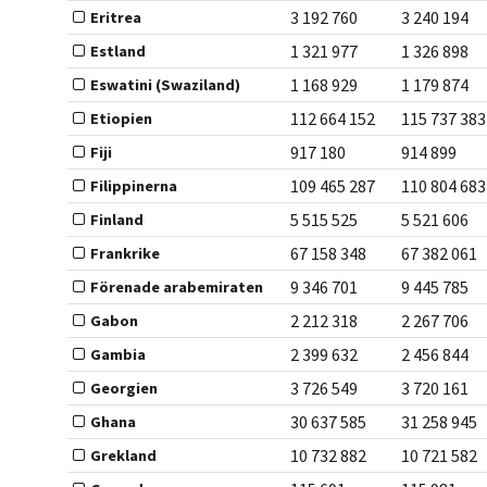
3 192 760
3 240 194
Eritrea
1 321 977
1 326 898
Estland
1 168 929
1 179 874
Eswatini (Swaziland)
112 664 152
115 737 383
Etiopien
917 180
914 899
Fiji
109 465 287
110 804 683
Filippinerna
5 515 525
5 521 606
Finland
67 158 348
67 382 061
Frankrike
9 346 701
9 445 785
Förenade arabemiraten
2 212 318
2 267 706
Gabon
2 399 632
2 456 844
Gambia
3 726 549
3 720 161
Georgien
30 637 585
31 258 945
Ghana
10 732 882
10 721 582
Grekland