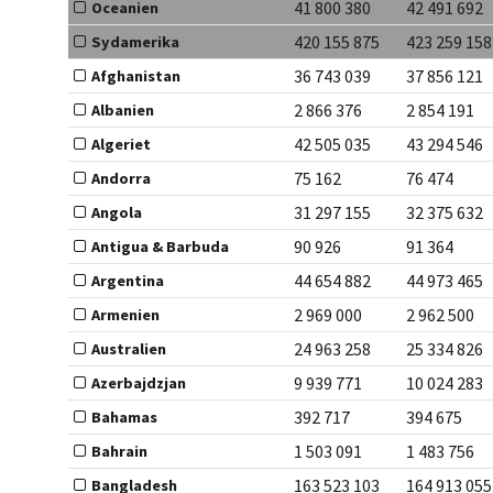
41 800 380
42 491 692
Oceanien
420 155 875
423 259 158
Sydamerika
36 743 039
37 856 121
Afghanistan
2 866 376
2 854 191
Albanien
42 505 035
43 294 546
Algeriet
75 162
76 474
Andorra
31 297 155
32 375 632
Angola
90 926
91 364
Antigua & Barbuda
44 654 882
44 973 465
Argentina
2 969 000
2 962 500
Armenien
24 963 258
25 334 826
Australien
9 939 771
10 024 283
Azerbajdzjan
392 717
394 675
Bahamas
1 503 091
1 483 756
Bahrain
163 523 103
164 913 055
Bangladesh