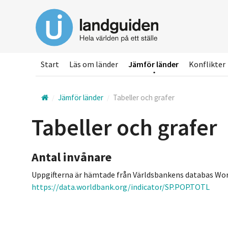
Hoppa
till
huvudinnehållet
Start
Läs om länder
Jämför länder
Konflikter
Jämför länder
Tabeller och grafer
Tabeller och grafer
Antal invånare
Uppgifterna är hämtade från Världsbankens databas Wor
https://data.worldbank.org/indicator/SP.POP.TOTL