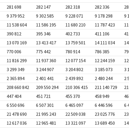
281 698
282 147
282 318
282 336
28
9 379 952
9 302 585
9 228 071
9 178 298
9 
11 538 604
11 586 195
11 680 210
11 787 423
11
390 812
395 346
402 733
411 106
41
13 070 169
13 413 417
13 759 501
14 111 034
14
770 006
775 442
780 914
786 385
79
11 816 299
11 937 360
12 077 154
12 244 159
12
3 299 349
3 244 907
3 204 802
3 185 073
3 
2 365 894
2 401 441
2 439 892
2 480 244
2 
208 660 842
209 550 294
210 306 415
211 140 729
21
447 404
451 721
455 370
458 949
46
6 550 696
6 507 301
6 465 097
6 446 596
6 
21 478 690
21 995 243
22 509 038
23 025 776
23
12 617 036
12 965 481
13 321 097
13 689 450
14