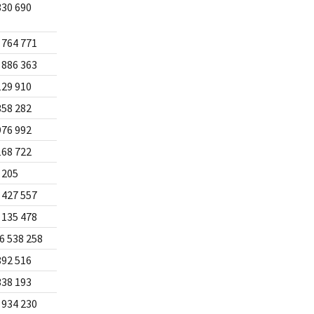
330 690
 764 771
 886 363
129 910
358 282
976 992
168 722
 205
 427 557
 135 478
6 538 258
892 516
338 193
 934 230