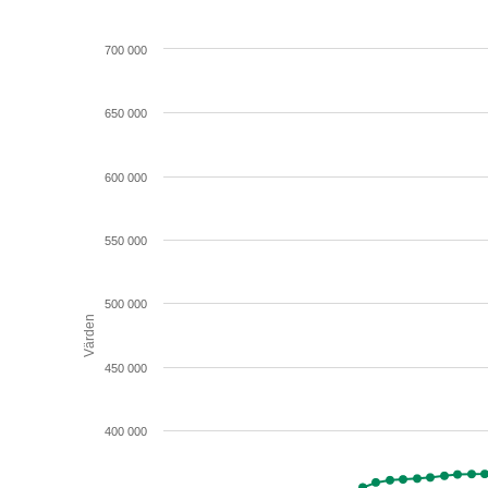
700 000
650 000
600 000
550 000
500 000
Värden
450 000
400 000