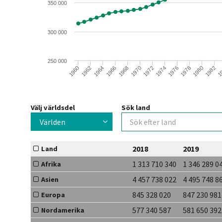
350 000
300 000
250 000
1
1982
1980
1978
1976
1974
1972
1970
1968
1966
1964
1962
1960
Välj världsdel
Sök land
Världen
2018
2019
Land
1 313 710 340
1 346 289 0
Afrika
4 457 738 022
4 495 748 8
Asien
845 328 020
847 230 981
Europa
577 340 587
581 650 392
Nordamerika