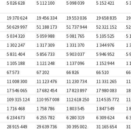
5 026 628
5 112 100
5 098 039
5 152 421
5 
19 370 624
19 456 334
19 553 036
19 658 835
19
50 629 997
51 188 173
51 737 944
52 321 152
52
5 034 320
5 059 988
5 081 765
5 105 525
5 
1 302 247
1 317 309
1 331 370
1 344 976
1 
5 831 404
5 856 733
5 903 037
5 946 952
5 
1 105 188
1 121 248
1 137 096
1 152 944
1 
67 573
67 202
66 826
66 510
66
11 008 300
11 123 476
11 230 734
11 331 265
11
17 546 065
17 682 454
17 823 897
17 980 083
18
109 315 124
110 957 008
112 618 250
114 535 772
11
1 716 468
1 758 786
1 803 545
1 847 549
1 
6 234 673
6 255 782
6 280 319
6 309 624
6 
28 915 449
29 639 736
30 395 002
31 165 654
31