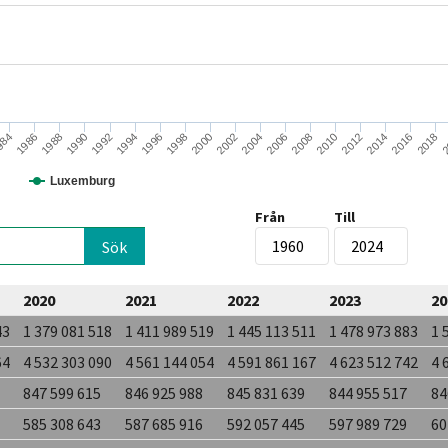
1988
1986
984
2
2018
2016
2014
2012
2010
2008
2006
2004
2002
2000
1998
1996
1994
1992
1990
Luxemburg
Från
Till
2020
2021
2022
2023
20
43
1 379 081 518
1 411 989 519
1 445 113 511
1 478 973 883
1 
64
4 532 303 090
4 561 144 054
4 591 861 167
4 623 512 742
4 
847 599 615
846 925 988
845 831 639
844 955 517
84
585 308 643
587 685 916
592 057 445
597 989 729
60