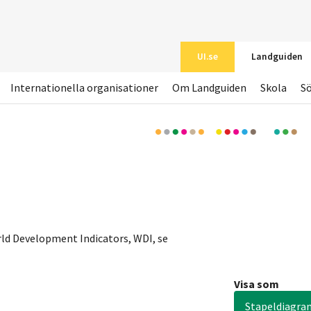
UI.se
Landguiden
Internationella organisationer
Om Landguiden
Skola
S
ld Development Indicators, WDI, se
Visa som
Stapeldiagra