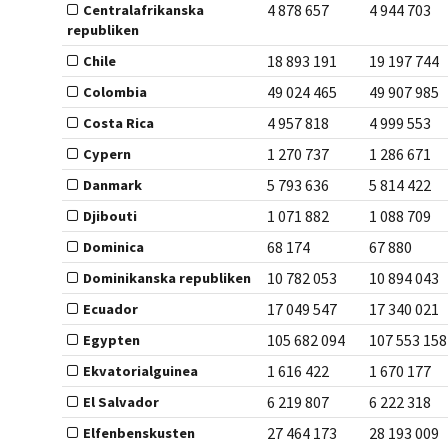
4 878 657
4 944 703
Centralafrikanska
republiken
18 893 191
19 197 744
Chile
49 024 465
49 907 985
Colombia
4 957 818
4 999 553
Costa Rica
1 270 737
1 286 671
Cypern
5 793 636
5 814 422
Danmark
1 071 882
1 088 709
Djibouti
68 174
67 880
Dominica
10 782 053
10 894 043
Dominikanska republiken
17 049 547
17 340 021
Ecuador
105 682 094
107 553 158
Egypten
1 616 422
1 670 177
Ekvatorialguinea
6 219 807
6 222 318
El Salvador
27 464 173
28 193 009
Elfenbenskusten