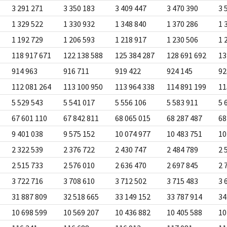
3 291 271
3 350 183
3 409 447
3 470 390
3 
1 329 522
1 330 932
1 348 840
1 370 286
1 
1 192 729
1 206 593
1 218 917
1 230 506
1 
118 917 671
122 138 588
125 384 287
128 691 692
13
914 963
916 711
919 422
924 145
92
112 081 264
113 100 950
113 964 338
114 891 199
11
5 529 543
5 541 017
5 556 106
5 583 911
5 
67 601 110
67 842 811
68 065 015
68 287 487
68
9 401 038
9 575 152
10 074 977
10 483 751
10
2 322 539
2 376 722
2 430 747
2 484 789
2 
2 515 733
2 576 010
2 636 470
2 697 845
2 
3 722 716
3 708 610
3 712 502
3 715 483
3 
31 887 809
32 518 665
33 149 152
33 787 914
34
10 698 599
10 569 207
10 436 882
10 405 588
10