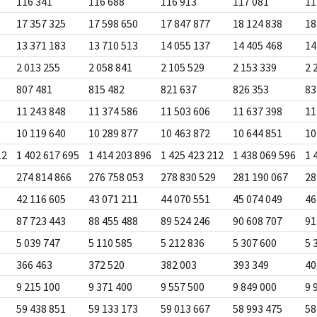
116 341
116 688
116 913
117 081
11
17 357 325
17 598 650
17 847 877
18 124 838
18
13 371 183
13 710 513
14 055 137
14 405 468
14
2 013 255
2 058 841
2 105 529
2 153 339
2 
807 481
815 482
821 637
826 353
83
11 243 848
11 374 586
11 503 606
11 637 398
11
10 119 640
10 289 877
10 463 872
10 644 851
10
12
1 402 617 695
1 414 203 896
1 425 423 212
1 438 069 596
1 
274 814 866
276 758 053
278 830 529
281 190 067
28
42 116 605
43 071 211
44 070 551
45 074 049
46
87 723 443
88 455 488
89 524 246
90 608 707
91
5 039 747
5 110 585
5 212 836
5 307 600
5 
366 463
372 520
382 003
393 349
40
9 215 100
9 371 400
9 557 500
9 849 000
9 
59 438 851
59 133 173
59 013 667
58 993 475
58