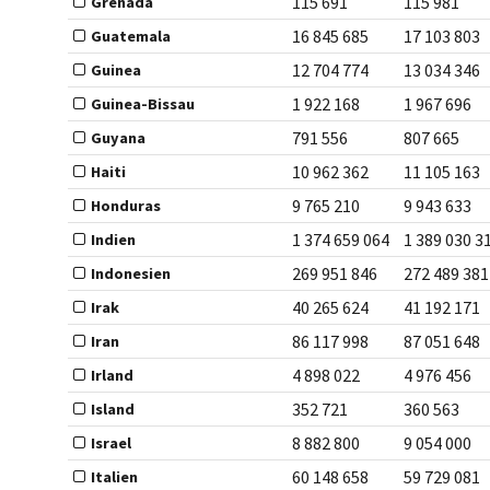
115 691
115 981
Grenada
16 845 685
17 103 803
Guatemala
12 704 774
13 034 346
Guinea
1 922 168
1 967 696
Guinea-Bissau
791 556
807 665
Guyana
10 962 362
11 105 163
Haiti
9 765 210
9 943 633
Honduras
1 374 659 064
1 389 030 3
Indien
269 951 846
272 489 381
Indonesien
40 265 624
41 192 171
Irak
86 117 998
87 051 648
Iran
4 898 022
4 976 456
Irland
352 721
360 563
Island
8 882 800
9 054 000
Israel
60 148 658
59 729 081
Italien