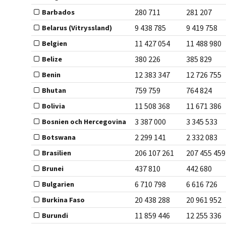
280 711
281 207
Barbados
9 438 785
9 419 758
Belarus (Vitryssland)
11 427 054
11 488 980
Belgien
380 226
385 829
Belize
12 383 347
12 726 755
Benin
759 759
764 824
Bhutan
11 508 368
11 671 386
Bolivia
3 387 000
3 345 533
Bosnien och Hercegovina
2 299 141
2 332 083
Botswana
206 107 261
207 455 459
Brasilien
437 810
442 680
Brunei
6 710 798
6 616 726
Bulgarien
20 438 288
20 961 952
Burkina Faso
11 859 446
12 255 336
Burundi