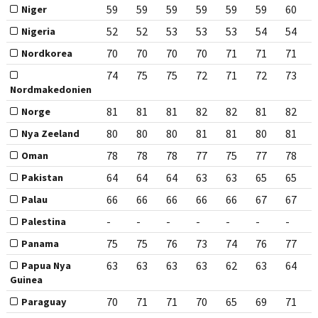
59
59
59
59
59
59
60
Niger
52
52
53
53
53
54
54
Nigeria
70
70
70
70
71
71
71
Nordkorea
74
75
75
72
71
72
73
Nordmakedonien
81
81
81
82
82
81
82
Norge
80
80
80
81
81
80
81
Nya Zeeland
78
78
78
77
75
77
78
Oman
64
64
64
63
63
65
65
Pakistan
66
66
66
66
66
67
67
Palau
-
-
-
-
-
-
-
Palestina
75
75
76
73
74
76
77
Panama
63
63
63
63
62
63
64
Papua Nya
Guinea
70
71
71
70
65
69
71
Paraguay