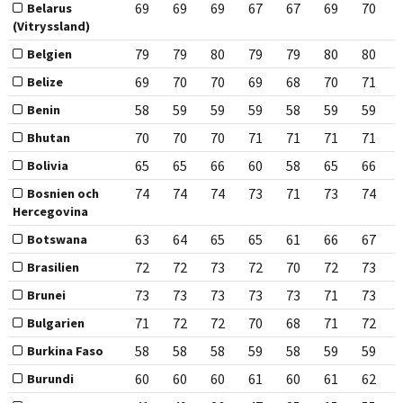
69
69
69
67
67
69
70
Belarus
(Vitryssland)
79
79
80
79
79
80
80
Belgien
69
70
70
69
68
70
71
Belize
58
59
59
59
58
59
59
Benin
70
70
70
71
71
71
71
Bhutan
65
65
66
60
58
65
66
Bolivia
74
74
74
73
71
73
74
Bosnien och
Hercegovina
63
64
65
65
61
66
67
Botswana
72
72
73
72
70
72
73
Brasilien
73
73
73
73
73
71
73
Brunei
71
72
72
70
68
71
72
Bulgarien
58
58
58
59
58
59
59
Burkina Faso
60
60
60
61
60
61
62
Burundi