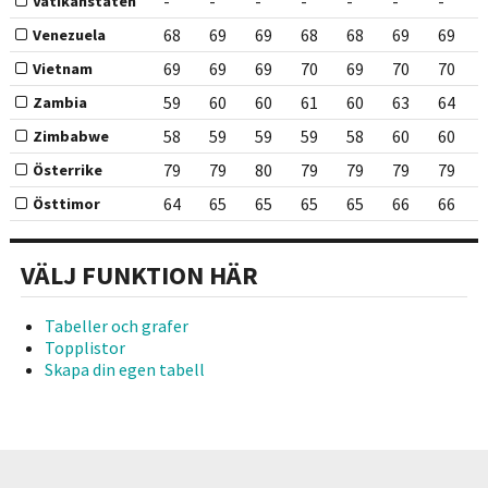
-
-
-
-
-
-
-
Vatikanstaten
68
69
69
68
68
69
69
Venezuela
69
69
69
70
69
70
70
Vietnam
59
60
60
61
60
63
64
Zambia
58
59
59
59
58
60
60
Zimbabwe
79
79
80
79
79
79
79
Österrike
64
65
65
65
65
66
66
Östtimor
VÄLJ FUNKTION HÄR
Tabeller och grafer
Topplistor
Skapa din egen tabell