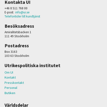
Kontakta UI
+46 8 511 768 00
E-post:
info@ui.se
Telefontider till kundtjänst
Besöksadress
Amiralitetsbacken 1
111 49 Stockholm
Postadress
Box 3163
103 63 Stockholm
Utrikespolitiska institutet
Om UI
Kontakt
Presskontakt
Personal
Butiken
Världsdelar