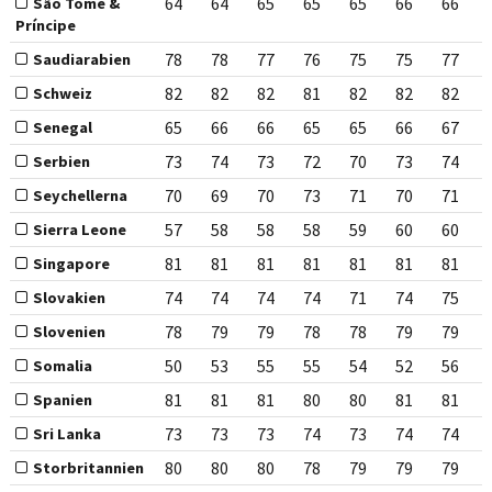
64
64
65
65
65
66
66
São Tomé &
Príncipe
78
78
77
76
75
75
77
Saudiarabien
82
82
82
81
82
82
82
Schweiz
65
66
66
65
65
66
67
Senegal
73
74
73
72
70
73
74
Serbien
70
69
70
73
71
70
71
Seychellerna
57
58
58
58
59
60
60
Sierra Leone
81
81
81
81
81
81
81
Singapore
74
74
74
74
71
74
75
Slovakien
78
79
79
78
78
79
79
Slovenien
50
53
55
55
54
52
56
Somalia
81
81
81
80
80
81
81
Spanien
73
73
73
74
73
74
74
Sri Lanka
80
80
80
78
79
79
79
Storbritannien