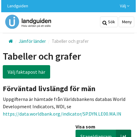
Hoppa
Landguiden
Välj
till
huvudinnehållet
Sök
Meny
Jämför länder
Tabeller och grafer
Tabeller och grafer
Välj faktapost här
Förväntad livslängd för män
Uppgifterna är hämtade från Världsbankens databas World
Development Indicators, WDI, se
https://data.worldbank.org/indicator/SP.DYN.LE00.MA.IN
Visa som
Stapeldiagram