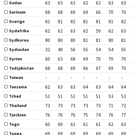
63
63
63
62
62
63
63
Sudan
68
68
69
69
66
70
70
Surinam
81
81
82
81
81
81
82
Sverige
62
62
63
62
59
62
63
Sydafrika
80
80
80
81
81
80
81
Sydkorea
32
49
56
55
54
54
55
Sydsudan
60
63
68
69
70
70
70
Syrien
68
68
69
66
67
69
70
Tadzjikistan
-
-
-
-
-
-
-
Taiwan
62
63
63
64
63
64
64
Tanzania
51
51
51
51
51
53
53
Tchad
73
73
73
73
73
71
72
Thailand
76
76
76
75
74
76
77
Tjeckien
60
60
61
61
61
62
63
Togo
69
69
69
69
69
69
69
Tonga