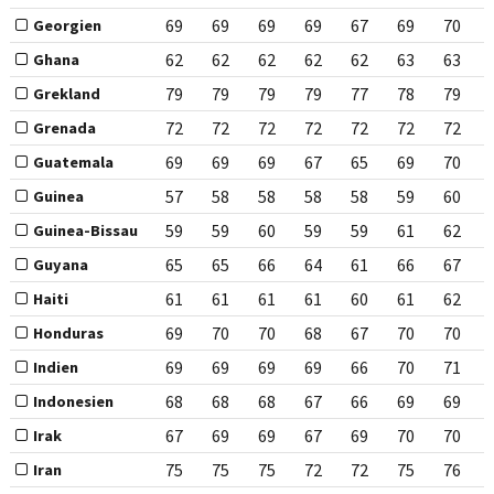
69
69
69
69
67
69
70
Georgien
62
62
62
62
62
63
63
Ghana
79
79
79
79
77
78
79
Grekland
72
72
72
72
72
72
72
Grenada
69
69
69
67
65
69
70
Guatemala
57
58
58
58
58
59
60
Guinea
59
59
60
59
59
61
62
Guinea-Bissau
65
65
66
64
61
66
67
Guyana
61
61
61
61
60
61
62
Haiti
69
70
70
68
67
70
70
Honduras
69
69
69
69
66
70
71
Indien
68
68
68
67
66
69
69
Indonesien
67
69
69
67
69
70
70
Irak
75
75
75
72
72
75
76
Iran