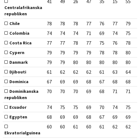
41
49
26
47
35
15
55
Centralafrikanska
republiken
78
78
78
77
76
77
79
Chile
74
74
74
71
69
74
75
Colombia
77
77
78
77
75
76
78
Costa Rica
79
79
79
79
78
78
80
Cypern
79
79
80
80
80
80
80
Danmark
61
62
62
62
61
63
64
Djibouti
67
69
69
68
67
68
68
Dominica
70
70
70
69
68
71
71
Dominikanska
republiken
74
75
75
69
70
74
75
Ecuador
68
69
69
68
67
69
69
Egypten
60
60
61
60
61
62
62
Ekvatorialguinea