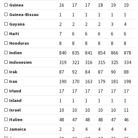
16
17
17
18
19
19
Guinea
1
1
1
1
1
1
Guinea-Bissau
2
2
2
2
3
4
Guyana
7
6
6
6
6
6
Haiti
8
8
8
8
8
8
Honduras
840
835
841
854
866
878
Indien
319
321
316
315
325
334
Indonesien
87
92
84
87
90
88
Irak
190
170
163
179
181
198
Iran
17
17
17
17
17
17
Irland
1
1
1
1
1
1
Island
10
10
10
10
10
11
Israel
48
47
48
48
47
46
Italien
2
2
4
4
4
4
Jamaica