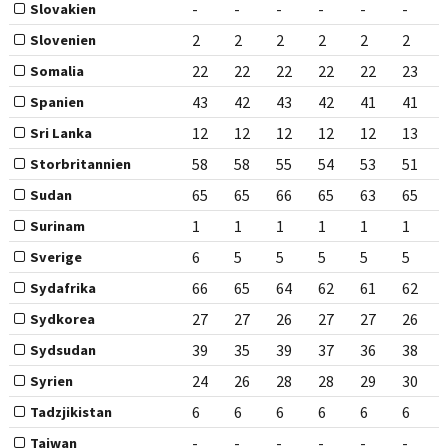
-
-
-
-
-
-
Slovakien
2
2
2
2
2
2
Slovenien
22
22
22
22
22
23
Somalia
43
42
43
42
41
41
Spanien
12
12
12
12
12
13
Sri Lanka
58
58
55
54
53
51
Storbritannien
65
65
66
65
63
65
Sudan
1
1
1
1
1
1
Surinam
6
5
5
5
5
5
Sverige
66
65
64
62
61
62
Sydafrika
27
27
26
27
27
26
Sydkorea
39
35
39
37
36
38
Sydsudan
24
26
28
28
29
30
Syrien
6
6
6
6
6
6
Tadzjikistan
-
-
-
-
-
-
Taiwan