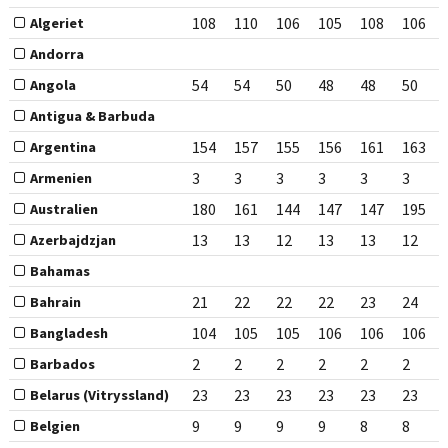
108
110
106
105
108
106
Algeriet
Andorra
54
54
50
48
48
50
Angola
Antigua & Barbuda
154
157
155
156
161
163
Argentina
3
3
3
3
3
3
Armenien
180
161
144
147
147
195
Australien
13
13
12
13
13
12
Azerbajdzjan
Bahamas
21
22
22
22
23
24
Bahrain
104
105
105
106
106
106
Bangladesh
2
2
2
2
2
2
Barbados
23
23
23
23
23
23
Belarus (Vitryssland)
9
9
9
9
8
8
Belgien