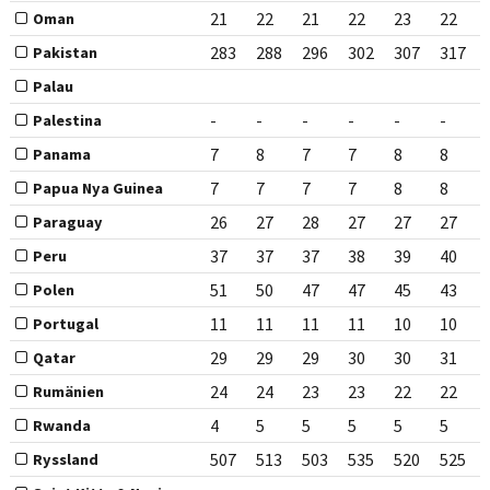
21
22
21
22
23
22
Oman
283
288
296
302
307
317
Pakistan
Palau
-
-
-
-
-
-
Palestina
7
8
7
7
8
8
Panama
7
7
7
7
8
8
Papua Nya Guinea
26
27
28
27
27
27
Paraguay
37
37
37
38
39
40
Peru
51
50
47
47
45
43
Polen
11
11
11
11
10
10
Portugal
29
29
29
30
30
31
Qatar
24
24
23
23
22
22
Rumänien
4
5
5
5
5
5
Rwanda
507
513
503
535
520
525
Ryssland