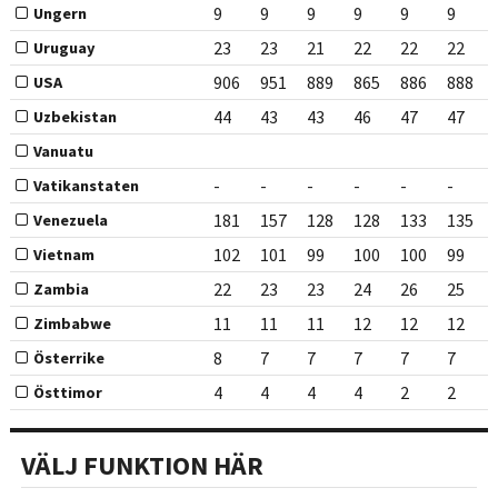
9
9
9
9
9
9
Ungern
23
23
21
22
22
22
Uruguay
906
951
889
865
886
888
USA
44
43
43
46
47
47
Uzbekistan
Vanuatu
-
-
-
-
-
-
Vatikanstaten
181
157
128
128
133
135
Venezuela
102
101
99
100
100
99
Vietnam
22
23
23
24
26
25
Zambia
11
11
11
12
12
12
Zimbabwe
8
7
7
7
7
7
Österrike
4
4
4
4
2
2
Östtimor
VÄLJ FUNKTION HÄR