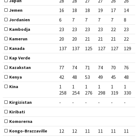
28
28
27
27
26
26
Japan
16
18
18
19
17
14
Jemen
6
7
7
7
7
8
Jordanien
23
23
23
23
22
23
Kambodja
20
20
21
21
21
22
Kamerun
137
137
125
127
127
129
Kanada
Kap Verde
77
74
71
74
70
76
Kazakstan
42
48
53
49
45
48
Kenya
1
1
1
1
1
1
Kina
258
254
276
298
319
330
-
-
-
-
-
-
Kirgizistan
Kiribati
Komorerna
12
12
11
11
11
11
Kongo-Brazzaville