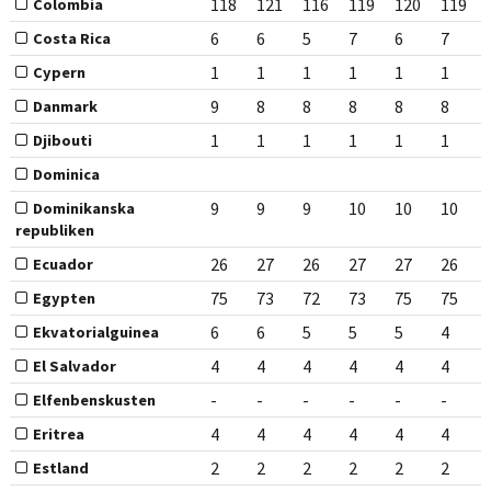
118
121
116
119
120
119
Colombia
6
6
5
7
6
7
Costa Rica
1
1
1
1
1
1
Cypern
9
8
8
8
8
8
Danmark
1
1
1
1
1
1
Djibouti
Dominica
9
9
9
10
10
10
Dominikanska
republiken
26
27
26
27
27
26
Ecuador
75
73
72
73
75
75
Egypten
6
6
5
5
5
4
Ekvatorialguinea
4
4
4
4
4
4
El Salvador
-
-
-
-
-
-
Elfenbenskusten
4
4
4
4
4
4
Eritrea
2
2
2
2
2
2
Estland