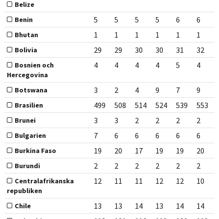
Belize
5
5
5
5
6
6
Benin
1
1
1
1
1
1
Bhutan
29
29
30
30
31
32
Bolivia
4
4
4
4
5
4
Bosnien och
Hercegovina
3
2
4
9
7
9
Botswana
499
508
514
524
539
553
Brasilien
3
3
2
2
2
2
Brunei
7
6
6
6
6
6
Bulgarien
19
20
17
19
19
20
Burkina Faso
2
2
2
2
2
2
Burundi
12
11
11
12
12
10
Centralafrikanska
republiken
13
13
14
13
14
14
Chile