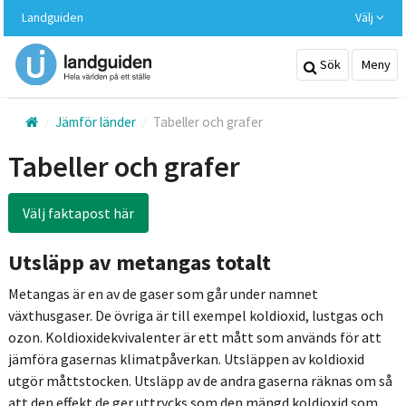
Hoppa
Landguiden
Välj
till
huvudinnehållet
Sök
Meny
Jämför länder
Tabeller och grafer
Tabeller och grafer
Välj faktapost här
Utsläpp av metangas totalt
Metangas är en av de gaser som går under namnet
växthusgaser. De övriga är till exempel koldioxid, lustgas och
ozon. Koldioxidekvivalenter är ett mått som används för att
jämföra gasernas klimatpåverkan. Utsläppen av koldioxid
utgör måttstocken. Utsläpp av de andra gaserna räknas om så
att den effekt de ger uttrycks som den mängd koldioxid som