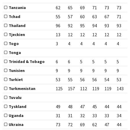
62
65
69
71
73
73
Tanzania
55
57
60
63
67
71
Tchad
96
92
95
94
93
93
Thailand
13
12
12
12
12
12
Tjeckien
3
4
4
4
4
4
Togo
Tonga
6
6
5
5
5
5
Trinidad & Tobago
9
9
9
9
9
9
Tunisien
53
55
56
56
54
53
Turkiet
125
157
112
119
119
143
Turkmenistan
Tuvalu
49
48
47
45
44
44
Tyskland
31
31
32
33
33
34
Uganda
73
72
69
62
47
44
Ukraina