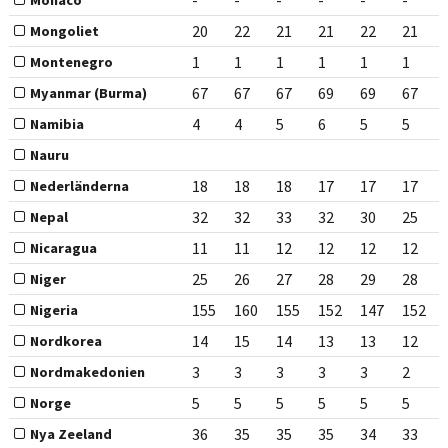
-
-
-
-
-
-
Monaco
20
22
21
21
22
21
Mongoliet
1
1
1
1
1
1
Montenegro
67
67
67
69
69
67
Myanmar (Burma)
4
4
5
6
5
5
Namibia
Nauru
18
18
18
17
17
17
Nederländerna
32
32
33
32
30
25
Nepal
11
11
12
12
12
12
Nicaragua
25
26
27
28
29
28
Niger
155
160
155
152
147
152
Nigeria
14
15
14
13
13
12
Nordkorea
3
3
3
3
3
2
Nordmakedonien
5
5
5
5
5
5
Norge
36
35
35
35
34
33
Nya Zeeland