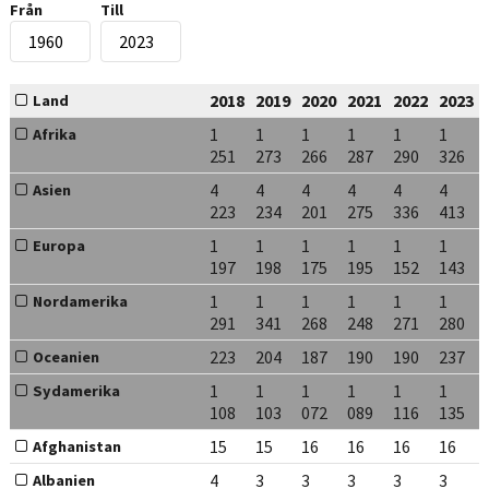
Från
Till
2018
2019
2020
2021
2022
2023
Land
1
1
1
1
1
1
Afrika
251
273
266
287
290
326
4
4
4
4
4
4
Asien
223
234
201
275
336
413
1
1
1
1
1
1
Europa
197
198
175
195
152
143
1
1
1
1
1
1
Nordamerika
291
341
268
248
271
280
223
204
187
190
190
237
Oceanien
1
1
1
1
1
1
Sydamerika
108
103
072
089
116
135
15
15
16
16
16
16
Afghanistan
4
3
3
3
3
3
Albanien