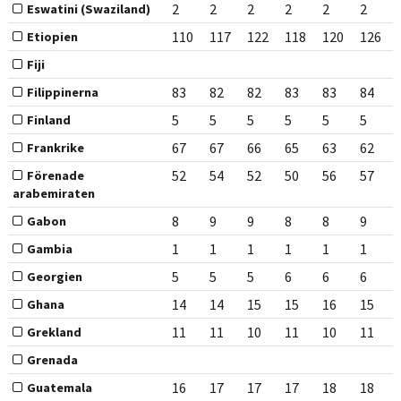
2
2
2
2
2
2
Eswatini (Swaziland)
110
117
122
118
120
126
Etiopien
Fiji
83
82
82
83
83
84
Filippinerna
5
5
5
5
5
5
Finland
67
67
66
65
63
62
Frankrike
52
54
52
50
56
57
Förenade
arabemiraten
8
9
9
8
8
9
Gabon
1
1
1
1
1
1
Gambia
5
5
5
6
6
6
Georgien
14
14
15
15
16
15
Ghana
11
11
10
11
10
11
Grekland
Grenada
16
17
17
17
18
18
Guatemala