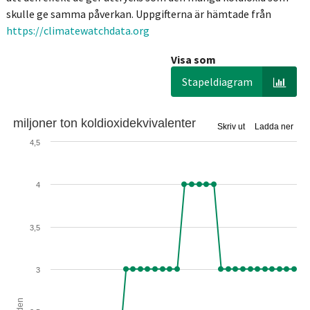
skulle ge samma påverkan. Uppgifterna är hämtade från
https://climatewatchdata.org
Visa som
Stapeldiagram
miljoner ton koldioxidekvivalenter
Skriv ut
Ladda ner
4,5
4
3,5
3