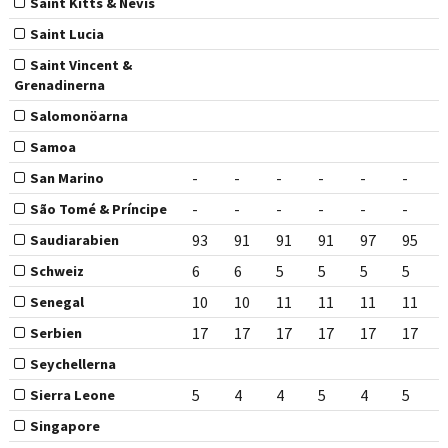
Saint Kitts & Nevis
Saint Lucia
Saint Vincent &
Grenadinerna
Salomonöarna
Samoa
-
-
-
-
-
-
San Marino
-
-
-
-
-
-
São Tomé & Príncipe
93
91
91
91
97
95
Saudiarabien
6
6
5
5
5
5
Schweiz
10
10
11
11
11
11
Senegal
17
17
17
17
17
17
Serbien
Seychellerna
5
4
4
5
4
5
Sierra Leone
Singapore