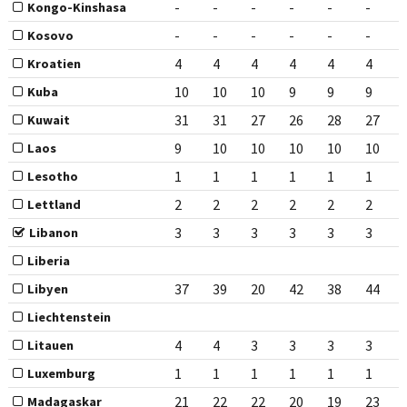
-
-
-
-
-
-
Kongo-Kinshasa
-
-
-
-
-
-
Kosovo
4
4
4
4
4
4
Kroatien
10
10
10
9
9
9
Kuba
31
31
27
26
28
27
Kuwait
9
10
10
10
10
10
Laos
1
1
1
1
1
1
Lesotho
2
2
2
2
2
2
Lettland
3
3
3
3
3
3
Libanon
Liberia
37
39
20
42
38
44
Libyen
Liechtenstein
4
4
3
3
3
3
Litauen
1
1
1
1
1
1
Luxemburg
21
22
22
20
19
23
Madagaskar