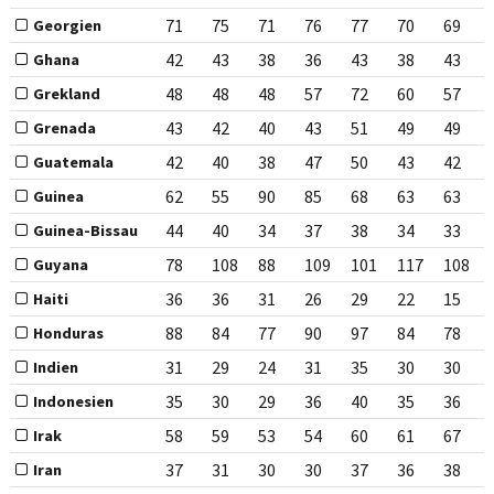
71
75
71
76
77
70
69
Georgien
42
43
38
36
43
38
43
Ghana
48
48
48
57
72
60
57
Grekland
43
42
40
43
51
49
49
Grenada
42
40
38
47
50
43
42
Guatemala
62
55
90
85
68
63
63
Guinea
44
40
34
37
38
34
33
Guinea-Bissau
78
108
88
109
101
117
108
Guyana
36
36
31
26
29
22
15
Haiti
88
84
77
90
97
84
78
Honduras
31
29
24
31
35
30
30
Indien
35
30
29
36
40
35
36
Indonesien
58
59
53
54
60
61
67
Irak
37
31
30
30
37
36
38
Iran