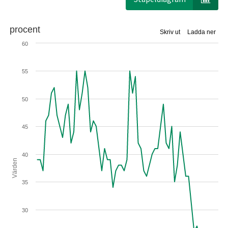
procent
Skriv ut
Ladda ner
60
55
50
45
40
Värden
35
30