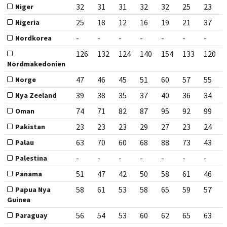
32
31
31
32
32
25
23
Niger
25
18
12
16
19
21
37
Nigeria
-
-
-
-
-
-
-
Nordkorea
126
132
124
140
154
133
120
Nordmakedonien
47
46
45
51
60
57
55
Norge
39
38
35
37
40
36
34
Nya Zeeland
74
71
82
87
95
92
99
Oman
23
23
23
29
27
23
24
Pakistan
63
70
60
68
88
73
43
Palau
-
-
-
-
-
-
-
Palestina
51
47
42
50
58
61
46
Panama
58
61
53
58
65
59
57
Papua Nya
Guinea
56
54
53
60
62
65
63
Paraguay