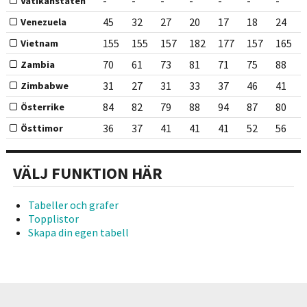
-
-
-
-
-
-
-
Vatikanstaten
45
32
27
20
17
18
24
Venezuela
155
155
157
182
177
157
165
Vietnam
70
61
73
81
71
75
88
Zambia
31
27
31
33
37
46
41
Zimbabwe
84
82
79
88
94
87
80
Österrike
36
37
41
41
41
52
56
Östtimor
VÄLJ FUNKTION HÄR
Tabeller och grafer
Topplistor
Skapa din egen tabell