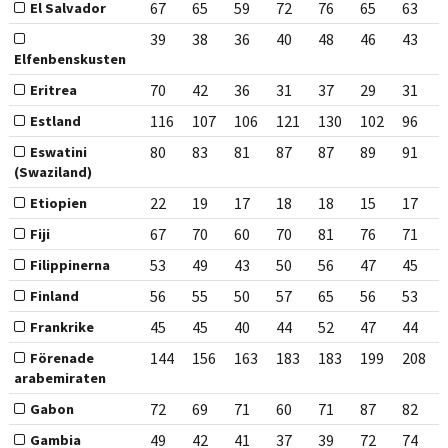
67
65
59
72
76
65
63
El Salvador
39
38
36
40
48
46
43
Elfenbenskusten
70
42
36
31
37
29
31
Eritrea
116
107
106
121
130
102
96
Estland
80
83
81
87
87
89
91
Eswatini
(Swaziland)
22
19
17
18
18
15
17
Etiopien
67
70
60
70
81
76
71
Fiji
53
49
43
50
56
47
45
Filippinerna
56
55
50
57
65
56
53
Finland
45
45
40
44
52
47
44
Frankrike
144
156
163
183
183
199
208
Förenade
arabemiraten
72
69
71
60
71
87
82
Gabon
49
42
41
37
39
72
74
Gambia