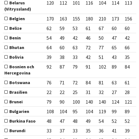
120
112
101
116
104
114
113
Belarus
(Vitryssland)
170
163
155
180
210
173
156
Belgien
62
59
53
61
67
60
60
Belize
54
49
42
46
50
47
42
Benin
64
60
63
72
77
65
66
Bhutan
39
38
33
42
51
43
35
Bolivia
92
87
79
91
102
89
84
Bosnien och
Hercegovina
76
71
72
84
81
63
61
Botswana
22
22
25
31
32
27
28
Brasilien
79
90
100
140
140
124
121
Brunei
108
104
95
104
119
99
89
Bulgarien
48
47
48
49
54
52
52
Burkina Faso
33
37
33
35
36
41
39
Burundi