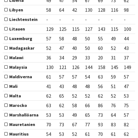
49
47
54
67
69
73
62
Liberia
58
64
42
130
128
116
98
Libyen
-
-
-
-
-
-
-
Liechtenstein
129
125
115
127
143
115
100
Litauen
57
58
48
50
55
49
44
Luxemburg
52
47
40
50
60
52
43
Madagaskar
36
34
29
33
20
31
37
Malawi
130
121
126
144
158
145
149
Malaysia
61
57
57
54
63
59
57
Maldiverna
41
43
48
48
56
51
47
Mali
62
65
52
52
62
52
53
Malta
63
62
58
66
86
76
75
Marocko
53
53
49
65
73
64
57
Marshallöarna
70
73
67
77
93
83
82
Mauretanien
54
53
52
61
70
61
62
Mauritius