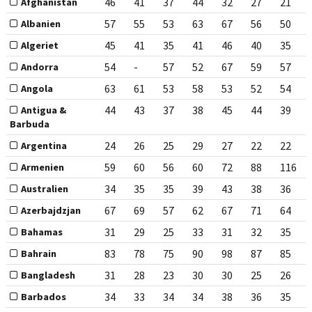
46
41
37
44
32
27
21
Afghanistan
57
55
53
63
67
56
50
Albanien
45
41
35
41
46
40
35
Algeriet
54
-
57
52
67
59
57
Andorra
63
61
53
58
53
52
54
Angola
44
43
37
38
45
44
39
Antigua &
Barbuda
24
26
25
29
27
22
22
Argentina
59
60
56
60
72
88
116
Armenien
34
35
35
39
43
38
36
Australien
67
69
57
62
67
71
64
Azerbajdzjan
31
29
25
33
31
32
35
Bahamas
83
78
75
90
98
87
85
Bahrain
31
28
23
30
30
25
26
Bangladesh
34
33
34
34
38
36
35
Barbados