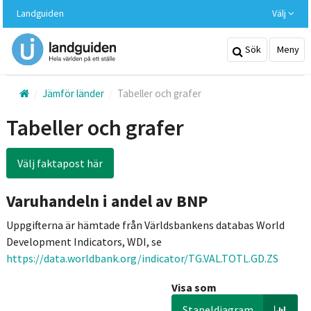
Hoppa
Landguiden
Välj
till
huvudinnehållet
Sök
Meny
Jämför länder
Tabeller och grafer
Tabeller och grafer
Välj faktapost här
Varuhandeln i andel av BNP
Uppgifterna är hämtade från Världsbankens databas World
Development Indicators, WDI, se
https://data.worldbank.org/indicator/TG.VAL.TOTL.GD.ZS
Visa som
Stapeldiagram