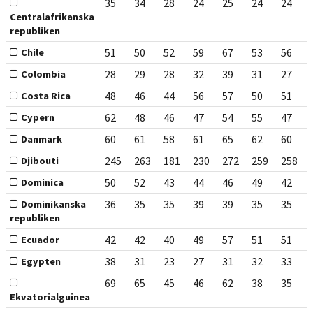
35
34
28
24
25
24
24
Centralafrikanska
republiken
51
50
52
59
67
53
56
Chile
28
29
28
32
39
31
27
Colombia
48
46
44
56
57
50
51
Costa Rica
62
48
46
47
54
55
47
Cypern
60
61
58
61
65
62
60
Danmark
245
263
181
230
272
259
258
Djibouti
50
52
43
44
46
49
42
Dominica
36
35
35
39
39
35
35
Dominikanska
republiken
42
42
40
49
57
51
51
Ecuador
38
31
23
27
31
32
33
Egypten
69
65
45
46
62
38
35
Ekvatorialguinea