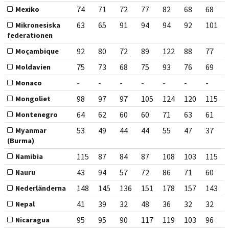
74
71
72
77
82
68
68
Mexiko
63
65
91
94
94
92
101
Mikronesiska
federationen
92
80
72
89
122
88
77
Moçambique
75
73
68
75
93
76
69
Moldavien
-
-
-
-
-
-
-
Monaco
98
97
97
105
124
120
115
Mongoliet
64
62
60
60
71
63
61
Montenegro
53
49
44
44
55
47
37
Myanmar
(Burma)
115
87
84
87
108
103
115
Namibia
43
94
57
72
86
71
60
Nauru
148
145
136
151
178
157
143
Nederländerna
41
39
32
48
36
32
32
Nepal
95
95
90
117
119
103
96
Nicaragua