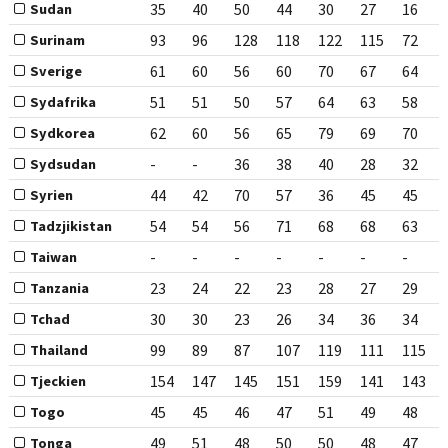
35
40
50
44
30
27
16
Sudan
93
96
128
118
122
115
72
Surinam
61
60
56
60
70
67
64
Sverige
51
51
50
57
64
63
58
Sydafrika
62
60
56
65
79
69
70
Sydkorea
-
-
36
38
40
28
32
Sydsudan
44
42
70
57
36
45
45
Syrien
54
54
56
71
68
68
63
Tadzjikistan
-
-
-
-
-
-
-
Taiwan
23
24
22
23
28
27
29
Tanzania
30
30
23
26
34
36
34
Tchad
99
89
87
107
119
111
115
Thailand
154
147
145
151
159
141
143
Tjeckien
45
45
46
47
51
49
48
Togo
49
51
48
50
50
48
47
Tonga