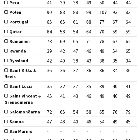
41
39
38
49
50
44
44
Peru
90
88
88
99
107
93
83
Polen
65
65
61
68
77
67
64
Portugal
64
58
54
64
70
59
59
Qatar
73
69
65
71
78
67
62
Rumänien
39
42
47
46
49
54
65
Rwanda
42
40
38
43
38
35
34
Ryssland
36
36
37
36
36
34
36
Saint Kitts &
Nevis
35
32
37
35
39
40
41
Saint Lucia
45
41
43
46
49
46
49
Saint Vincent &
Grenadinerna
72
65
54
58
65
76
79
Salomonöarna
47
48
40
46
54
49
45
Samoa
-
-
-
-
-
-
-
San Marino