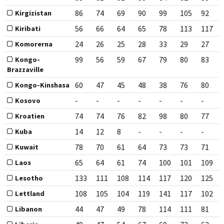
86
74
69
90
99
105
92
Kirgizistan
56
66
64
65
78
113
117
Kiribati
24
26
25
28
33
29
27
Komorerna
99
56
59
67
79
80
83
Kongo-
Brazzaville
60
47
45
48
38
76
80
Kongo-Kinshasa
-
-
-
-
-
-
-
Kosovo
74
74
76
82
98
80
77
Kroatien
14
12
8
-
-
-
-
Kuba
78
70
61
64
73
73
71
Kuwait
65
64
61
74
100
101
109
Laos
133
111
108
114
117
120
125
Lesotho
108
105
104
119
141
117
102
Lettland
44
47
49
78
114
111
81
Libanon