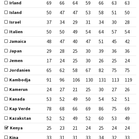
69
66
64
59
66
63
63
Irland
50
47
47
53
58
51
50
Island
37
34
29
31
34
30
28
Israel
50
50
49
54
64
57
54
Italien
48
47
40
47
51
45
42
Jamaica
29
28
25
30
39
36
36
Japan
17
24
25
30
26
25
24
Jemen
65
62
58
67
82
75
75
Jordanien
91
96
106
130
131
113
119
Kambodja
24
27
21
25
30
27
26
Kamerun
53
52
49
50
54
52
51
Kanada
78
68
66
69
86
75
69
Kap Verde
52
52
49
52
60
53
49
Kazakstan
25
23
21
24
25
24
24
Kenya
33
31
31
33
34
32
33
Kina