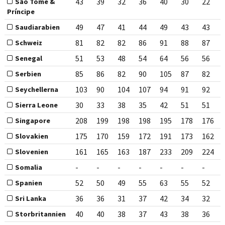
43
39
32
36
40
30
22
São Tomé &
Príncipe
49
47
41
44
49
43
43
Saudiarabien
81
82
82
86
91
88
87
Schweiz
51
53
48
54
64
56
56
Senegal
85
86
82
90
105
87
82
Serbien
103
90
104
107
94
91
92
Seychellerna
30
33
38
35
42
51
51
Sierra Leone
208
199
198
198
195
178
176
Singapore
175
170
159
172
191
173
162
Slovakien
161
165
163
187
233
209
224
Slovenien
-
-
-
-
-
-
-
Somalia
52
50
49
55
63
55
52
Spanien
36
36
31
37
42
34
32
Sri Lanka
40
40
38
37
43
38
36
Storbritannien