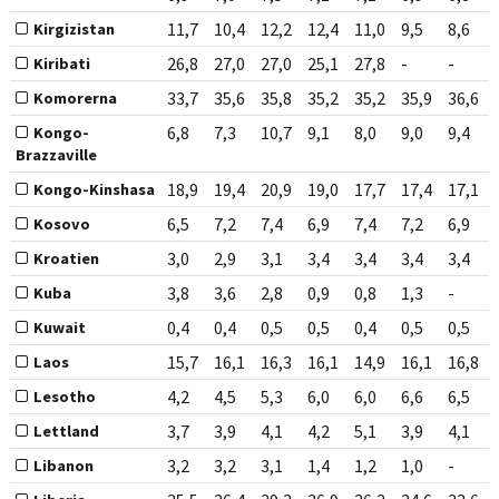
11,7
10,4
12,2
12,4
11,0
9,5
8,6
Kirgizistan
26,8
27,0
27,0
25,1
27,8
-
-
Kiribati
33,7
35,6
35,8
35,2
35,2
35,9
36,6
Komorerna
6,8
7,3
10,7
9,1
8,0
9,0
9,4
Kongo-
Brazzaville
18,9
19,4
20,9
19,0
17,7
17,4
17,1
Kongo-Kinshasa
6,5
7,2
7,4
6,9
7,4
7,2
6,9
Kosovo
3,0
2,9
3,1
3,4
3,4
3,4
3,4
Kroatien
3,8
3,6
2,8
0,9
0,8
1,3
-
Kuba
0,4
0,4
0,5
0,5
0,4
0,5
0,5
Kuwait
15,7
16,1
16,3
16,1
14,9
16,1
16,8
Laos
4,2
4,5
5,3
6,0
6,0
6,6
6,5
Lesotho
3,7
3,9
4,1
4,2
5,1
3,9
4,1
Lettland
3,2
3,2
3,1
1,4
1,2
1,0
-
Libanon