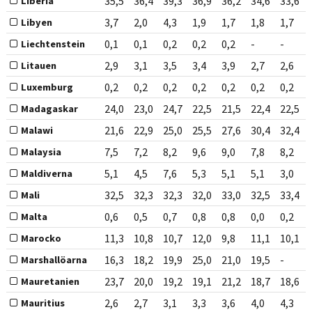
35,5
36,4
39,3
36,9
36,2
34,6
33,6
Liberia
3,7
2,0
4,3
1,9
1,7
1,8
1,7
Libyen
0,1
0,1
0,2
0,2
0,2
-
-
Liechtenstein
2,9
3,1
3,5
3,4
3,9
2,7
2,6
Litauen
0,2
0,2
0,2
0,2
0,2
0,2
0,2
Luxemburg
24,0
23,0
24,7
22,5
21,5
22,4
22,5
Madagaskar
21,6
22,9
25,0
25,5
27,6
30,4
32,4
Malawi
7,5
7,2
8,2
9,6
9,0
7,8
8,2
Malaysia
5,1
4,5
7,6
5,3
5,1
5,1
3,0
Maldiverna
32,5
32,3
32,3
32,0
33,0
32,5
33,4
Mali
0,6
0,5
0,7
0,8
0,8
0,0
0,2
Malta
11,3
10,8
10,7
12,0
9,8
11,1
10,1
Marocko
16,3
18,2
19,9
25,0
21,0
19,5
-
Marshallöarna
23,7
20,0
19,2
19,1
21,2
18,7
18,6
Mauretanien
2,6
2,7
3,1
3,3
3,6
4,0
4,3
Mauritius