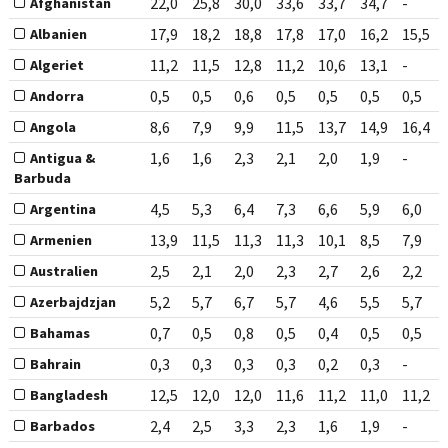
22,0
25,8
30,0
33,6
33,7
34,7
-
Afghanistan
17,9
18,2
18,8
17,8
17,0
16,2
15,5
Albanien
11,2
11,5
12,8
11,2
10,6
13,1
-
Algeriet
0,5
0,5
0,6
0,5
0,5
0,5
0,5
Andorra
8,6
7,9
9,9
11,5
13,7
14,9
16,4
Angola
1,6
1,6
2,3
2,1
2,0
1,9
-
Antigua &
Barbuda
4,5
5,3
6,4
7,3
6,6
5,9
6,0
Argentina
13,9
11,5
11,3
11,3
10,1
8,5
7,9
Armenien
2,5
2,1
2,0
2,3
2,7
2,6
2,2
Australien
5,2
5,7
6,7
5,7
4,6
5,5
5,7
Azerbajdzjan
0,7
0,5
0,8
0,5
0,4
0,5
0,5
Bahamas
0,3
0,3
0,3
0,3
0,2
0,3
-
Bahrain
12,5
12,0
12,0
11,6
11,2
11,0
11,2
Bangladesh
2,4
2,5
3,3
2,3
1,6
1,9
-
Barbados