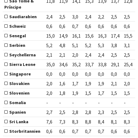
11,8
11,9
14,1
15,3
13,9
13,7
12,8
São Tomé &
Príncipe
2,4
2,5
3,0
2,4
2,2
2,5
2,5
Saudiarabien
0,6
0,6
0,7
0,6
0,6
0,6
0,6
Schweiz
15,0
14,9
16,1
15,6
16,3
17,4
15,5
Senegal
5,2
4,8
5,1
5,2
5,3
3,8
3,1
Serbien
2,1
2,1
2,0
2,4
2,4
2,5
2,5
Seychellerna
35,0
34,6
35,2
33,7
33,8
29,1
25,4
Sierra Leone
0,0
0,0
0,0
0,0
0,0
0,0
0,0
Singapore
2,0
1,6
1,7
1,9
1,9
2,1
2,0
Slovakien
2,0
1,8
1,9
1,5
1,7
1,5
1,5
Slovenien
-
-
-
-
-
-
-
Somalia
2,7
2,5
2,8
2,8
2,3
2,5
2,5
Spanien
7,6
7,3
8,3
8,8
8,4
8,1
8,3
Sri Lanka
0,6
0,6
0,7
0,7
0,7
0,6
0,6
Storbritannien