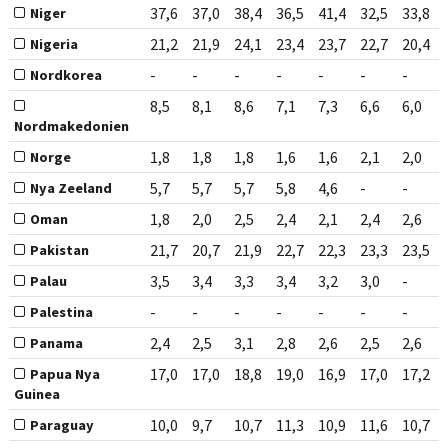
37,6
37,0
38,4
36,5
41,4
32,5
33,8
Niger
21,2
21,9
24,1
23,4
23,7
22,7
20,4
Nigeria
-
-
-
-
-
-
-
Nordkorea
8,5
8,1
8,6
7,1
7,3
6,6
6,0
Nordmakedonien
1,8
1,8
1,8
1,6
1,6
2,1
2,0
Norge
5,7
5,7
5,7
5,8
4,6
-
-
Nya Zeeland
1,8
2,0
2,5
2,4
2,1
2,4
2,6
Oman
21,7
20,7
21,9
22,7
22,3
23,3
23,5
Pakistan
3,5
3,4
3,3
3,4
3,2
3,0
-
Palau
-
-
-
-
-
-
-
Palestina
2,4
2,5
3,1
2,8
2,6
2,5
2,6
Panama
17,0
17,0
18,8
19,0
16,9
17,0
17,2
Papua Nya
Guinea
10,0
9,7
10,7
11,3
10,9
11,6
10,7
Paraguay