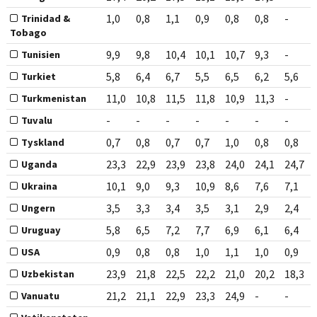
1,0
0,8
1,1
0,9
0,8
0,8
-
Trinidad &
Tobago
9,9
9,8
10,4
10,1
10,7
9,3
-
Tunisien
5,8
6,4
6,7
5,5
6,5
6,2
5,6
Turkiet
11,0
10,8
11,5
11,8
10,9
11,3
-
Turkmenistan
-
-
-
-
-
-
-
Tuvalu
0,7
0,8
0,7
0,7
1,0
0,8
0,8
Tyskland
23,3
22,9
23,9
23,8
24,0
24,1
24,7
Uganda
10,1
9,0
9,3
10,9
8,6
7,6
7,1
Ukraina
3,5
3,3
3,4
3,5
3,1
2,9
2,4
Ungern
5,8
6,5
7,2
7,7
6,9
6,1
6,4
Uruguay
0,9
0,8
0,8
1,0
1,1
1,0
0,9
USA
23,9
21,8
22,5
22,2
21,0
20,2
18,3
Uzbekistan
21,2
21,1
22,9
23,3
24,9
-
-
Vanuatu