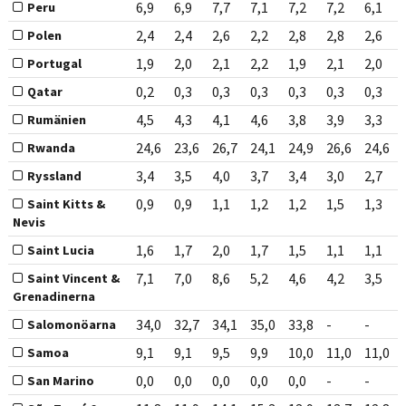
6,9
6,9
7,7
7,1
7,2
7,2
6,1
Peru
2,4
2,4
2,6
2,2
2,8
2,8
2,6
Polen
1,9
2,0
2,1
2,2
1,9
2,1
2,0
Portugal
0,2
0,3
0,3
0,3
0,3
0,3
0,3
Qatar
4,5
4,3
4,1
4,6
3,8
3,9
3,3
Rumänien
24,6
23,6
26,7
24,1
24,9
26,6
24,6
Rwanda
3,4
3,5
4,0
3,7
3,4
3,0
2,7
Ryssland
0,9
0,9
1,1
1,2
1,2
1,5
1,3
Saint Kitts &
Nevis
1,6
1,7
2,0
1,7
1,5
1,1
1,1
Saint Lucia
7,1
7,0
8,6
5,2
4,6
4,2
3,5
Saint Vincent &
Grenadinerna
34,0
32,7
34,1
35,0
33,8
-
-
Salomonöarna
9,1
9,1
9,5
9,9
10,0
11,0
11,0
Samoa
0,0
0,0
0,0
0,0
0,0
-
-
San Marino