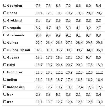
7,6
7,3
8,3
7,2
6,6
6,0
5,4
Georgien
18,1
17,3
18,9
19,7
19,5
20,9
20,7
Ghana
3,5
3,7
3,9
3,5
3,8
3,3
3,3
Grekland
5,2
4,7
4,9
5,3
4,1
3,2
2,7
Grenada
9,4
9,4
9,9
9,2
9,1
9,7
9,8
Guatemala
22,9
26,4
26,3
27,1
28,4
29,5
29,6
Guinea
32,5
31,1
35,7
38,8
38,7
34,0
36,8
Guinea-Bissau
19,5
17,6
16,9
13,5
10,0
9,7
8,0
Guyana
18,7
19,2
20,4
20,7
20,3
17,5
15,9
Haiti
11,6
10,6
12,2
10,9
12,5
12,0
11,2
Honduras
16,0
16,8
18,7
17,4
16,5
16,2
16,4
Indien
12,8
12,7
13,7
13,3
12,4
12,5
12,6
Indonesien
2,8
3,8
6,1
3,3
2,1
3,1
3,4
Irak
11,1
13,3
12,2
12,4
12,8
12,8
13,0
Iran