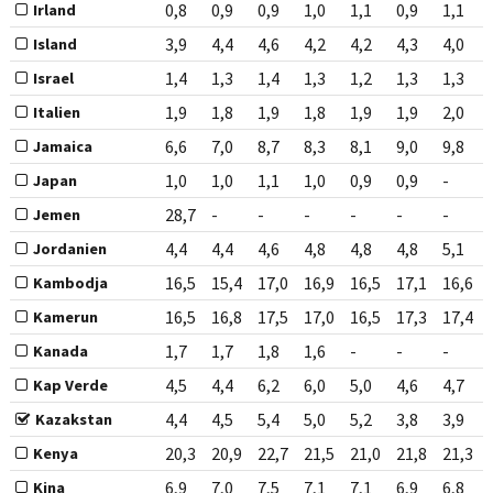
0,8
0,9
0,9
1,0
1,1
0,9
1,1
Irland
3,9
4,4
4,6
4,2
4,2
4,3
4,0
Island
1,4
1,3
1,4
1,3
1,2
1,3
1,3
Israel
1,9
1,8
1,9
1,8
1,9
1,9
2,0
Italien
6,6
7,0
8,7
8,3
8,1
9,0
9,8
Jamaica
1,0
1,0
1,1
1,0
0,9
0,9
-
Japan
28,7
-
-
-
-
-
-
Jemen
4,4
4,4
4,6
4,8
4,8
4,8
5,1
Jordanien
16,5
15,4
17,0
16,9
16,5
17,1
16,6
Kambodja
16,5
16,8
17,5
17,0
16,5
17,3
17,4
Kamerun
1,7
1,7
1,8
1,6
-
-
-
Kanada
4,5
4,4
6,2
6,0
5,0
4,6
4,7
Kap Verde
4,4
4,5
5,4
5,0
5,2
3,8
3,9
Kazakstan
20,3
20,9
22,7
21,5
21,0
21,8
21,3
Kenya
6,9
7,0
7,5
7,1
7,1
6,9
6,8
Kina