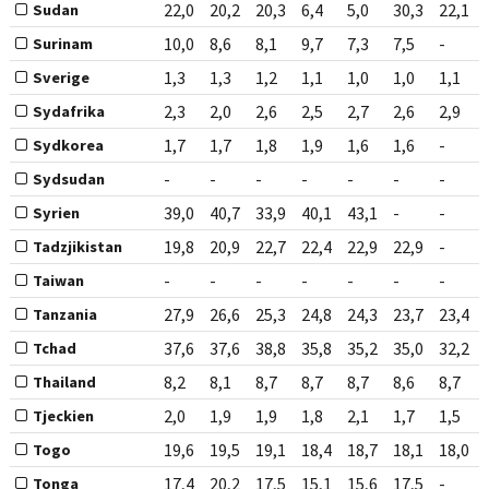
22,0
20,2
20,3
6,4
5,0
30,3
22,1
Sudan
10,0
8,6
8,1
9,7
7,3
7,5
-
Surinam
1,3
1,3
1,2
1,1
1,0
1,0
1,1
Sverige
2,3
2,0
2,6
2,5
2,7
2,6
2,9
Sydafrika
1,7
1,7
1,8
1,9
1,6
1,6
-
Sydkorea
-
-
-
-
-
-
-
Sydsudan
39,0
40,7
33,9
40,1
43,1
-
-
Syrien
19,8
20,9
22,7
22,4
22,9
22,9
-
Tadzjikistan
-
-
-
-
-
-
-
Taiwan
27,9
26,6
25,3
24,8
24,3
23,7
23,4
Tanzania
37,6
37,6
38,8
35,8
35,2
35,0
32,2
Tchad
8,2
8,1
8,7
8,7
8,7
8,6
8,7
Thailand
2,0
1,9
1,9
1,8
2,1
1,7
1,5
Tjeckien
19,6
19,5
19,1
18,4
18,7
18,1
18,0
Togo
17,4
20,2
17,5
15,1
15,6
17,5
-
Tonga