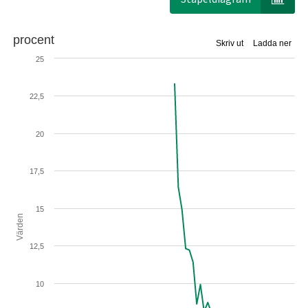
procent
Skriv ut
Ladda ner
25
22,5
20
17,5
15
Värden
12,5
10