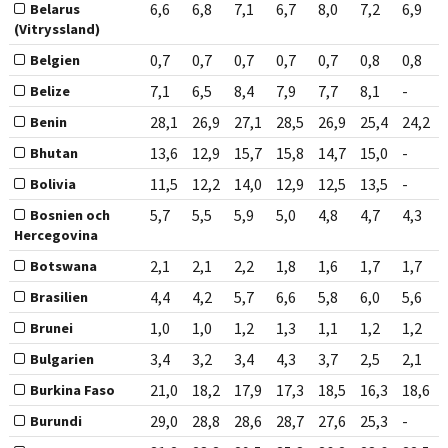
6,6
6,8
7,1
6,7
8,0
7,2
6,9
Belarus
(Vitryssland)
0,7
0,7
0,7
0,7
0,7
0,8
0,8
Belgien
7,1
6,5
8,4
7,9
7,7
8,1
-
Belize
28,1
26,9
27,1
28,5
26,9
25,4
24,2
Benin
13,6
12,9
15,7
15,8
14,7
15,0
-
Bhutan
11,5
12,2
14,0
12,9
12,5
13,5
-
Bolivia
5,7
5,5
5,9
5,0
4,8
4,7
4,3
Bosnien och
Hercegovina
2,1
2,1
2,2
1,8
1,6
1,7
1,7
Botswana
4,4
4,2
5,7
6,6
5,8
6,0
5,6
Brasilien
1,0
1,0
1,2
1,3
1,1
1,2
1,2
Brunei
3,4
3,2
3,4
4,3
3,7
2,5
2,1
Bulgarien
21,0
18,2
17,9
17,3
18,5
16,3
18,6
Burkina Faso
29,0
28,8
28,6
28,7
27,6
25,3
-
Burundi