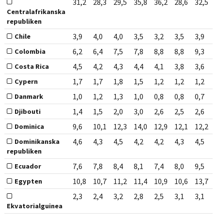
31,2
28,3
29,5
35,8
36,2
28,6
32,5
Centralafrikanska
republiken
3,9
4,0
4,0
3,5
3,2
3,5
3,9
Chile
6,2
6,4
7,5
7,8
8,8
8,8
9,3
Colombia
4,5
4,2
4,3
4,4
4,1
3,8
3,6
Costa Rica
1,7
1,7
1,8
1,5
1,2
1,2
1,2
Cypern
1,0
1,2
1,3
1,0
0,8
0,8
0,7
Danmark
1,4
1,5
2,0
3,0
2,6
2,5
2,6
Djibouti
9,6
10,1
12,3
14,0
12,9
12,1
12,2
Dominica
4,6
4,3
4,5
4,2
4,2
4,3
4,5
Dominikanska
republiken
7,6
7,8
8,4
8,1
7,4
8,0
9,5
Ecuador
10,8
10,7
11,2
11,4
10,9
10,6
13,7
Egypten
2,3
2,4
3,2
2,8
2,5
3,1
3,1
Ekvatorialguinea