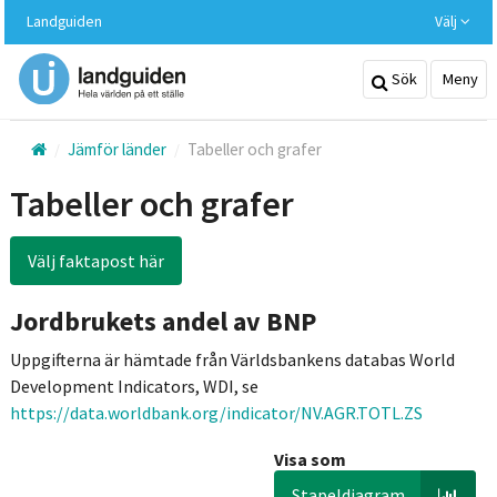
Hoppa
Landguiden
Välj
till
huvudinnehållet
Sök
Meny
Jämför länder
Tabeller och grafer
Tabeller och grafer
Välj faktapost här
Jordbrukets andel av BNP
Uppgifterna är hämtade från Världsbankens databas World
Development Indicators, WDI, se
https://data.worldbank.org/indicator/NV.AGR.TOTL.ZS
Visa som
Stapeldiagram