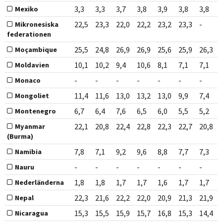
3,3
3,3
3,7
3,8
3,9
3,8
3,8
Mexiko
22,5
23,3
22,0
22,2
23,2
23,3
-
Mikronesiska
federationen
25,5
24,8
26,9
26,9
25,6
25,9
26,3
Moçambique
10,1
10,2
9,4
10,6
8,1
7,1
7,1
Moldavien
-
-
-
-
-
-
-
Monaco
11,4
11,6
13,0
13,2
13,0
9,9
7,4
Mongoliet
6,7
6,4
7,6
6,5
6,0
5,5
5,2
Montenegro
22,1
20,8
22,4
22,8
22,3
22,7
20,8
Myanmar
(Burma)
7,8
7,1
9,2
9,6
8,8
7,7
7,3
Namibia
-
-
-
-
-
-
-
Nauru
1,8
1,8
1,7
1,7
1,6
1,7
1,7
Nederländerna
22,3
21,6
22,2
22,0
20,9
21,3
21,9
Nepal
15,3
15,5
15,9
15,7
16,8
15,3
14,4
Nicaragua