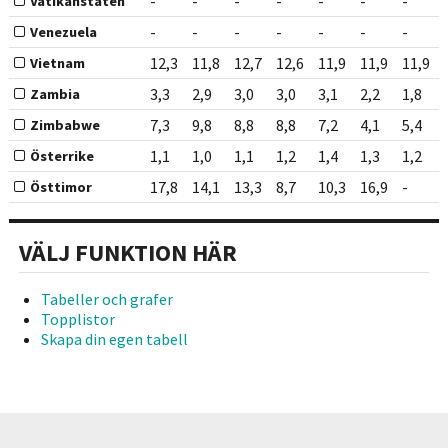
-
-
-
-
-
-
-
Vatikanstaten
-
-
-
-
-
-
-
Venezuela
12,3
11,8
12,7
12,6
11,9
11,9
11,9
Vietnam
3,3
2,9
3,0
3,0
3,1
2,2
1,8
Zambia
7,3
9,8
8,8
8,8
7,2
4,1
5,4
Zimbabwe
1,1
1,0
1,1
1,2
1,4
1,3
1,2
Österrike
17,8
14,1
13,3
8,7
10,3
16,9
-
Östtimor
VÄLJ FUNKTION HÄR
Tabeller och grafer
Topplistor
Skapa din egen tabell