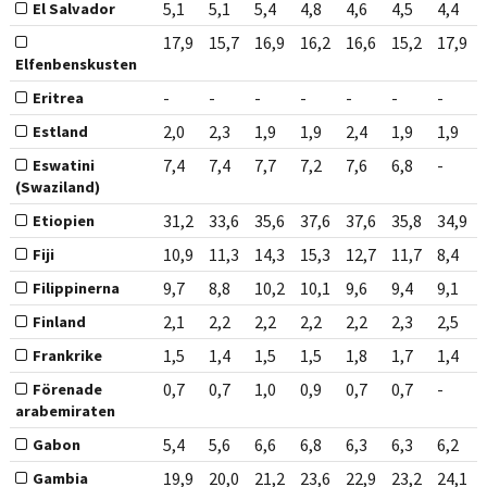
5,1
5,1
5,4
4,8
4,6
4,5
4,4
El Salvador
17,9
15,7
16,9
16,2
16,6
15,2
17,9
Elfenbenskusten
-
-
-
-
-
-
-
Eritrea
2,0
2,3
1,9
1,9
2,4
1,9
1,9
Estland
7,4
7,4
7,7
7,2
7,6
6,8
-
Eswatini
(Swaziland)
31,2
33,6
35,6
37,6
37,6
35,8
34,9
Etiopien
10,9
11,3
14,3
15,3
12,7
11,7
8,4
Fiji
9,7
8,8
10,2
10,1
9,6
9,4
9,1
Filippinerna
2,1
2,2
2,2
2,2
2,2
2,3
2,5
Finland
1,5
1,4
1,5
1,5
1,8
1,7
1,4
Frankrike
0,7
0,7
1,0
0,9
0,7
0,7
-
Förenade
arabemiraten
5,4
5,6
6,6
6,8
6,3
6,3
6,2
Gabon
19,9
20,0
21,2
23,6
22,9
23,2
24,1
Gambia