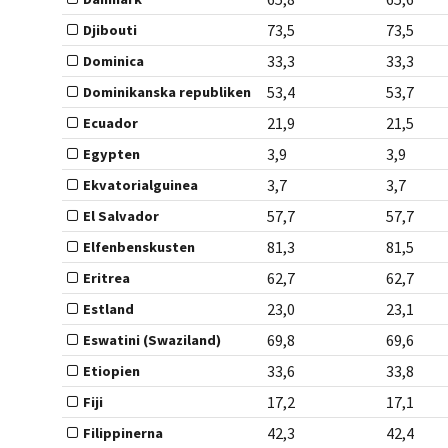
73,5
73,5
Djibouti
33,3
33,3
Dominica
53,4
53,7
Dominikanska republiken
21,9
21,5
Ecuador
3,9
3,9
Egypten
3,7
3,7
Ekvatorialguinea
57,7
57,7
El Salvador
81,3
81,5
Elfenbenskusten
62,7
62,7
Eritrea
23,0
23,1
Estland
69,8
69,6
Eswatini (Swaziland)
33,6
33,8
Etiopien
17,2
17,1
Fiji
42,3
42,4
Filippinerna