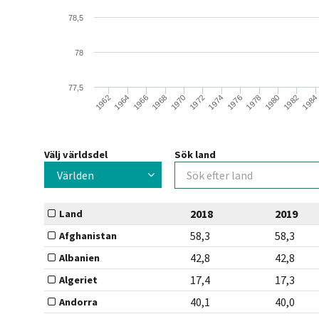
78,5
78
77,5
1966
1968
1970
1972
1974
1976
1978
1980
1982
1984
1962
1964
Välj världsdel
Sök land
Världen
2018
2019
Land
58,3
58,3
Afghanistan
42,8
42,8
Albanien
17,4
17,3
Algeriet
40,1
40,0
Andorra