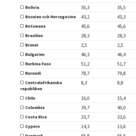
35,3
35,5
Bolivia
43,2
43,3
Bosnien och Hercegovina
45,6
45,6
Botswana
28,3
28,3
Brasilien
2,5
2,5
Brunei
46,3
46,4
Bulgarien
51,2
51,7
Burkina Faso
78,7
79,8
Burundi
8,3
8,8
Centralafrikanska
republiken
16,0
15,4
Chile
39,7
40,0
Colombia
33,7
33,6
Costa Rica
14,3
13,6
Cypern
65,8
65,6
Danmark