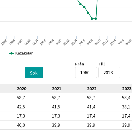
1994
1996
1998
2000
2002
2004
2006
2008
2010
2012
2014
1986
2016
1988
201
1990
1992
Kazakstan
Från
Till
2020
2021
2022
2023
58,7
58,7
58,7
58,4
42,5
41,5
41,4
38,1
17,3
17,3
17,4
17,4
40,0
39,9
39,9
39,9