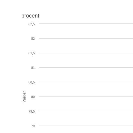
procent
82,5
82
81,5
81
80,5
Värden
80
79,5
79