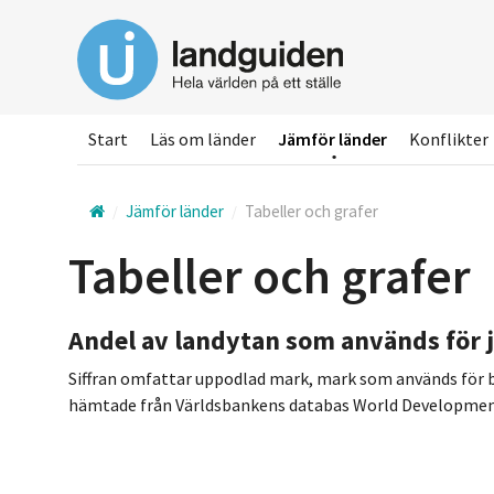
Hoppa
till
huvudinnehållet
Start
Läs om länder
Jämför länder
Konflikter
Jämför länder
Tabeller och grafer
Tabeller och grafer
Andel av landytan som används för 
Siffran omfattar uppodlad mark, mark som används för b
hämtade från Världsbankens databas World Development