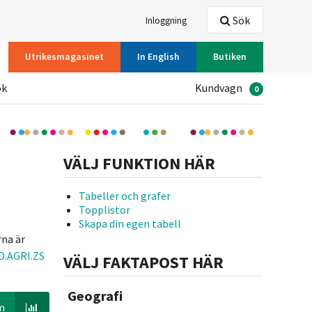
Sök
Inloggning
Utrikesmagasinet
In English
Butiken
ök
Kundvagn
0
VÄLJ FUNKTION HÄR
Tabeller och grafer
Topplistor
Skapa din egen tabell
rna är
D.AGRI.ZS
VÄLJ FAKTAPOST HÄR
Geografi
m