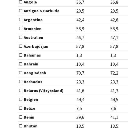
36,7
36,8
Angola
20,5
20,5
Antigua & Barbuda
42,4
42,6
Argentina
58,9
58,9
Armenien
46,7
47,1
Australien
57,8
57,8
Azerbajdzjan
1,3
1,3
Bahamas
10,4
10,4
Bahrain
70,7
72,2
Bangladesh
23,3
23,3
Barbados
41,6
41,3
Belarus (Vitryssland)
44,4
44,5
Belgien
7,5
7,6
Belize
39,6
41,1
Benin
13,5
13,5
Bhutan