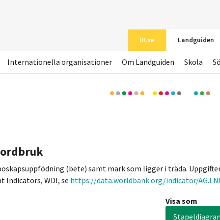
UI.se
Landguiden
Internationella organisationer
Om Landguiden
Skola
S
jordbruk
oskapsuppfödning (bete) samt mark som ligger i träda. Uppgifte
 Indicators, WDI, se
https://data.worldbank.org/indicator/AG.LN
Visa som
Stapeldiagra