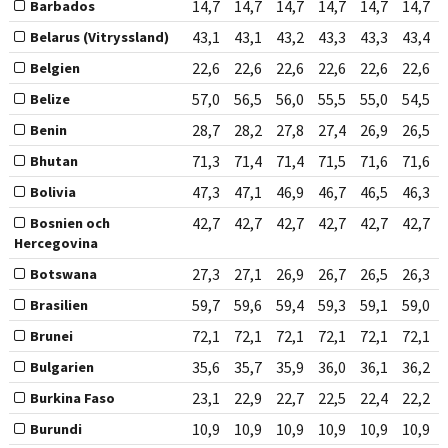
14,7
14,7
14,7
14,7
14,7
14,7
Barbados
43,1
43,1
43,2
43,3
43,3
43,4
Belarus (Vitryssland)
22,6
22,6
22,6
22,6
22,6
22,6
Belgien
57,0
56,5
56,0
55,5
55,0
54,5
Belize
28,7
28,2
27,8
27,4
26,9
26,5
Benin
71,3
71,4
71,4
71,5
71,6
71,6
Bhutan
47,3
47,1
46,9
46,7
46,5
46,3
Bolivia
42,7
42,7
42,7
42,7
42,7
42,7
Bosnien och
Hercegovina
27,3
27,1
26,9
26,7
26,5
26,3
Botswana
59,7
59,6
59,4
59,3
59,1
59,0
Brasilien
72,1
72,1
72,1
72,1
72,1
72,1
Brunei
35,6
35,7
35,9
36,0
36,1
36,2
Bulgarien
23,1
22,9
22,7
22,5
22,4
22,2
Burkina Faso
10,9
10,9
10,9
10,9
10,9
10,9
Burundi