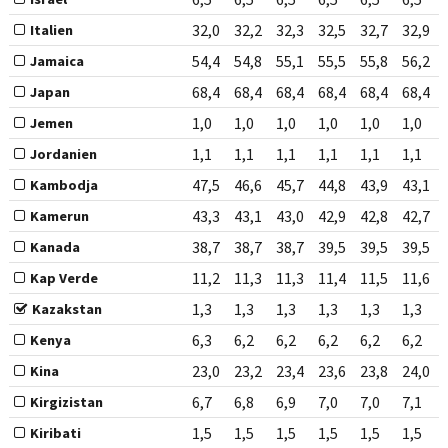
32,0
32,2
32,3
32,5
32,7
32,9
Italien
54,4
54,8
55,1
55,5
55,8
56,2
Jamaica
68,4
68,4
68,4
68,4
68,4
68,4
Japan
1,0
1,0
1,0
1,0
1,0
1,0
Jemen
1,1
1,1
1,1
1,1
1,1
1,1
Jordanien
47,5
46,6
45,7
44,8
43,9
43,1
Kambodja
43,3
43,1
43,0
42,9
42,8
42,7
Kamerun
38,7
38,7
38,7
39,5
39,5
39,5
Kanada
11,2
11,3
11,3
11,4
11,5
11,6
Kap Verde
1,3
1,3
1,3
1,3
1,3
1,3
Kazakstan
6,3
6,2
6,2
6,2
6,2
6,2
Kenya
23,0
23,2
23,4
23,6
23,8
24,0
Kina
6,7
6,8
6,9
7,0
7,0
7,1
Kirgizistan
1,5
1,5
1,5
1,5
1,5
1,5
Kiribati