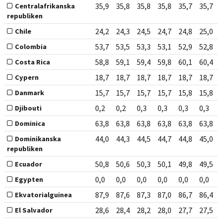
35,9
35,8
35,8
35,8
35,7
35,7
Centralafrikanska
republiken
24,2
24,3
24,5
24,7
24,8
25,0
Chile
53,7
53,5
53,3
53,1
52,9
52,8
Colombia
58,8
59,1
59,4
59,8
60,1
60,4
Costa Rica
18,7
18,7
18,7
18,7
18,7
18,7
Cypern
15,7
15,7
15,7
15,7
15,8
15,8
Danmark
0,2
0,2
0,3
0,3
0,3
0,3
Djibouti
63,8
63,8
63,8
63,8
63,8
63,8
Dominica
44,0
44,3
44,5
44,7
44,8
45,0
Dominikanska
republiken
50,8
50,6
50,3
50,1
49,8
49,5
Ecuador
0,0
0,0
0,0
0,0
0,0
0,0
Egypten
87,9
87,6
87,3
87,0
86,7
86,4
Ekvatorialguinea
28,6
28,4
28,2
28,0
27,7
27,5
El Salvador