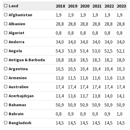
2018
2019
2020
2021
2022
2023
Land
1,9
1,9
1,9
1,9
1,9
1,9
Afghanistan
28,8
28,8
28,8
28,8
28,8
28,8
Albanien
0,8
0,8
0,8
0,8
0,8
0,8
Algeriet
34,0
34,0
34,0
34,0
34,0
34,0
Andorra
54,3
53,9
53,4
53,0
52,5
52,1
Angola
18,8
18,6
18,5
18,3
18,2
18,0
Antigua & Barbuda
10,5
10,5
10,4
10,4
10,4
10,3
Argentina
11,6
11,5
11,6
11,6
11,6
11,6
Armenien
17,4
17,4
17,4
17,4
17,4
17,4
Australien
13,4
13,6
13,7
13,8
14,0
14,1
Azerbajdzjan
50,9
50,9
50,9
50,9
50,9
50,9
Bahamas
0,8
0,9
0,9
0,9
0,9
1,0
Bahrain
14,5
14,5
14,5
14,5
14,5
14,5
Bangladesh