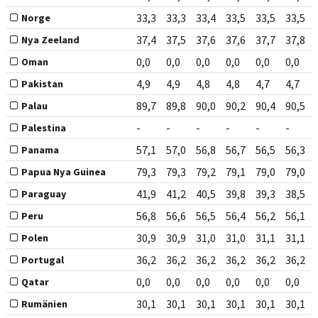
33,3
33,3
33,4
33,5
33,5
33,5
Norge
37,4
37,5
37,6
37,6
37,7
37,8
Nya Zeeland
0,0
0,0
0,0
0,0
0,0
0,0
Oman
4,9
4,9
4,8
4,8
4,7
4,7
Pakistan
89,7
89,8
90,0
90,2
90,4
90,5
Palau
-
-
-
-
-
-
Palestina
57,1
57,0
56,8
56,7
56,5
56,3
Panama
79,3
79,3
79,2
79,1
79,0
79,0
Papua Nya Guinea
41,9
41,2
40,5
39,8
39,3
38,5
Paraguay
56,8
56,6
56,5
56,4
56,2
56,1
Peru
30,9
30,9
31,0
31,0
31,1
31,1
Polen
36,2
36,2
36,2
36,2
36,2
36,2
Portugal
0,0
0,0
0,0
0,0
0,0
0,0
Qatar
30,1
30,1
30,1
30,1
30,1
30,1
Rumänien