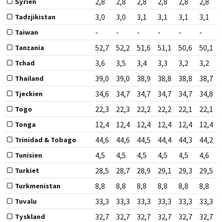
2,8
2,8
2,8
2,8
2,8
2,8
Syrien
3,0
3,0
3,1
3,1
3,1
3,1
Tadzjikistan
-
-
-
-
-
-
Taiwan
52,7
52,2
51,6
51,1
50,6
50,1
Tanzania
3,6
3,5
3,4
3,3
3,2
3,2
Tchad
39,0
39,0
38,9
38,8
38,8
38,7
Thailand
34,6
34,7
34,7
34,7
34,7
34,8
Tjeckien
22,3
22,3
22,2
22,2
22,1
22,1
Togo
12,4
12,4
12,4
12,4
12,4
12,4
Tonga
44,6
44,6
44,5
44,4
44,3
44,2
Trinidad & Tobago
4,5
4,5
4,5
4,5
4,5
4,6
Tunisien
28,5
28,7
28,9
29,1
29,3
29,5
Turkiet
8,8
8,8
8,8
8,8
8,8
8,8
Turkmenistan
33,3
33,3
33,3
33,3
33,3
33,3
Tuvalu
32,7
32,7
32,7
32,7
32,7
32,7
Tyskland