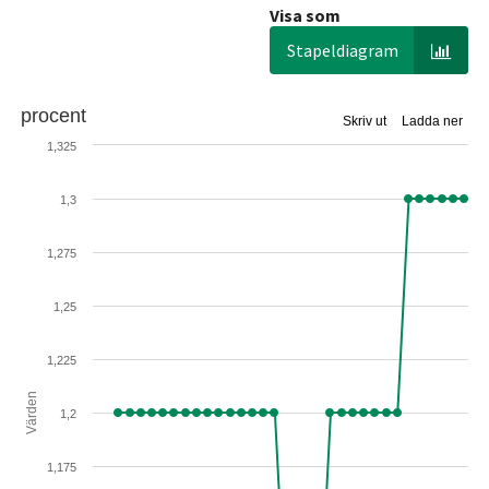
Visa som
Stapeldiagram
procent
Skriv ut
Ladda ner
1,325
1,3
1,275
1,25
1,225
Värden
1,2
1,175