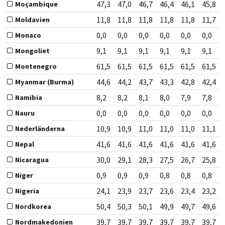
47,3
47,0
46,7
46,4
46,1
45,8
Moçambique
11,8
11,8
11,8
11,8
11,8
11,7
Moldavien
0,0
0,0
0,0
0,0
0,0
0,0
Monaco
9,1
9,1
9,1
9,1
9,1
9,1
Mongoliet
61,5
61,5
61,5
61,5
61,5
61,5
Montenegro
44,6
44,2
43,7
43,3
42,8
42,4
Myanmar (Burma)
8,2
8,2
8,1
8,0
7,9
7,8
Namibia
0,0
0,0
0,0
0,0
0,0
0,0
Nauru
10,9
10,9
11,0
11,0
11,0
11,1
Nederländerna
41,6
41,6
41,6
41,6
41,6
41,6
Nepal
30,0
29,1
28,3
27,5
26,7
25,8
Nicaragua
0,9
0,9
0,9
0,8
0,8
0,8
Niger
24,1
23,9
23,7
23,6
23,4
23,2
Nigeria
50,4
50,3
50,1
49,9
49,7
49,6
Nordkorea
39,7
39,7
39,7
39,7
39,7
39,7
Nordmakedonien