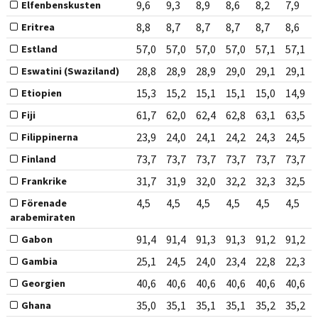
9,6
9,3
8,9
8,6
8,2
7,9
Elfenbenskusten
8,8
8,7
8,7
8,7
8,7
8,6
Eritrea
57,0
57,0
57,0
57,0
57,1
57,1
Estland
28,8
28,9
28,9
29,0
29,1
29,1
Eswatini (Swaziland)
15,3
15,2
15,1
15,1
15,0
14,9
Etiopien
61,7
62,0
62,4
62,8
63,1
63,5
Fiji
23,9
24,0
24,1
24,2
24,3
24,5
Filippinerna
73,7
73,7
73,7
73,7
73,7
73,7
Finland
31,7
31,9
32,0
32,2
32,3
32,5
Frankrike
4,5
4,5
4,5
4,5
4,5
4,5
Förenade
arabemiraten
91,4
91,4
91,3
91,3
91,2
91,2
Gabon
25,1
24,5
24,0
23,4
22,8
22,3
Gambia
40,6
40,6
40,6
40,6
40,6
40,6
Georgien
35,0
35,1
35,1
35,1
35,2
35,2
Ghana