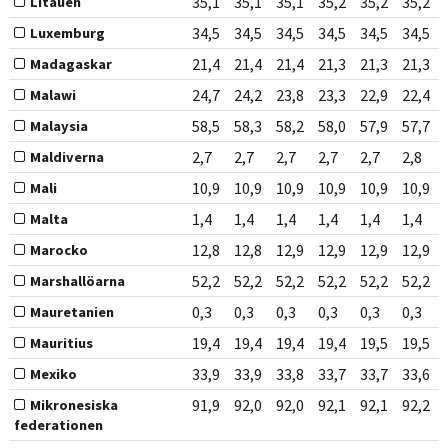
35,1
35,1
35,1
35,2
35,2
35,2
Litauen
34,5
34,5
34,5
34,5
34,5
34,5
Luxemburg
21,4
21,4
21,4
21,3
21,3
21,3
Madagaskar
24,7
24,2
23,8
23,3
22,9
22,4
Malawi
58,5
58,3
58,2
58,0
57,9
57,7
Malaysia
2,7
2,7
2,7
2,7
2,7
2,8
Maldiverna
10,9
10,9
10,9
10,9
10,9
10,9
Mali
1,4
1,4
1,4
1,4
1,4
1,4
Malta
12,8
12,8
12,9
12,9
12,9
12,9
Marocko
52,2
52,2
52,2
52,2
52,2
52,2
Marshallöarna
0,3
0,3
0,3
0,3
0,3
0,3
Mauretanien
19,4
19,4
19,4
19,4
19,5
19,5
Mauritius
33,9
33,9
33,8
33,7
33,7
33,6
Mexiko
91,9
92,0
92,0
92,1
92,1
92,2
Mikronesiska
federationen