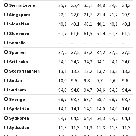
35,7
35,4
35,1
34,8
34,6
34,3
Sierra Leone
22,3
22,0
21,7
21,4
21,2
20,9
Singapore
40,1
40,1
40,1
40,1
40,1
40,1
Slovakien
61,7
61,6
61,5
61,4
61,3
61,2
Slovenien
-
-
-
-
-
-
Somalia
37,2
37,2
37,2
37,2
37,2
37,2
Spanien
34,3
34,2
34,2
34,1
34,1
34,0
Sri Lanka
13,1
13,2
13,2
13,2
13,3
13,3
Storbritannien
10,0
9,9
9,8
9,7
9,6
9,6
Sudan
94,8
94,8
94,7
94,6
94,5
94,4
Surinam
68,7
68,7
68,7
68,7
68,7
68,7
Sverige
14,1
14,1
14,1
14,0
14,0
14,0
Sydafrika
64,7
64,5
64,4
64,3
64,2
64,1
Sydkorea
11,3
11,3
11,3
11,3
11,3
11,3
Sydsudan