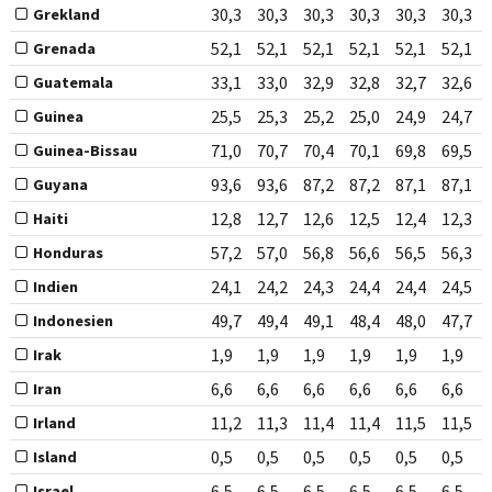
30,3
30,3
30,3
30,3
30,3
30,3
Grekland
52,1
52,1
52,1
52,1
52,1
52,1
Grenada
33,1
33,0
32,9
32,8
32,7
32,6
Guatemala
25,5
25,3
25,2
25,0
24,9
24,7
Guinea
71,0
70,7
70,4
70,1
69,8
69,5
Guinea-Bissau
93,6
93,6
87,2
87,2
87,1
87,1
Guyana
12,8
12,7
12,6
12,5
12,4
12,3
Haiti
57,2
57,0
56,8
56,6
56,5
56,3
Honduras
24,1
24,2
24,3
24,4
24,4
24,5
Indien
49,7
49,4
49,1
48,4
48,0
47,7
Indonesien
1,9
1,9
1,9
1,9
1,9
1,9
Irak
6,6
6,6
6,6
6,6
6,6
6,6
Iran
11,2
11,3
11,4
11,4
11,5
11,5
Irland
0,5
0,5
0,5
0,5
0,5
0,5
Island
6,5
6,5
6,5
6,5
6,5
6,5
Israel