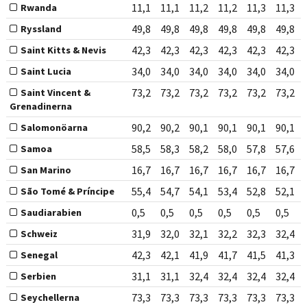
11,1
11,1
11,2
11,2
11,3
11,3
Rwanda
49,8
49,8
49,8
49,8
49,8
49,8
Ryssland
42,3
42,3
42,3
42,3
42,3
42,3
Saint Kitts & Nevis
34,0
34,0
34,0
34,0
34,0
34,0
Saint Lucia
73,2
73,2
73,2
73,2
73,2
73,2
Saint Vincent &
Grenadinerna
90,2
90,2
90,1
90,1
90,1
90,1
Salomonöarna
58,5
58,3
58,2
58,0
57,8
57,6
Samoa
16,7
16,7
16,7
16,7
16,7
16,7
San Marino
55,4
54,7
54,1
53,4
52,8
52,1
São Tomé & Príncipe
0,5
0,5
0,5
0,5
0,5
0,5
Saudiarabien
31,9
32,0
32,1
32,2
32,3
32,4
Schweiz
42,3
42,1
41,9
41,7
41,5
41,3
Senegal
31,1
31,1
32,4
32,4
32,4
32,4
Serbien
73,3
73,3
73,3
73,3
73,3
73,3
Seychellerna