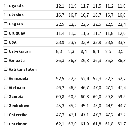
12,1
11,9
11,7
11,5
11,2
11,0
Uganda
16,7
16,7
16,7
16,7
16,7
16,8
Ukraina
22,5
22,5
22,5
22,5
22,5
22,4
Ungern
11,4
11,5
11,6
11,7
11,8
12,0
Uruguay
33,9
33,9
33,9
33,9
33,9
33,9
USA
8,3
8,3
8,4
8,4
8,5
8,5
Uzbekistan
36,3
36,3
36,3
36,3
36,3
36,3
Vanuatu
-
-
-
-
-
-
Vatikanstaten
52,5
52,5
52,4
52,3
52,3
52,2
Venezuela
46,2
46,5
46,7
47,0
47,2
47,4
Vietnam
60,8
60,5
60,3
60,0
59,8
59,5
Zambia
45,3
45,2
45,1
45,0
44,9
44,7
Zimbabwe
47,2
47,1
47,1
47,2
47,2
47,2
Österrike
62,1
62,0
61,9
61,8
61,8
61,7
Östtimor