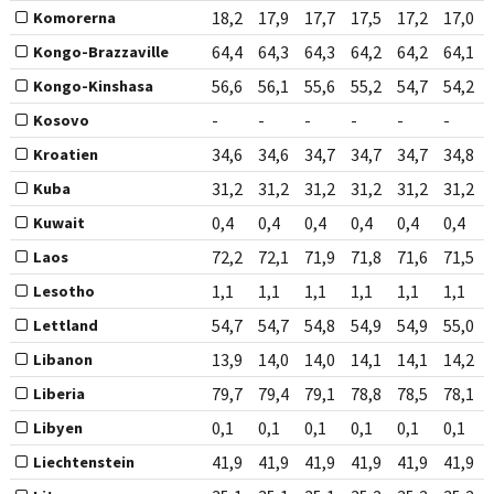
18,2
17,9
17,7
17,5
17,2
17,0
Komorerna
64,4
64,3
64,3
64,2
64,2
64,1
Kongo-Brazzaville
56,6
56,1
55,6
55,2
54,7
54,2
Kongo-Kinshasa
-
-
-
-
-
-
Kosovo
34,6
34,6
34,7
34,7
34,7
34,8
Kroatien
31,2
31,2
31,2
31,2
31,2
31,2
Kuba
0,4
0,4
0,4
0,4
0,4
0,4
Kuwait
72,2
72,1
71,9
71,8
71,6
71,5
Laos
1,1
1,1
1,1
1,1
1,1
1,1
Lesotho
54,7
54,7
54,8
54,9
54,9
55,0
Lettland
13,9
14,0
14,0
14,1
14,1
14,2
Libanon
79,7
79,4
79,1
78,8
78,5
78,1
Liberia
0,1
0,1
0,1
0,1
0,1
0,1
Libyen
41,9
41,9
41,9
41,9
41,9
41,9
Liechtenstein