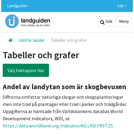
Hoppa
Landguiden
Välj
till
huvudinnehållet
Sök
Meny
Jämför länder
Tabeller och grafer
Tabeller och grafer
Välj faktapost här
Andel av landytan som är skogbevuxen
Siffrorna omfattar naturliga skogar och skogsplanteringar
men inte träd på plantager eller träd i parker och trädgårdar.
Uppgifterna är hämtade från Världsbankens databas World
Development Indicators, WDI, se
https://data.worldbank.org/indicator/AG.LND.FRST.ZS