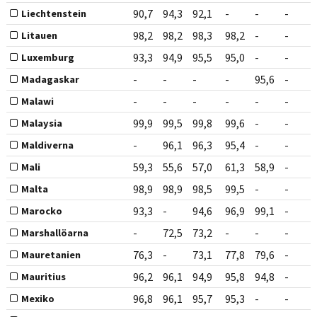
90,7
94,3
92,1
-
-
-
Liechtenstein
98,2
98,2
98,3
98,2
-
-
Litauen
93,3
94,9
95,5
95,0
-
-
Luxemburg
-
-
-
-
95,6
-
Madagaskar
-
-
-
-
-
-
Malawi
99,9
99,5
99,8
99,6
-
-
Malaysia
-
96,1
96,3
95,4
-
-
Maldiverna
59,3
55,6
57,0
61,3
58,9
-
Mali
98,9
98,9
98,5
99,5
-
-
Malta
93,3
-
94,6
96,9
99,1
-
Marocko
-
72,5
73,2
-
-
-
Marshallöarna
76,3
-
73,1
77,8
79,6
-
Mauretanien
96,2
96,1
94,9
95,8
94,8
-
Mauritius
96,8
96,1
95,7
95,3
-
-
Mexiko