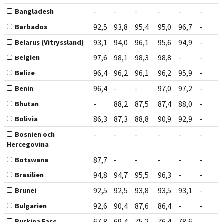
-
-
-
-
-
-
Bangladesh
92,5
93,8
95,4
95,0
96,7
-
Barbados
93,1
94,0
96,1
95,6
94,9
-
Belarus (Vitryssland)
97,6
98,1
98,3
98,8
-
-
Belgien
96,4
96,2
96,1
96,2
95,9
-
Belize
96,4
-
-
97,0
97,2
-
Benin
-
88,2
87,5
87,4
88,0
-
Bhutan
86,3
87,3
88,8
90,9
92,9
-
Bolivia
-
-
-
-
-
-
Bosnien och
Hercegovina
87,7
-
-
-
-
-
Botswana
94,8
94,7
95,5
96,3
-
-
Brasilien
92,5
92,5
93,8
93,5
93,1
-
Brunei
92,6
90,4
87,6
86,4
-
-
Bulgarien
67,8
69,4
75,2
76,4
78,6
-
Burkina Faso