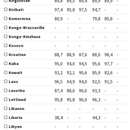
89,8
89,5
89,4
89,9
89,9
-
Kirgizistan
97,4
95,8
97,5
94,7
-
-
Kiribati
80,9
-
-
79,8
80,8
-
Komorerna
-
-
-
-
-
-
Kongo-Brazzaville
-
-
-
-
-
-
Kongo-Kinshasa
-
-
-
-
-
-
Kosovo
88,7
88,9
87,6
88,0
98,4
-
Kroatien
95,0
94,0
94,5
95,6
97,7
-
Kuba
92,2
92,1
90,6
85,9
82,6
-
Kuwait
96,5
94,9
94,0
92,5
91,5
-
Laos
87,4
88,6
90,6
93,3
-
-
Lesotho
95,8
95,8
96,0
96,3
-
-
Lettland
-
-
-
-
-
-
Libanon
38,4
-
-
44,3
-
-
Liberia
-
-
-
-
-
-
Libyen