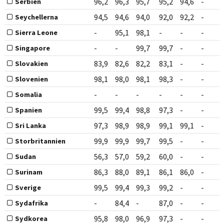
96,2
96,3
95,7
95,2
94,6
-
Serbien
94,5
94,6
94,0
92,0
92,2
-
Seychellerna
-
95,1
98,1
-
-
-
Sierra Leone
-
-
99,7
99,7
-
-
Singapore
83,9
82,6
82,2
83,1
-
-
Slovakien
98,1
98,0
98,1
98,3
-
-
Slovenien
-
-
-
-
-
-
Somalia
99,5
99,4
98,8
97,3
-
-
Spanien
97,3
98,9
98,9
99,1
99,1
-
Sri Lanka
99,9
99,9
99,7
99,5
-
-
Storbritannien
56,3
57,0
59,2
60,0
-
-
Sudan
86,3
88,0
89,1
86,1
86,0
-
Surinam
99,5
99,4
99,3
99,2
-
-
Sverige
-
84,4
-
87,0
-
-
Sydafrika
95,8
98,0
96,9
97,3
-
-
Sydkorea