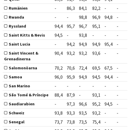
-
86,3
84,1
82,2
-
-
Rumänien
-
-
98,8
96,9
94,8
-
Rwanda
94,4
95,7
96,7
95,1
-
-
Ryssland
94,5
-
93,8
-
-
-
Saint Kitts & Nevis
-
94,2
94,9
94,9
95,4
-
Saint Lucia
90,4
93,2
93,2
93,6
-
-
Saint Vincent &
Grenadinerna
70,2
70,6
72,4
69,5
67,5
-
Salomonöarna
96,0
95,9
94,9
94,5
94,4
-
Samoa
-
-
-
-
-
-
San Marino
88,4
87,9
-
93,1
-
-
São Tomé & Príncipe
-
97,3
96,6
95,2
94,5
-
Saudiarabien
93,8
93,3
93,5
93,2
-
-
Schweiz
73,7
73,8
73,5
75,4
-
-
Senegal