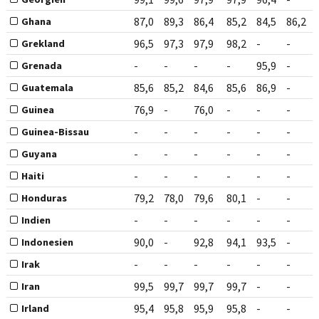
87,0
89,3
86,4
85,2
84,5
86,2
Ghana
96,5
97,3
97,9
98,2
-
-
Grekland
-
-
-
-
95,9
-
Grenada
85,6
85,2
84,6
85,6
86,9
-
Guatemala
76,9
-
76,0
-
-
-
Guinea
-
-
-
-
-
-
Guinea-Bissau
-
-
-
-
-
-
Guyana
-
-
-
-
-
-
Haiti
79,2
78,0
79,6
80,1
-
-
Honduras
-
-
-
-
-
-
Indien
90,0
-
92,8
94,1
93,5
-
Indonesien
-
-
-
-
-
-
Irak
99,5
99,7
99,7
99,7
-
-
Iran
95,4
95,8
95,9
95,8
-
-
Irland