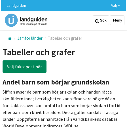
Hoppa
Landguiden
Välj
till
huvudinnehållet
Sök
Meny
Jämför länder
Tabeller och grafer
Tabeller och grafer
Välj faktapost här
Andel barn som börjar grundskolan
Siffran avser de barn som börjar skolan och har den rätta
skolåldern inne; i verkligheten kan siffran vara högre då en
förstaklass även kan omfatta barn som börjar skolan i förtid
eller barn som blivit lite äldre. Detta gäller särskilt i fattiga
länder. Uppgifterna är hämtade från Världsbankens databas
World Development Indicators, WDI, se