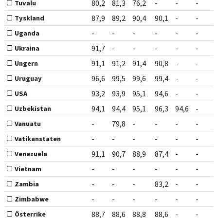
80,2
81,3
76,2
-
-
-
Tuvalu
87,9
89,2
90,4
90,1
-
-
Tyskland
-
-
-
-
-
-
Uganda
91,7
-
-
-
-
-
Ukraina
91,1
91,2
91,4
90,8
-
-
Ungern
96,6
99,5
99,6
99,4
-
-
Uruguay
93,2
93,9
95,1
94,6
-
-
USA
94,1
94,4
95,1
96,3
94,6
-
Uzbekistan
-
79,8
-
-
-
-
Vanuatu
-
-
-
-
-
-
Vatikanstaten
91,1
90,7
88,9
87,4
-
-
Venezuela
-
-
-
-
-
-
Vietnam
-
-
-
83,2
-
-
Zambia
-
-
-
-
-
-
Zimbabwe
88,7
88,6
88,8
88,6
-
-
Österrike