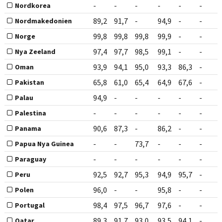
-
-
-
-
-
-
Nordkorea
89,2
91,7
-
94,9
-
-
Nordmakedonien
99,8
99,8
99,8
99,9
-
-
Norge
97,4
97,7
98,5
99,1
-
-
Nya Zeeland
93,9
94,1
95,0
93,3
86,3
-
Oman
65,8
61,0
65,4
64,9
67,6
-
Pakistan
94,9
-
-
-
-
-
Palau
-
-
-
-
-
-
Palestina
90,6
87,3
-
86,2
-
-
Panama
-
-
73,7
-
-
-
Papua Nya Guinea
-
-
-
-
-
-
Paraguay
92,5
92,7
95,3
94,9
95,7
-
Peru
96,0
-
-
95,8
-
-
Polen
98,4
97,5
96,7
97,6
-
-
Portugal
89,3
91,7
93,0
93,5
94,1
-
Qatar