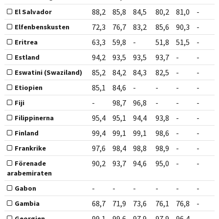
88,2
85,8
84,5
80,2
81,0
-
El Salvador
72,3
76,7
83,2
85,6
90,3
-
Elfenbenskusten
63,3
59,8
-
51,8
51,5
-
Eritrea
94,2
93,5
93,5
93,7
-
-
Estland
85,2
84,2
84,3
82,5
-
-
Eswatini (Swaziland)
85,1
84,6
-
-
-
-
Etiopien
-
98,7
96,8
-
-
-
Fiji
95,4
95,1
94,4
93,8
-
-
Filippinerna
99,4
99,1
99,1
98,6
-
-
Finland
97,6
98,4
98,8
98,9
-
-
Frankrike
90,2
93,7
94,6
95,0
-
-
Förenade
arabemiraten
-
-
-
-
-
-
Gabon
68,7
71,9
73,6
76,1
76,8
-
Gambia
99,1
99,6
97,9
97,9
96,4
-
Georgien