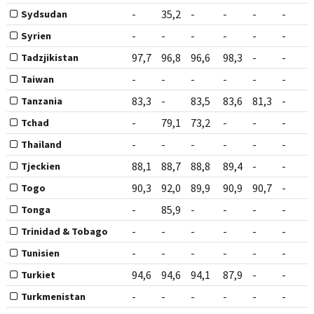
-
35,2
-
-
-
-
Sydsudan
-
-
-
-
-
-
Syrien
97,7
96,8
96,6
98,3
-
-
Tadzjikistan
-
-
-
-
-
-
Taiwan
83,3
-
83,5
83,6
81,3
-
Tanzania
-
79,1
73,2
-
-
-
Tchad
-
-
-
-
-
-
Thailand
88,1
88,7
88,8
89,4
-
-
Tjeckien
90,3
92,0
89,9
90,9
90,7
-
Togo
-
85,9
-
-
-
-
Tonga
-
-
-
-
-
-
Trinidad & Tobago
-
-
-
-
-
-
Tunisien
94,6
94,6
94,1
87,9
-
-
Turkiet
-
-
-
-
-
-
Turkmenistan