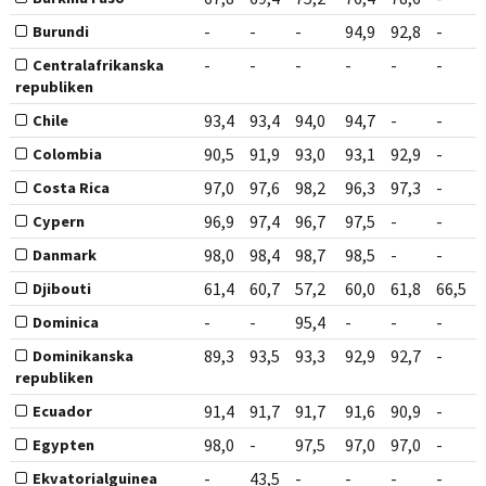
-
-
-
94,9
92,8
-
Burundi
-
-
-
-
-
-
Centralafrikanska
republiken
93,4
93,4
94,0
94,7
-
-
Chile
90,5
91,9
93,0
93,1
92,9
-
Colombia
97,0
97,6
98,2
96,3
97,3
-
Costa Rica
96,9
97,4
96,7
97,5
-
-
Cypern
98,0
98,4
98,7
98,5
-
-
Danmark
61,4
60,7
57,2
60,0
61,8
66,5
Djibouti
-
-
95,4
-
-
-
Dominica
89,3
93,5
93,3
92,9
92,7
-
Dominikanska
republiken
91,4
91,7
91,7
91,6
90,9
-
Ecuador
98,0
-
97,5
97,0
97,0
-
Egypten
-
43,5
-
-
-
-
Ekvatorialguinea