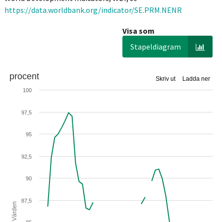
https://data.worldbank.org/indicator/SE.PRM.NENR
Visa som
Stapeldiagram
procent
Skriv ut
Ladda ner
100
97,5
95
92,5
90
87,5
Värden