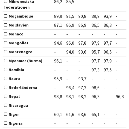
86,2
85,5
-
-
-
-
Mikronesiska
federationen
89,9
91,5
90,8
89,9
93,9
-
Moçambique
87,1
86,9
86,9
86,5
86,3
-
Moldavien
-
-
-
-
-
-
Monaco
94,6
96,0
97,8
97,9
97,7
-
Mongoliet
-
94,0
93,6
95,7
96,5
-
Montenegro
96,1
-
-
97,7
97,9
-
Myanmar (Burma)
-
-
-
97,3
97,5
-
Namibia
95,9
-
93,7
-
-
-
Nauru
-
96,4
97,3
98,6
-
-
Nederländerna
98,8
98,1
98,2
96,3
-
96,3
Nepal
-
-
-
-
-
-
Nicaragua
60,1
61,6
63,6
65,1
-
-
Niger
-
-
-
-
-
-
Nigeria