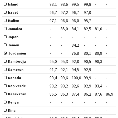
98,1
98,6
99,5
99,8
-
-
Island
96,7
97,2
96,7
97,0
-
-
Israel
97,1
96,6
96,0
95,7
-
-
Italien
-
85,0
84,1
82,5
81,0
-
Jamaica
-
-
-
-
-
-
Japan
-
-
84,2
-
-
-
Jemen
-
-
76,8
80,1
80,9
-
Jordanien
95,0
95,3
92,8
90,5
90,3
-
Kambodja
91,7
92,1
94,5
92,9
-
-
Kamerun
99,4
99,6
100,0
99,9
-
-
Kanada
93,2
93,2
92,6
92,9
93,4
-
Kap Verde
86,5
86,3
87,4
86,2
87,6
86,9
Kazakstan
-
-
-
-
-
-
Kenya
-
-
-
-
-
-
Kina