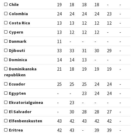
19
18
18
18
-
-
Chile
24
24
24
24
23
-
Colombia
13
13
12
12
12
-
Costa Rica
13
12
12
12
-
-
Cypern
11
-
-
-
-
-
Danmark
33
33
31
30
29
-
Djibouti
14
14
13
-
-
-
Dominica
21
18
19
19
19
-
Dominikanska
republiken
25
25
25
24
24
-
Ecuador
-
-
23
24
24
-
Egypten
-
23
-
-
-
-
Ekvatorialguinea
-
30
28
28
27
-
El Salvador
43
42
43
42
42
-
Elfenbenskusten
42
43
-
39
39
-
Eritrea