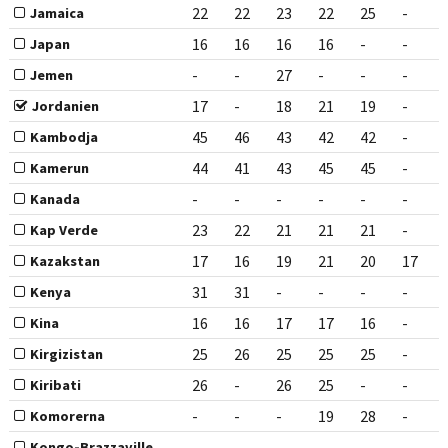
22
22
23
22
25
-
Jamaica
16
16
16
16
-
-
Japan
-
-
27
-
-
-
Jemen
17
-
18
21
19
-
Jordanien
45
46
43
42
42
-
Kambodja
44
41
43
45
45
-
Kamerun
-
-
-
-
-
-
Kanada
23
22
21
21
21
-
Kap Verde
17
16
19
21
20
17
Kazakstan
31
31
-
-
-
-
Kenya
16
16
17
17
16
-
Kina
25
26
25
25
25
-
Kirgizistan
26
-
26
25
-
-
Kiribati
-
-
-
19
28
-
Komorerna
-
-
-
-
-
-
Kongo-Brazzaville