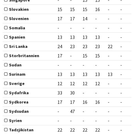
-
-
15
15
-
-
Singapore
15
15
15
16
-
-
Slovakien
17
17
14
-
-
-
Slovenien
-
-
-
-
-
-
Somalia
13
13
13
13
-
-
Spanien
24
23
23
23
22
-
Sri Lanka
17
-
15
15
-
-
Storbritannien
-
-
-
-
-
-
Sudan
13
13
13
13
13
-
Surinam
12
12
12
12
-
-
Sverige
33
30
-
-
-
-
Sydafrika
17
17
16
16
-
-
Sydkorea
-
47
-
-
-
-
Sydsudan
-
-
-
-
-
-
Syrien
22
22
22
22
-
-
Tadzjikistan