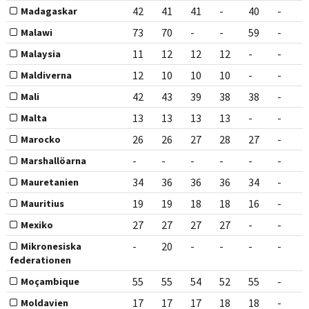
42
41
41
-
40
-
Madagaskar
73
70
-
-
59
-
Malawi
11
12
12
12
-
-
Malaysia
12
10
10
10
-
-
Maldiverna
42
43
39
38
38
-
Mali
13
13
13
13
-
-
Malta
26
26
27
28
27
-
Marocko
-
-
-
-
-
-
Marshallöarna
34
36
36
36
34
-
Mauretanien
19
19
18
18
16
-
Mauritius
27
27
27
27
-
-
Mexiko
-
20
-
-
-
-
Mikronesiska
federationen
55
55
54
52
55
-
Moçambique
17
17
17
18
18
-
Moldavien