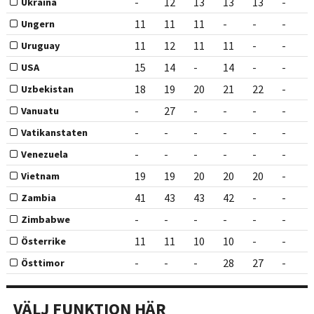
-
12
13
13
13
-
Ukraina
11
11
11
-
-
-
Ungern
11
12
11
11
-
-
Uruguay
15
14
-
14
-
-
USA
18
19
20
21
22
-
Uzbekistan
-
27
-
-
-
-
Vanuatu
-
-
-
-
-
-
Vatikanstaten
-
-
-
-
-
-
Venezuela
19
19
20
20
20
-
Vietnam
41
43
43
42
-
-
Zambia
-
-
-
-
-
-
Zimbabwe
11
11
10
10
-
-
Österrike
-
-
-
28
27
-
Östtimor
VÄLJ FUNKTION HÄR