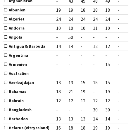
-
43
45
48
49
-
Afghanistan
19
19
18
18
18
-
Albanien
24
24
24
24
24
-
Algeriet
10
10
10
11
10
-
Andorra
-
50
-
-
-
-
Angola
14
14
-
12
12
-
Antigua & Barbuda
-
-
-
-
-
-
Argentina
-
-
-
-
15
-
Armenien
-
-
-
-
-
-
Australien
13
13
15
15
15
-
Azerbajdzjan
18
21
19
-
19
-
Bahamas
12
12
12
12
12
-
Bahrain
-
-
-
30
30
-
Bangladesh
13
13
13
14
14
-
Barbados
16
18
18
19
19
-
Belarus (Vitryssland)