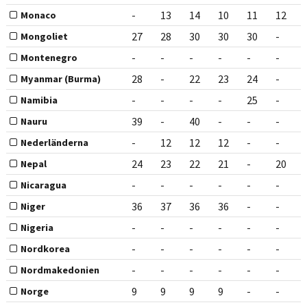
-
13
14
10
11
12
Monaco
27
28
30
30
30
-
Mongoliet
-
-
-
-
-
-
Montenegro
28
-
22
23
24
-
Myanmar (Burma)
-
-
-
-
25
-
Namibia
39
-
40
-
-
-
Nauru
-
12
12
12
-
-
Nederländerna
24
23
22
21
-
20
Nepal
-
-
-
-
-
-
Nicaragua
36
37
36
36
-
-
Niger
-
-
-
-
-
-
Nigeria
-
-
-
-
-
-
Nordkorea
-
-
-
-
-
-
Nordmakedonien
9
9
9
9
-
-
Norge