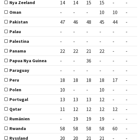
14
14
15
15
-
-
Nya Zeeland
-
-
-
10
10
-
Oman
47
46
48
45
44
-
Pakistan
-
-
-
-
-
-
Palau
-
-
-
-
-
-
Palestina
22
22
21
22
-
-
Panama
-
-
36
-
-
-
Papua Nya Guinea
-
-
-
-
-
-
Paraguay
18
18
18
18
17
-
Peru
10
-
-
10
-
-
Polen
13
13
13
12
-
-
Portugal
11
12
12
12
12
-
Qatar
-
19
19
19
-
-
Rumänien
58
58
58
58
60
-
Rwanda
20
20
21
21
-
-
Ryssland