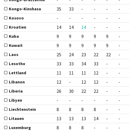
35
33
-
-
-
-
Kongo-Kinshasa
-
-
-
-
-
-
Kosovo
14
14
14
-
-
-
Kroatien
9
9
9
9
9
-
Kuba
9
9
9
9
9
-
Kuwait
25
24
23
22
22
-
Laos
33
33
34
33
-
-
Lesotho
11
11
11
12
-
-
Lettland
12
-
12
12
-
-
Libanon
26
30
22
22
-
-
Liberia
-
-
-
-
-
-
Libyen
8
8
8
8
-
-
Liechtenstein
13
13
13
14
-
-
Litauen
8
8
8
-
-
-
Luxemburg