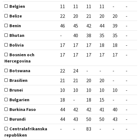
11
11
11
11
-
-
Belgien
22
20
21
20
20
-
Belize
46
45
42
44
39
-
Benin
-
40
38
35
35
-
Bhutan
17
17
17
18
18
-
Bolivia
17
17
17
17
17
-
Bosnien och
Hercegovina
22
24
-
-
-
-
Botswana
21
21
20
20
-
-
Brasilien
10
10
10
10
10
-
Brunei
18
-
18
15
-
-
Bulgarien
44
42
42
41
40
-
Burkina Faso
44
43
50
50
43
-
Burundi
-
-
83
-
-
-
Centralafrikanska
republiken