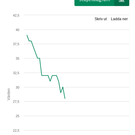
42,5
Skriv ut
Ladda ner
40
37,5
35
32,5
30
Värden
27,5
25
22,5