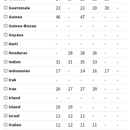
23
-
22
20
20
-
Guatemala
46
-
47
-
-
-
Guinea
-
-
-
-
-
-
Guinea-Bissau
-
-
-
-
-
-
Guyana
-
-
-
-
-
-
Haiti
-
29
28
26
-
-
Honduras
31
31
35
33
-
-
Indien
17
-
14
16
17
-
Indonesien
-
-
-
-
-
-
Irak
26
27
27
29
-
-
Iran
-
-
-
-
-
-
Irland
10
10
-
-
-
-
Island
12
12
12
-
-
-
Israel
12
12
11
11
-
-
Italien