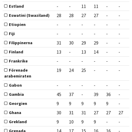
-
-
11
11
-
-
Estland
28
28
27
27
-
-
Eswatini (Swaziland)
-
-
-
-
-
-
Etiopien
-
-
-
-
-
-
Fiji
31
30
29
29
-
-
Filippinerna
13
-
13
14
-
-
Finland
-
-
-
-
-
-
Frankrike
19
24
25
-
-
-
Förenade
arabemiraten
-
-
-
-
-
-
Gabon
45
37
-
39
36
-
Gambia
9
9
9
9
9
-
Georgien
30
31
31
27
27
27
Ghana
9
10
9
9
-
-
Grekland
14
17
15
16
16
-
Grenada