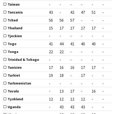
-
-
-
-
-
-
Taiwan
43
-
42
47
51
-
Tanzania
56
56
57
-
-
-
Tchad
15
17
17
17
17
-
Thailand
-
-
-
-
-
-
Tjeckien
41
44
41
40
40
-
Togo
22
22
-
-
-
-
Tonga
-
-
-
-
-
-
Trinidad & Tobago
17
16
16
17
17
-
Tunisien
19
18
-
17
-
-
Turkiet
-
-
-
-
-
-
Turkmenistan
-
13
17
-
16
-
Tuvalu
12
12
12
12
-
-
Tyskland
-
43
43
43
-
-
Uganda