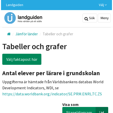
Hoppa
Landguiden
Välj
till
huvudinnehållet
Sök
Meny
Jämför länder
Tabeller och grafer
Tabeller och grafer
Välj faktapost här
Antal elever per lärare i grundskolan
Uppgifterna är hämtade från Världsbankens databas World
Development Indicators, WDI, se
https://data.worldbank.org/indicator/SE.PRM.ENRL.TC.ZS
Visa som
Stapeldiagram