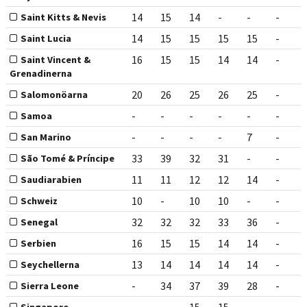
14
15
14
-
-
-
Saint Kitts & Nevis
14
15
15
15
15
-
Saint Lucia
16
15
15
14
14
-
Saint Vincent &
Grenadinerna
20
26
25
26
25
-
Salomonöarna
-
-
-
-
-
-
Samoa
-
-
-
-
7
-
San Marino
33
39
32
31
-
-
São Tomé & Príncipe
11
11
12
12
14
-
Saudiarabien
10
-
10
10
-
-
Schweiz
32
32
32
33
36
-
Senegal
16
15
15
14
14
-
Serbien
13
14
14
14
14
-
Seychellerna
-
34
37
39
28
-
Sierra Leone