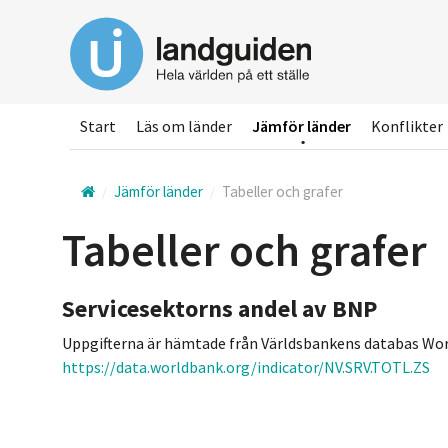
Hoppa
till
huvudinnehållet
Start
Läs om länder
Jämför länder
Konflikter
Jämför länder
Tabeller och grafer
Tabeller och grafer
Servicesektorns andel av BNP
Uppgifterna är hämtade från Världsbankens databas Wor
https://data.worldbank.org/indicator/NV.SRV.TOTL.ZS