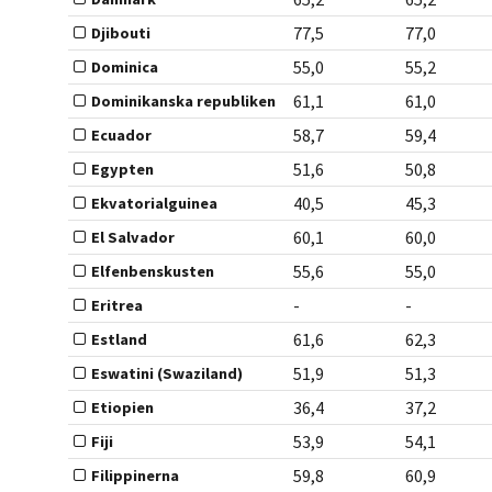
77,5
77,0
Djibouti
55,0
55,2
Dominica
61,1
61,0
Dominikanska republiken
58,7
59,4
Ecuador
51,6
50,8
Egypten
40,5
45,3
Ekvatorialguinea
60,1
60,0
El Salvador
55,6
55,0
Elfenbenskusten
-
-
Eritrea
61,6
62,3
Estland
51,9
51,3
Eswatini (Swaziland)
36,4
37,2
Etiopien
53,9
54,1
Fiji
59,8
60,9
Filippinerna