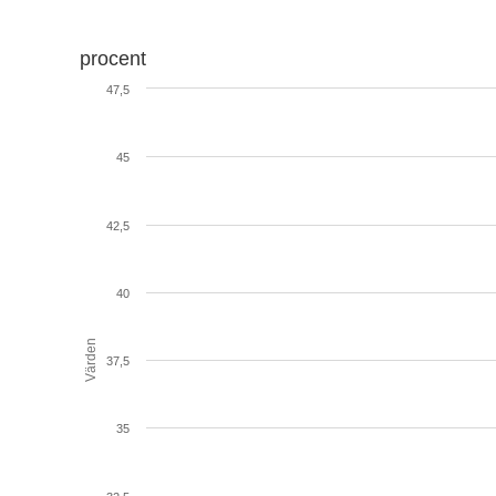
procent
47,5
45
42,5
40
Värden
37,5
35