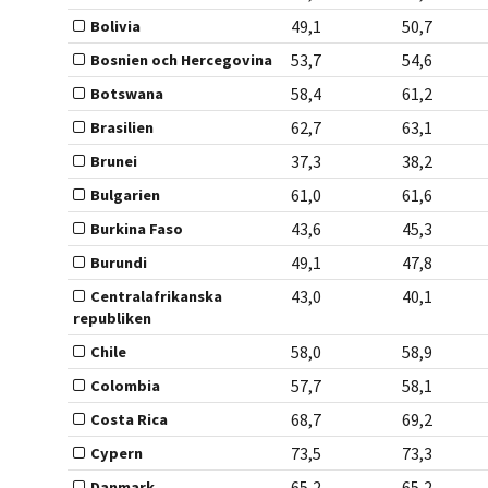
49,1
50,7
Bolivia
53,7
54,6
Bosnien och Hercegovina
58,4
61,2
Botswana
62,7
63,1
Brasilien
37,3
38,2
Brunei
61,0
61,6
Bulgarien
43,6
45,3
Burkina Faso
49,1
47,8
Burundi
43,0
40,1
Centralafrikanska
republiken
58,0
58,9
Chile
57,7
58,1
Colombia
68,7
69,2
Costa Rica
73,5
73,3
Cypern
65,2
65,2
Danmark