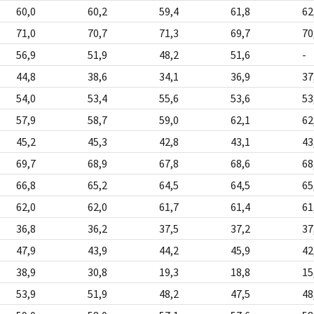
60,0
60,2
59,4
61,8
62
71,0
70,7
71,3
69,7
70
56,9
51,9
48,2
51,6
-
44,8
38,6
34,1
36,9
37
54,0
53,4
55,6
53,6
53
57,9
58,7
59,0
62,1
62
45,2
45,3
42,8
43,1
43
69,7
68,9
67,8
68,6
68
66,8
65,2
64,5
64,5
65
62,0
62,0
61,7
61,4
61
36,8
36,2
37,5
37,2
37
47,9
43,9
44,2
45,9
42
38,9
30,8
19,3
18,8
15
53,9
51,9
48,2
47,5
48