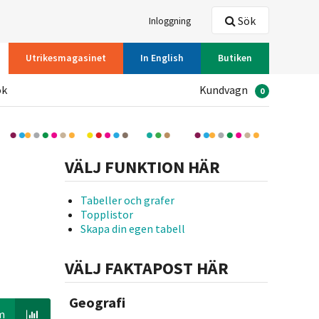
Sök
Inloggning
Utrikesmagasinet
In English
Butiken
ök
Kundvagn
0
VÄLJ FUNKTION HÄR
Tabeller och grafer
Topplistor
Skapa din egen tabell
VÄLJ FAKTAPOST HÄR
Geografi
m