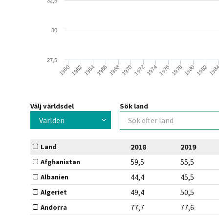
32,5
30
27,5
1962
1970
1978
1964
1972
1980
1966
1974
1982
1960
1968
1976
198
Välj världsdel
Sök land
Världen
2018
2019
Land
59,5
55,5
Afghanistan
44,4
45,5
Albanien
49,4
50,5
Algeriet
77,7
77,6
Andorra