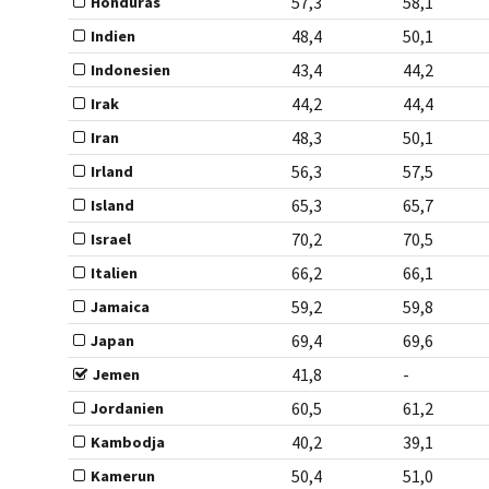
57,3
58,1
Honduras
48,4
50,1
Indien
43,4
44,2
Indonesien
44,2
44,4
Irak
48,3
50,1
Iran
56,3
57,5
Irland
65,3
65,7
Island
70,2
70,5
Israel
66,2
66,1
Italien
59,2
59,8
Jamaica
69,4
69,6
Japan
41,8
-
Jemen
60,5
61,2
Jordanien
40,2
39,1
Kambodja
50,4
51,0
Kamerun