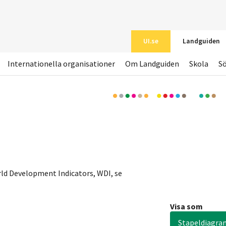
UI.se
Landguiden
Internationella organisationer
Om Landguiden
Skola
S
ld Development Indicators, WDI, se
Visa som
Stapeldiagra