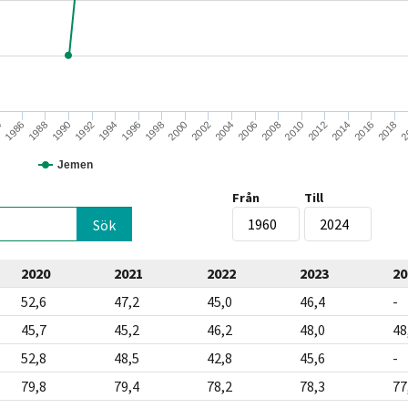
1986
1994
2002
2010
2018
1988
1996
2004
2012
2
1990
1998
2006
2014
4
1992
2000
2008
2016
Jemen
Från
Till
2020
2021
2022
2023
20
52,6
47,2
45,0
46,4
-
45,7
45,2
46,2
48,0
48
52,8
48,5
42,8
45,6
-
79,8
79,4
78,2
78,3
77