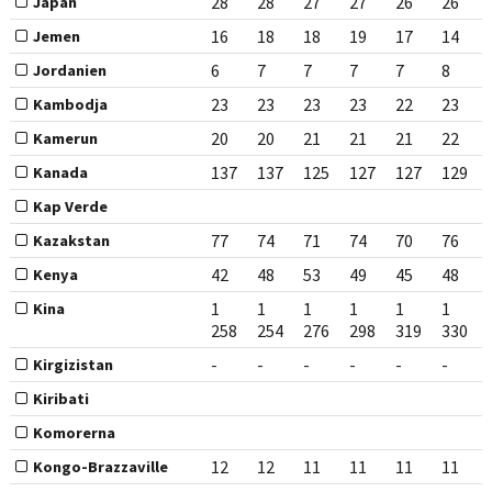
28
28
27
27
26
26
Japan
16
18
18
19
17
14
Jemen
6
7
7
7
7
8
Jordanien
23
23
23
23
22
23
Kambodja
20
20
21
21
21
22
Kamerun
137
137
125
127
127
129
Kanada
Kap Verde
77
74
71
74
70
76
Kazakstan
42
48
53
49
45
48
Kenya
1
1
1
1
1
1
Kina
258
254
276
298
319
330
-
-
-
-
-
-
Kirgizistan
Kiribati
Komorerna
12
12
11
11
11
11
Kongo-Brazzaville