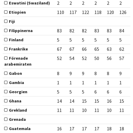
2
2
2
2
2
2
Eswatini (Swaziland)
110
117
122
118
120
126
Etiopien
Fiji
83
82
82
83
83
84
Filippinerna
5
5
5
5
5
5
Finland
67
67
66
65
63
62
Frankrike
52
54
52
50
56
57
Förenade
arabemiraten
8
9
9
8
8
9
Gabon
1
1
1
1
1
1
Gambia
5
5
5
6
6
6
Georgien
14
14
15
15
16
15
Ghana
11
11
10
11
10
11
Grekland
Grenada
16
17
17
17
18
18
Guatemala