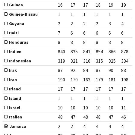
16
17
17
18
19
19
Guinea
1
1
1
1
1
1
Guinea-Bissau
2
2
2
2
3
4
Guyana
7
6
6
6
6
6
Haiti
8
8
8
8
8
8
Honduras
840
835
841
854
866
878
Indien
319
321
316
315
325
334
Indonesien
87
92
84
87
90
88
Irak
190
170
163
179
181
198
Iran
17
17
17
17
17
17
Irland
1
1
1
1
1
1
Island
10
10
10
10
10
11
Israel
48
47
48
48
47
46
Italien
2
2
4
4
4
4
Jamaica