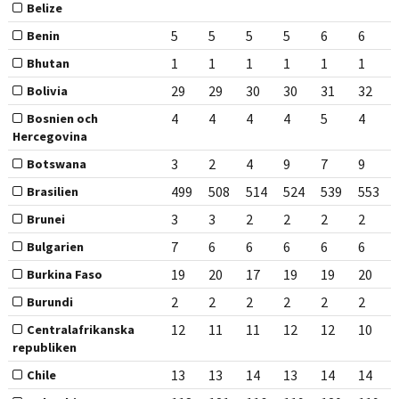
Belize
5
5
5
5
6
6
Benin
1
1
1
1
1
1
Bhutan
29
29
30
30
31
32
Bolivia
4
4
4
4
5
4
Bosnien och
Hercegovina
3
2
4
9
7
9
Botswana
499
508
514
524
539
553
Brasilien
3
3
2
2
2
2
Brunei
7
6
6
6
6
6
Bulgarien
19
20
17
19
19
20
Burkina Faso
2
2
2
2
2
2
Burundi
12
11
11
12
12
10
Centralafrikanska
republiken
13
13
14
13
14
14
Chile