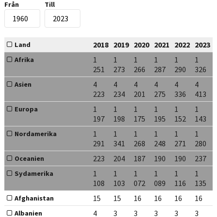
Från
Till
2018
2019
2020
2021
2022
2023
Land
1
1
1
1
1
1
Afrika
251
273
266
287
290
326
4
4
4
4
4
4
Asien
223
234
201
275
336
413
1
1
1
1
1
1
Europa
197
198
175
195
152
143
1
1
1
1
1
1
Nordamerika
291
341
268
248
271
280
223
204
187
190
190
237
Oceanien
1
1
1
1
1
1
Sydamerika
108
103
072
089
116
135
15
15
16
16
16
16
Afghanistan
4
3
3
3
3
3
Albanien