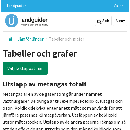
Hoppa
Landguiden
Välj
till
huvudinnehållet
Sök
Meny
Jämför länder
Tabeller och grafer
Tabeller och grafer
Välj faktapost här
Utsläpp av metangas totalt
Metangas är en av de gaser som går under namnet
växthusgaser. De övriga är till exempel koldioxid, lustgas och
ozon. Koldioxidekvivalenter är ett mått som används för att
jämföra gasernas klimatpåverkan. Utsläppen av koldioxid
utgör måttstocken. Utsläpp av de andra gaserna räknas om så
att den effekt de ger uttrycks som den mängd koldioxid som