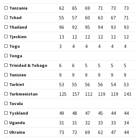
62
65
69
71
73
73
Tanzania
55
57
60
63
67
71
Tchad
96
92
95
94
93
93
Thailand
13
12
12
12
12
12
Tjeckien
3
4
4
4
4
4
Togo
Tonga
6
6
5
5
5
5
Trinidad & Tobago
9
9
9
9
9
9
Tunisien
53
55
56
56
54
53
Turkiet
125
157
112
119
119
143
Turkmenistan
Tuvalu
49
48
47
45
44
44
Tyskland
31
31
32
33
33
34
Uganda
73
72
69
62
47
44
Ukraina