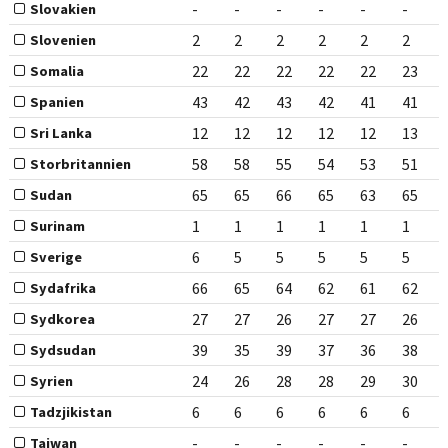
-
-
-
-
-
-
Slovakien
2
2
2
2
2
2
Slovenien
22
22
22
22
22
23
Somalia
43
42
43
42
41
41
Spanien
12
12
12
12
12
13
Sri Lanka
58
58
55
54
53
51
Storbritannien
65
65
66
65
63
65
Sudan
1
1
1
1
1
1
Surinam
6
5
5
5
5
5
Sverige
66
65
64
62
61
62
Sydafrika
27
27
26
27
27
26
Sydkorea
39
35
39
37
36
38
Sydsudan
24
26
28
28
29
30
Syrien
6
6
6
6
6
6
Tadzjikistan
-
-
-
-
-
-
Taiwan