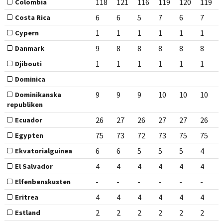
118
121
116
119
120
119
Colombia
6
6
5
7
6
7
Costa Rica
1
1
1
1
1
1
Cypern
9
8
8
8
8
8
Danmark
1
1
1
1
1
1
Djibouti
Dominica
9
9
9
10
10
10
Dominikanska
republiken
26
27
26
27
27
26
Ecuador
75
73
72
73
75
75
Egypten
6
6
5
5
5
4
Ekvatorialguinea
4
4
4
4
4
4
El Salvador
-
-
-
-
-
-
Elfenbenskusten
4
4
4
4
4
4
Eritrea
2
2
2
2
2
2
Estland