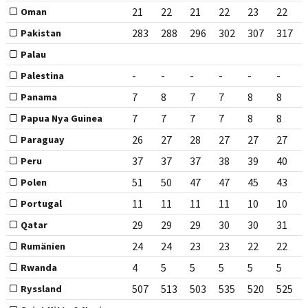
21
22
21
22
23
22
Oman
283
288
296
302
307
317
Pakistan
Palau
-
-
-
-
-
-
Palestina
7
8
7
7
8
8
Panama
7
7
7
7
8
8
Papua Nya Guinea
26
27
28
27
27
27
Paraguay
37
37
37
38
39
40
Peru
51
50
47
47
45
43
Polen
11
11
11
11
10
10
Portugal
29
29
29
30
30
31
Qatar
24
24
23
23
22
22
Rumänien
4
5
5
5
5
5
Rwanda
507
513
503
535
520
525
Ryssland