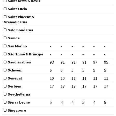
Saint Kitts & Nevis
Saint Lucia
Saint Vincent &
Grenadinerna
Salomonöarna
Samoa
-
-
-
-
-
-
San Marino
-
-
-
-
-
-
São Tomé & Príncipe
93
91
91
91
97
95
Saudiarabien
6
6
5
5
5
5
Schweiz
10
10
11
11
11
11
Senegal
17
17
17
17
17
17
Serbien
Seychellerna
5
4
4
5
4
5
Sierra Leone
Singapore