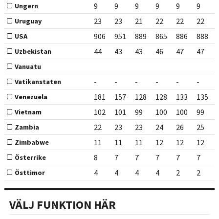
9
9
9
9
9
9
Ungern
23
23
21
22
22
22
Uruguay
906
951
889
865
886
888
USA
44
43
43
46
47
47
Uzbekistan
Vanuatu
-
-
-
-
-
-
Vatikanstaten
181
157
128
128
133
135
Venezuela
102
101
99
100
100
99
Vietnam
22
23
23
24
26
25
Zambia
11
11
11
12
12
12
Zimbabwe
8
7
7
7
7
7
Österrike
4
4
4
4
2
2
Östtimor
VÄLJ FUNKTION HÄR