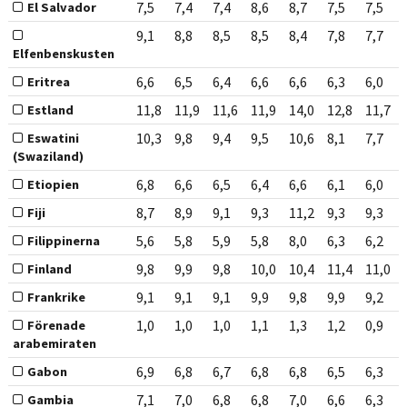
7,5
7,4
7,4
8,6
8,7
7,5
7,5
El Salvador
9,1
8,8
8,5
8,5
8,4
7,8
7,7
Elfenbenskusten
6,6
6,5
6,4
6,6
6,6
6,3
6,0
Eritrea
11,8
11,9
11,6
11,9
14,0
12,8
11,7
Estland
10,3
9,8
9,4
9,5
10,6
8,1
7,7
Eswatini
(Swaziland)
6,8
6,6
6,5
6,4
6,6
6,1
6,0
Etiopien
8,7
8,9
9,1
9,3
11,2
9,3
9,3
Fiji
5,6
5,8
5,9
5,8
8,0
6,3
6,2
Filippinerna
9,8
9,9
9,8
10,0
10,4
11,4
11,0
Finland
9,1
9,1
9,1
9,9
9,8
9,9
9,2
Frankrike
1,0
1,0
1,0
1,1
1,3
1,2
0,9
Förenade
arabemiraten
6,9
6,8
6,7
6,8
6,8
6,5
6,3
Gabon
7,1
7,0
6,8
6,8
7,0
6,6
6,3
Gambia