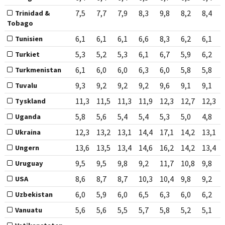
7,5
7,7
7,9
8,3
9,8
8,2
8,4
Trinidad &
Tobago
6,1
6,1
6,1
6,6
8,3
6,2
6,1
Tunisien
5,3
5,2
5,3
6,1
6,7
5,9
6,2
Turkiet
6,1
6,0
6,0
6,3
6,0
5,8
5,8
Turkmenistan
9,3
9,2
9,2
9,2
9,6
9,1
9,1
Tuvalu
11,3
11,5
11,3
11,9
12,3
12,7
12,3
Tyskland
5,8
5,6
5,4
5,4
5,3
5,0
4,8
Uganda
12,3
13,2
13,1
14,4
17,1
14,2
13,1
Ukraina
13,6
13,5
13,4
14,6
16,2
14,2
13,4
Ungern
9,5
9,5
9,8
9,2
11,7
10,8
9,8
Uruguay
8,6
8,7
8,7
10,3
10,4
9,8
9,2
USA
6,0
5,9
6,0
6,5
6,3
6,0
6,2
Uzbekistan
5,6
5,6
5,5
5,7
5,8
5,2
5,1
Vanuatu