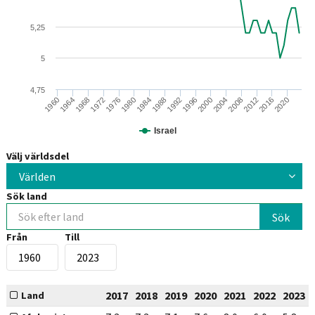
5,25
5
4,75
1968
1980
1992
2004
2016
1960
1972
1984
1996
2008
2020
1964
1976
1988
2000
2012
Israel
Välj världsdel
Världen
Sök land
Från
Till
2017
2018
2019
2020
2021
2022
2023
Land