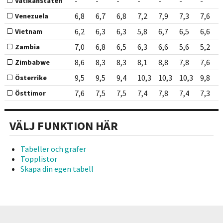
-
-
-
-
-
-
-
Vatikanstaten
6,8
6,7
6,8
7,2
7,9
7,3
7,6
Venezuela
6,2
6,3
6,3
5,8
6,7
6,5
6,6
Vietnam
7,0
6,8
6,5
6,3
6,6
5,6
5,2
Zambia
8,6
8,3
8,3
8,1
8,8
7,8
7,6
Zimbabwe
9,5
9,5
9,4
10,3
10,3
10,3
9,8
Österrike
7,6
7,5
7,5
7,4
7,8
7,4
7,3
Östtimor
VÄLJ FUNKTION HÄR
Tabeller och grafer
Topplistor
Skapa din egen tabell