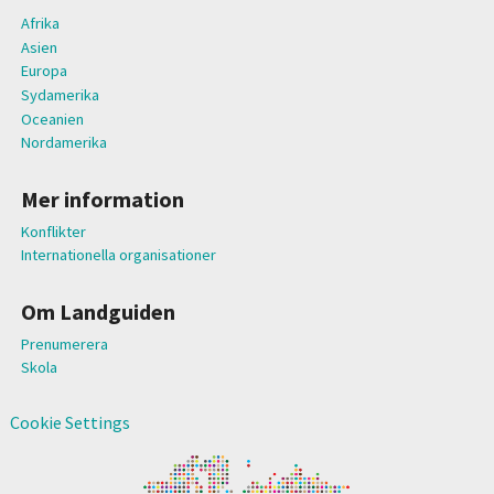
Afrika
Asien
Europa
Sydamerika
Oceanien
Nordamerika
Mer information
Konflikter
Internationella organisationer
Om Landguiden
Prenumerera
Skola
Cookie Settings