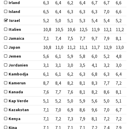
6,3
6,4
6,2
6,4
6,7
6,7
6,6
Irland
6,5
6,4
6,3
6,3
6,3
7,0
6,6
Island
5,2
5,0
5,1
5,3
5,4
5,4
5,2
Israel
10,8
10,5
10,6
12,5
11,9
12,1
11,2
Italien
7,1
7,4
7,5
7,7
9,7
7,9
8,1
Jamaica
10,8
11,0
11,2
11,1
11,7
12,9
13,0
Japan
5,6
6,1
5,9
5,8
6,0
5,2
4,8
Jemen
3,1
3,1
3,0
3,5
4,1
3,2
3,0
Jordanien
6,1
6,1
6,2
6,3
6,8
6,3
6,4
Kambodja
8,7
8,4
8,2
8,1
8,3
7,7
7,2
Kamerun
7,6
7,7
7,6
8,1
8,2
8,6
8,1
Kanada
5,1
5,2
5,0
5,9
5,6
5,0
5,1
Kap Verde
7,1
7,0
6,9
8,6
9,6
7,0
6,7
Kazakstan
7,1
7,2
7,3
7,9
8,1
7,2
7,2
Kenya
7,1
7,1
7,1
7,1
7,2
7,4
7,9
Kina