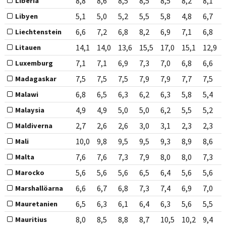
8,8
8,6
8,5
8,5
8,5
8,2
8,1
Liberia
5,1
5,0
5,2
5,5
5,8
4,8
6,7
Libyen
6,6
7,2
6,8
8,2
6,9
7,1
6,8
Liechtenstein
14,1
14,0
13,6
15,5
17,0
15,1
12,9
Litauen
7,1
7,1
6,9
7,3
7,0
6,8
6,6
Luxemburg
7,5
7,5
7,5
7,9
7,9
7,7
7,5
Madagaskar
6,8
6,5
6,3
6,2
6,3
5,8
5,4
Malawi
4,9
4,9
5,0
5,0
6,2
5,5
5,2
Malaysia
2,7
2,6
2,6
3,0
3,1
2,3
2,3
Maldiverna
10,0
9,8
9,5
9,5
9,3
8,9
8,6
Mali
7,6
7,6
7,3
7,9
8,0
8,0
7,3
Malta
5,6
5,6
5,6
6,5
6,4
5,6
5,6
Marocko
6,6
6,7
6,8
7,3
7,4
6,9
7,0
Marshallöarna
6,5
6,3
6,1
6,4
6,3
5,6
5,5
Mauretanien
8,0
8,5
8,8
8,7
10,5
10,2
9,4
Mauritius