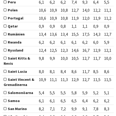
6,1
6,2
6,2
7,4
9,3
6,4
5,5
Peru
10,6
10,9
10,8
12,7
14,0
12,2
11,1
Polen
10,6
10,9
10,8
11,9
12,0
11,9
11,2
Portugal
0,9
0,9
0,8
1,1
1,1
0,9
0,9
Qatar
13,4
13,6
13,4
15,5
17,5
14,3
12,7
Rumänien
6,2
6,2
6,1
6,1
6,2
6,0
5,9
Rwanda
12,4
12,5
12,3
14,6
16,7
12,9
12,1
Ryssland
9,8
9,9
10,0
10,5
12,7
11,7
10,0
Saint Kitts &
Nevis
8,0
8,1
8,4
8,6
11,7
8,5
8,6
Saint Lucia
10,9
11,1
11,3
12,9
12,7
11,5
11,5
Saint Vincent &
Grenadinerna
5,4
5,5
5,5
5,8
5,9
5,2
5,1
Salomonöarna
6,1
6,1
6,5
6,5
6,4
6,2
6,2
Samoa
8,2
7,1
7,2
9,9
9,1
7,8
8,3
San Marino