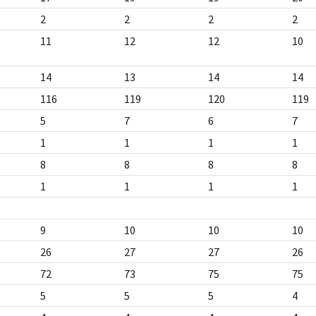
2
2
2
2
11
12
12
10
14
13
14
14
116
119
120
119
5
7
6
7
1
1
1
1
8
8
8
8
1
1
1
1
9
10
10
10
26
27
27
26
72
73
75
75
5
5
5
4