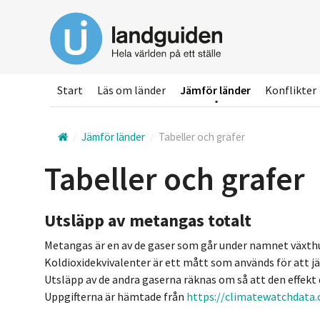
Hoppa
till
huvudinnehållet
Start
Läs om länder
Jämför länder
Konflikter
Jämför länder
Tabeller och grafer
Tabeller och grafer
Utsläpp av metangas totalt
Metangas är en av de gaser som går under namnet växthus
Koldioxidekvivalenter är ett mått som används för att 
Utsläpp av de andra gaserna räknas om så att den effek
Uppgifterna är hämtade från
https://climatewatchdata.