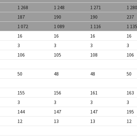
1 268
1 248
1 271
1 28
187
190
190
237
1 072
1 089
1 116
1 13
16
16
16
16
3
3
3
3
106
105
108
106
50
48
48
50
155
156
161
163
3
3
3
3
144
147
147
195
12
13
13
12