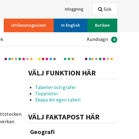
Sök
Inloggning
Utrikesmagasinet
In English
Butiken
ök
Kundvagn
0
VÄLJ FUNKTION HÄR
Tabeller och grafer
Topplistor
Skapa din egen tabell
åttstocken.
VÄLJ FAKTAPOST HÄR
verkan.
Geografi