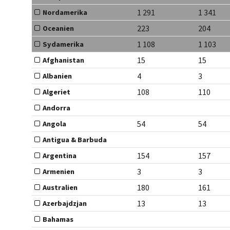
1 291
1 341
Nordamerika
223
204
Oceanien
1 108
1 103
Sydamerika
15
15
Afghanistan
4
3
Albanien
108
110
Algeriet
Andorra
54
54
Angola
Antigua & Barbuda
154
157
Argentina
3
3
Armenien
180
161
Australien
13
13
Azerbajdzjan
Bahamas