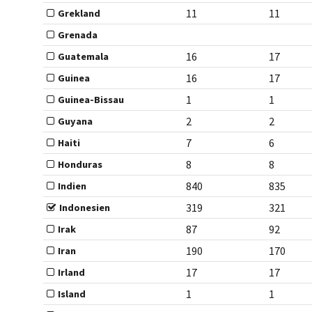
11
11
Grekland
Grenada
16
17
Guatemala
16
17
Guinea
1
1
Guinea-Bissau
2
2
Guyana
7
6
Haiti
8
8
Honduras
840
835
Indien
319
321
Indonesien
87
92
Irak
190
170
Iran
17
17
Irland
1
1
Island