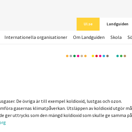
UI.se
Landguiden
Internationella organisationer
Om Landguiden
Skola
S
gaser. De övriga är till exempel koldioxid, lustgas och ozon.
jämföra gasernas klimatpåverkan. Utsläppen av koldioxid utgör m
t de ger uttrycks som den mängd koldioxid som skulle ge samma på
org