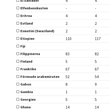
4
4
El Salvador
-
-
Elfenbenskusten
4
4
Eritrea
2
2
Estland
2
2
Eswatini (Swaziland)
110
117
Etiopien
Fiji
83
82
Filippinerna
5
5
Finland
67
67
Frankrike
52
54
Förenade arabemiraten
8
9
Gabon
1
1
Gambia
5
5
Georgien
14
14
Ghana