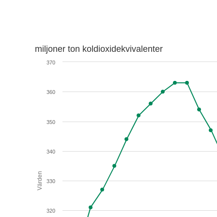
miljoner ton koldioxidekvivalenter
370
360
350
340
Värden
330
320