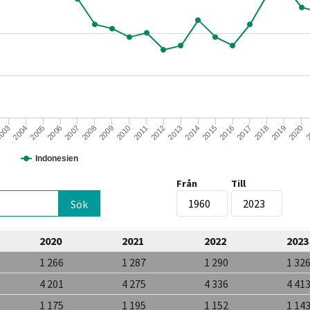
2014
2017
2020
003
2006
2009
2012
2015
2018
2
2004
2007
2010
2013
2016
2019
2005
2008
2011
Indonesien
Från
Till
2020
2021
2022
2023
1 266
1 287
1 290
1 32
4 201
4 275
4 336
4 41
1 175
1 195
1 152
1 14