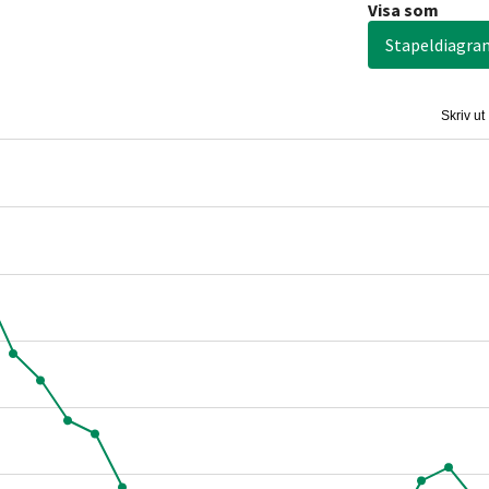
Visa som
Stapeldiagra
Skriv ut