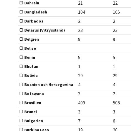
21
22
Bahrain
104
105
Bangladesh
2
2
Barbados
23
23
Belarus (Vitryssland)
9
9
Belgien
Belize
5
5
Benin
1
1
Bhutan
29
29
Bolivia
4
4
Bosnien och Hercegovina
3
2
Botswana
499
508
Brasilien
3
3
Brunei
7
6
Bulgarien
19
20
Burkina Faso