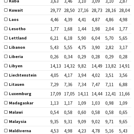
3,63
3,46
3,10
3,09
3,10
2,87
Kuba
29,77
28,50
27,16
28,73
28,16
28,04
Kuwait
4,46
4,39
4,41
4,87
4,86
4,98
Laos
1,77
1,68
1,44
1,98
2,04
1,77
Lesotho
6,21
6,18
5,90
6,04
5,70
5,65
Lettland
5,43
5,55
4,75
3,90
2,82
3,17
Libanon
0,26
0,34
0,29
0,28
0,29
0,28
Liberia
14,13
14,32
9,82
14,49
13,82
14,91
Libyen
4,05
4,17
3,94
4,02
3,51
3,56
Liechtenstein
7,29
7,36
7,34
7,47
7,11
6,88
Litauen
17,09
17,05
14,11
14,44
12,41
11,66
Luxemburg
1,13
1,17
1,09
1,03
0,98
1,09
Madagaskar
0,54
0,58
0,60
0,58
0,58
0,65
Malawi
9,35
9,31
9,09
9,02
9,71
9,65
Malaysia
4,53
4,98
4,23
4,78
5,16
5,43
Maldiverna