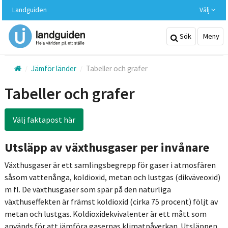
Hoppa
Landguiden
Välj
till
huvudinnehållet
Sök
Meny
Jämför länder
Tabeller och grafer
Tabeller och grafer
Välj faktapost här
Utsläpp av växthusgaser per invånare
Växthusgaser är ett samlingsbegrepp för gaser i atmosfären
såsom vattenånga, koldioxid, metan och lustgas (dikväveoxid)
m fl. De växthusgaser som spär på den naturliga
växthuseffekten är främst koldioxid (cirka 75 procent) följt av
metan och lustgas. Koldioxidekvivalenter är ett mått som
används för att jämföra gasernas klimatpåverkan. Utsläppen