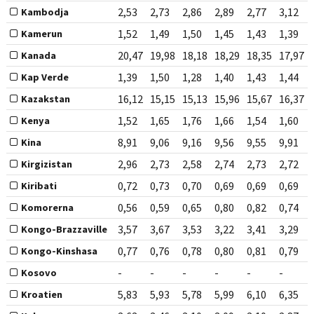
2,53
2,73
2,86
2,89
2,77
3,12
Kambodja
1,52
1,49
1,50
1,45
1,43
1,39
Kamerun
20,47
19,98
18,18
18,29
18,35
17,97
Kanada
1,39
1,50
1,28
1,40
1,43
1,44
Kap Verde
16,12
15,15
15,13
15,96
15,67
16,37
Kazakstan
1,52
1,65
1,76
1,66
1,54
1,60
Kenya
8,91
9,06
9,16
9,56
9,55
9,91
Kina
2,96
2,73
2,58
2,74
2,73
2,72
Kirgizistan
0,72
0,73
0,70
0,69
0,69
0,69
Kiribati
0,56
0,59
0,65
0,80
0,82
0,74
Komorerna
3,57
3,67
3,53
3,22
3,41
3,29
Kongo-Brazzaville
0,77
0,76
0,78
0,80
0,81
0,79
Kongo-Kinshasa
-
-
-
-
-
-
Kosovo
5,83
5,93
5,78
5,99
6,10
6,35
Kroatien