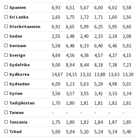
6,93
6,51
5,67
6,00
6,02
5,58
Spanien
1,65
1,75
1,72
1,71
1,60
1,56
Sri Lanka
6,91
6,65
5,99
6,25
5,95
5,60
Storbritannien
2,55
2,48
2,40
2,33
2,18
2,08
Sudan
5,58
6,48
6,33
6,40
6,46
5,92
Surinam
4,69
4,56
4,38
4,57
4,27
4,15
Sverige
9,00
8,94
8,44
8,18
7,38
7,23
Sydafrika
14,67
14,15
13,32
13,88
13,63
13,30
Sydkorea
6,09
5,13
5,63
5,29
4,98
5,01
Sydsudan
3,56
3,57
3,55
3,41
3,33
3,34
Syrien
1,70
1,80
1,81
1,81
1,82
1,81
Tadzjikistan
-
-
-
-
-
-
Taiwan
1,75
1,80
1,82
1,84
1,87
1,85
Tanzania
5,00
5,04
5,20
5,24
5,34
5,40
Tchad