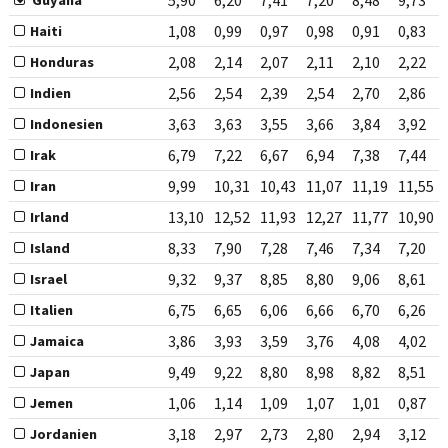
5,90
6,20
7,41
7,20
8,48
9,73
Guyana
1,08
0,99
0,97
0,98
0,91
0,83
Haiti
2,08
2,14
2,07
2,11
2,10
2,22
Honduras
2,56
2,54
2,39
2,54
2,70
2,86
Indien
3,63
3,63
3,55
3,66
3,84
3,92
Indonesien
6,79
7,22
6,67
6,94
7,38
7,44
Irak
9,99
10,31
10,43
11,07
11,19
11,55
Iran
13,10
12,52
11,93
12,27
11,77
10,90
Irland
8,33
7,90
7,28
7,46
7,34
7,20
Island
9,32
9,37
8,85
8,80
9,06
8,61
Israel
6,75
6,65
6,06
6,66
6,70
6,26
Italien
3,86
3,93
3,59
3,76
4,08
4,02
Jamaica
9,49
9,22
8,80
8,98
8,82
8,51
Japan
1,06
1,14
1,09
1,07
1,01
0,87
Jemen
3,18
2,97
2,73
2,80
2,94
3,12
Jordanien