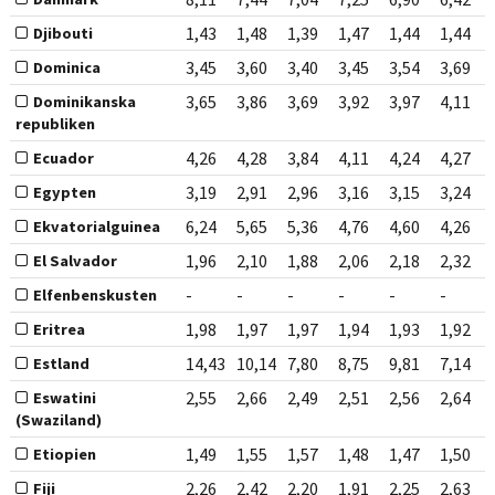
1,43
1,48
1,39
1,47
1,44
1,44
Djibouti
3,45
3,60
3,40
3,45
3,54
3,69
Dominica
3,65
3,86
3,69
3,92
3,97
4,11
Dominikanska
republiken
4,26
4,28
3,84
4,11
4,24
4,27
Ecuador
3,19
2,91
2,96
3,16
3,15
3,24
Egypten
6,24
5,65
5,36
4,76
4,60
4,26
Ekvatorialguinea
1,96
2,10
1,88
2,06
2,18
2,32
El Salvador
-
-
-
-
-
-
Elfenbenskusten
1,98
1,97
1,97
1,94
1,93
1,92
Eritrea
14,43
10,14
7,80
8,75
9,81
7,14
Estland
2,55
2,66
2,49
2,51
2,56
2,64
Eswatini
(Swaziland)
1,49
1,55
1,57
1,48
1,47
1,50
Etiopien
2,26
2,42
2,20
1,91
2,25
2,63
Fiji