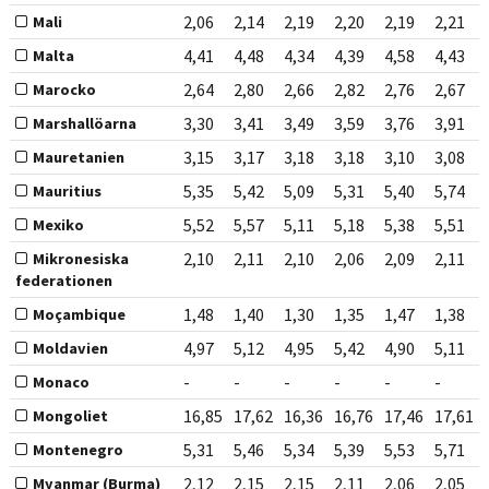
2,06
2,14
2,19
2,20
2,19
2,21
Mali
4,41
4,48
4,34
4,39
4,58
4,43
Malta
2,64
2,80
2,66
2,82
2,76
2,67
Marocko
3,30
3,41
3,49
3,59
3,76
3,91
Marshallöarna
3,15
3,17
3,18
3,18
3,10
3,08
Mauretanien
5,35
5,42
5,09
5,31
5,40
5,74
Mauritius
5,52
5,57
5,11
5,18
5,38
5,51
Mexiko
2,10
2,11
2,10
2,06
2,09
2,11
Mikronesiska
federationen
1,48
1,40
1,30
1,35
1,47
1,38
Moçambique
4,97
5,12
4,95
5,42
4,90
5,11
Moldavien
-
-
-
-
-
-
Monaco
16,85
17,62
16,36
16,76
17,46
17,61
Mongoliet
5,31
5,46
5,34
5,39
5,53
5,71
Montenegro
2,12
2,15
2,15
2,11
2,06
2,05
Myanmar (Burma)