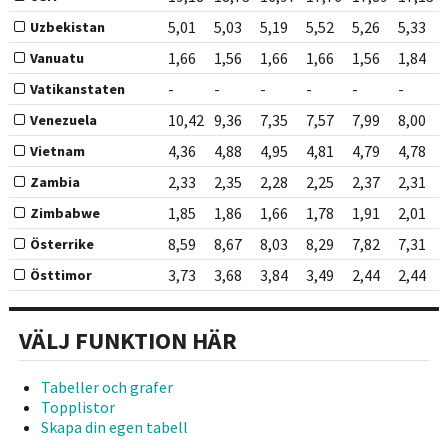
5,01
5,03
5,19
5,52
5,26
5,33
Uzbekistan
1,66
1,56
1,66
1,66
1,56
1,84
Vanuatu
-
-
-
-
-
-
Vatikanstaten
10,42
9,36
7,35
7,57
7,99
8,00
Venezuela
4,36
4,88
4,95
4,81
4,79
4,78
Vietnam
2,33
2,35
2,28
2,25
2,37
2,31
Zambia
1,85
1,86
1,66
1,78
1,91
2,01
Zimbabwe
8,59
8,67
8,03
8,29
7,82
7,31
Österrike
3,73
3,68
3,84
3,49
2,44
2,44
Östtimor
VÄLJ FUNKTION HÄR
Tabeller och grafer
Topplistor
Skapa din egen tabell