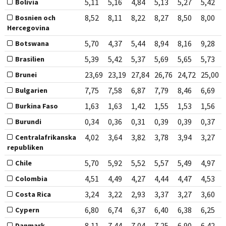
5,11
5,16
4,84
5,13
5,27
5,42
Bolivia
8,52
8,11
8,22
8,27
8,50
8,00
Bosnien och
Hercegovina
5,70
4,37
5,44
8,94
8,16
9,28
Botswana
5,39
5,42
5,37
5,69
5,65
5,73
Brasilien
23,69
23,19
27,84
26,76
24,72
25,00
Brunei
7,75
7,58
6,87
7,79
8,46
6,69
Bulgarien
1,63
1,63
1,42
1,55
1,53
1,56
Burkina Faso
0,34
0,36
0,31
0,39
0,39
0,37
Burundi
4,02
3,64
3,82
3,78
3,94
3,27
Centralafrikanska
republiken
5,70
5,92
5,52
5,57
5,49
4,97
Chile
4,51
4,49
4,27
4,44
4,47
4,53
Colombia
3,24
3,22
2,93
3,37
3,27
3,60
Costa Rica
6,80
6,74
6,37
6,40
6,38
6,25
Cypern
8,11
7,44
7,04
7,25
6,90
6,42
Danmark