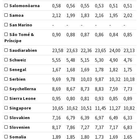
0,58
0,56
0,55
0,53
0,51
0,51
Salomonöarna
2,12
1,99
1,83
2,16
1,95
2,02
Samoa
-
-
-
-
-
-
San Marino
0,90
0,88
0,87
0,86
0,84
0,85
São Tomé &
Príncipe
23,58
23,63
22,36
23,65
24,00
23,13
Saudiarabien
5,55
5,48
5,15
5,30
4,90
4,76
Schweiz
1,67
1,68
1,69
1,78
1,82
1,75
Senegal
9,69
9,78
10,03
9,87
10,32
10,18
Serbien
8,69
8,67
8,73
8,83
7,59
7,73
Seychellerna
0,95
0,80
0,81
0,93
0,85
0,89
Sierra Leone
10,65
10,62
10,51
11,45
11,27
10,82
Singapore
7,16
6,79
6,39
6,97
6,49
6,33
Slovakien
8,17
7,86
7,27
7,37
7,17
6,83
Slovenien
1,89
1,85
1,80
1,73
1,69
1,65
Somalia