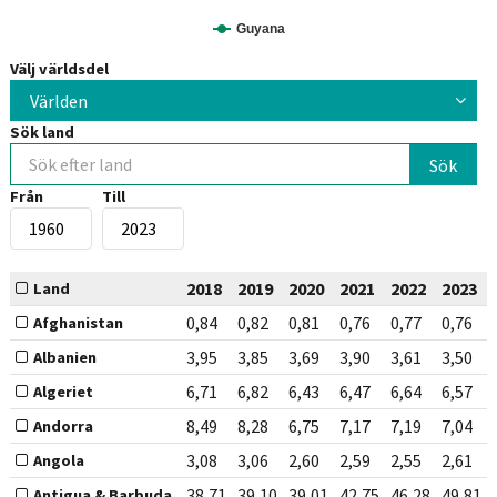
Guyana
Välj världsdel
Världen
Sök land
Från
Till
2018
2019
2020
2021
2022
2023
Land
0,84
0,82
0,81
0,76
0,77
0,76
Afghanistan
3,95
3,85
3,69
3,90
3,61
3,50
Albanien
6,71
6,82
6,43
6,47
6,64
6,57
Algeriet
8,49
8,28
6,75
7,17
7,19
7,04
Andorra
3,08
3,06
2,60
2,59
2,55
2,61
Angola
38,71
39,10
39,01
42,75
46,28
49,81
Antigua & Barbuda