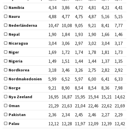
4,34
3,86
4,72
4,81
4,21
4,41
Namibia
4,88
4,77
4,75
4,87
5,16
5,15
Nauru
10,47
10,08
9,05
9,21
8,41
7,77
Nederländerna
1,90
1,84
1,93
1,90
1,66
1,46
Nepal
3,04
3,06
2,97
3,02
3,04
3,17
Nicaragua
1,69
1,72
1,74
1,78
1,81
1,73
Niger
1,49
1,51
1,44
1,44
1,37
1,35
Nigeria
3,18
3,46
3,26
2,75
2,82
2,92
Nordkorea
5,99
6,52
5,97
6,00
6,41
6,33
Nordmakedonien
9,21
8,90
8,54
8,54
8,36
7,98
Norge
16,95
16,87
15,95
15,94
15,21
14,62
Nya Zeeland
21,29
21,63
21,04
22,46
22,62
21,69
Oman
2,36
2,34
2,45
2,46
2,27
2,29
Pakistan
12,12
12,28
11,97
12,09
12,39
12,42
Palau