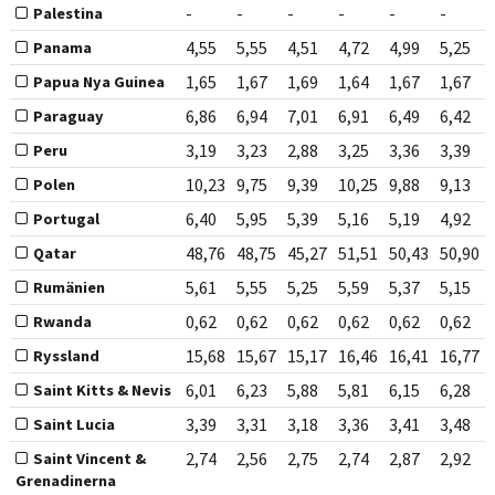
-
-
-
-
-
-
Palestina
4,55
5,55
4,51
4,72
4,99
5,25
Panama
1,65
1,67
1,69
1,64
1,67
1,67
Papua Nya Guinea
6,86
6,94
7,01
6,91
6,49
6,42
Paraguay
3,19
3,23
2,88
3,25
3,36
3,39
Peru
10,23
9,75
9,39
10,25
9,88
9,13
Polen
6,40
5,95
5,39
5,16
5,19
4,92
Portugal
48,76
48,75
45,27
51,51
50,43
50,90
Qatar
5,61
5,55
5,25
5,59
5,37
5,15
Rumänien
0,62
0,62
0,62
0,62
0,62
0,62
Rwanda
15,68
15,67
15,17
16,46
16,41
16,77
Ryssland
6,01
6,23
5,88
5,81
6,15
6,28
Saint Kitts & Nevis
3,39
3,31
3,18
3,36
3,41
3,48
Saint Lucia
2,74
2,56
2,75
2,74
2,87
2,92
Saint Vincent &
Grenadinerna