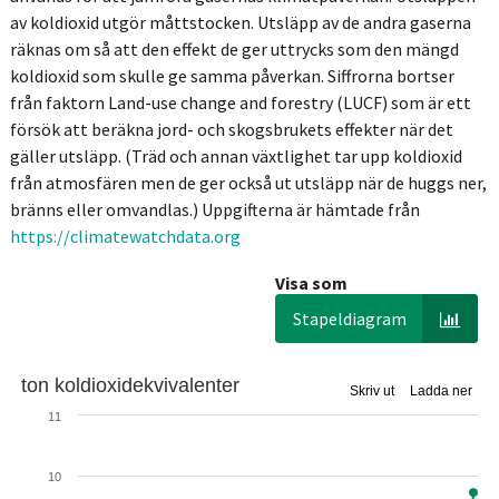
av koldioxid utgör måttstocken. Utsläpp av de andra gaserna
räknas om så att den effekt de ger uttrycks som den mängd
koldioxid som skulle ge samma påverkan. Siffrorna bortser
från faktorn Land-use change and forestry (LUCF) som är ett
försök att beräkna jord- och skogsbrukets effekter när det
gäller utsläpp. (Träd och annan växtlighet tar upp koldioxid
från atmosfären men de ger också ut utsläpp när de huggs ner,
bränns eller omvandlas.) Uppgifterna är hämtade från
https://climatewatchdata.org
Visa som
Stapeldiagram
ton koldioxidekvivalenter
Skriv ut
Ladda ner
11
10