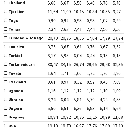
5,60
5,67
5,58
5,48
5,76
5,70
Thailand
11,64
11,09
10,15
10,84
10,55
9,27
Tjeckien
0,90
0,92
0,98
0,98
1,02
0,99
Togo
2,34
2,63
2,41
2,44
2,50
2,56
Tonga
20,70
20,36
18,55
17,04
17,79
17,74
Trinidad & Tobago
3,75
3,67
3,61
3,76
3,67
3,52
Tunisien
6,17
5,95
6,04
6,44
6,15
6,15
Turkiet
30,47
34,15
26,74
29,65
29,48
32,35
Turkmenistan
1,64
1,71
1,66
1,72
1,76
1,80
Tuvalu
9,61
8,97
8,32
8,57
8,45
7,69
Tyskland
1,16
1,12
1,12
1,12
1,10
1,09
Uganda
6,24
6,04
5,81
5,70
4,23
4,55
Ukraina
6,50
6,51
6,36
6,53
6,14
5,64
Ungern
10,84
10,92
10,35
11,25
10,99
11,08
Uruguay
19,18
18,73
16,97
17,76
17,89
17,13
USA