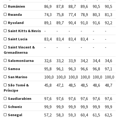
86,9
87,8
88,7
89,6
90,5
90,5
Rumänien
74,3
75,8
77,4
78,9
80,3
81,3
Rwanda
89,1
89,7
90,4
91,0
91,6
92,2
Ryssland
-
-
-
-
-
-
Saint Kitts & Nevis
83,4
83,4
83,4
83,4
-
-
Saint Lucia
-
-
-
-
-
-
Saint Vincent &
Grenadinerna
32,6
33,2
33,9
34,2
34,4
34,6
Salomonöarna
95,8
96,1
96,3
96,6
96,8
97,1
Samoa
100,0
100,0
100,0
100,0
100,0
100,0
San Marino
45,8
47,1
48,5
48,5
48,6
48,7
São Tomé &
Príncipe
97,6
97,6
97,6
97,6
97,6
97,6
Saudiarabien
99,9
99,9
99,9
99,9
99,9
99,9
Schweiz
57,2
58,3
59,3
60,4
61,5
62,5
Senegal