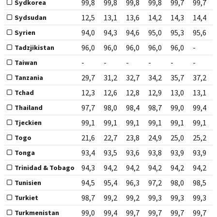
99,8
99,8
99,8
99,8
99,7
99,7
Sydkorea
12,5
13,1
13,6
14,2
14,3
14,4
Sydsudan
94,0
94,3
94,6
95,0
95,3
95,6
Syrien
96,0
96,0
96,0
96,0
96,0
-
Tadzjikistan
-
-
-
-
-
-
Taiwan
29,7
31,2
32,7
34,2
35,7
37,2
Tanzania
12,3
12,6
12,8
12,9
13,0
13,1
Tchad
97,7
98,0
98,4
98,7
99,0
99,4
Thailand
99,1
99,1
99,1
99,1
99,1
99,1
Tjeckien
21,6
22,7
23,8
24,9
25,0
25,2
Togo
93,4
93,5
93,6
93,8
93,9
93,9
Tonga
94,3
94,2
94,2
94,2
94,2
94,2
Trinidad & Tobago
94,5
95,4
96,3
97,2
98,0
98,5
Tunisien
98,7
99,2
99,2
99,3
99,3
99,3
Turkiet
99,0
99,4
99,7
99,7
99,7
99,7
Turkmenistan