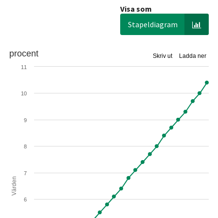
Visa som
Stapeldiagram
procent
Skriv ut
Ladda ner
11
10
9
8
7
Värden
6