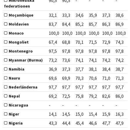
90,5
90,5
-
-
-
-
Mikronesiska
federationen
32,1
33,3
34,6
35,9
37,3
38,6
Moçambique
83,7
84,4
85,2
85,7
86,3
86,9
Moldavien
100,0
100,0
100,0
100,0
100,0
100,0
Monaco
67,4
68,8
70,1
71,5
72,9
74,3
Mongoliet
97,5
97,8
97,8
97,8
97,8
97,8
Montenegro
73,2
73,6
74,1
74,1
74,2
74,2
Myanmar (Burma)
36,9
37,3
37,7
38,1
38,4
38,7
Namibia
69,6
69,9
70,3
70,6
71,0
71,3
Nauru
97,7
97,7
97,7
97,7
97,7
97,7
Nederländerna
69,2
72,5
75,8
79,2
82,6
86,0
Nepal
-
-
-
-
-
-
Nicaragua
14,1
14,5
15,0
15,4
15,9
16,3
Niger
43,3
44,4
45,4
46,6
47,7
47,9
Nigeria