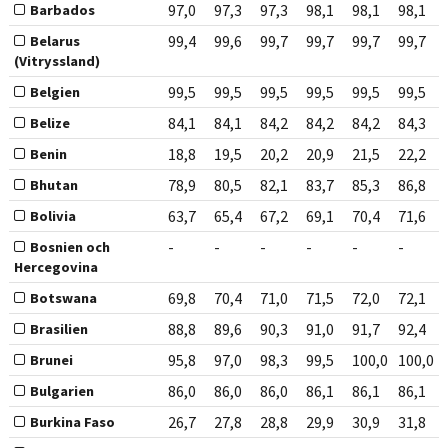
97,0
97,3
97,3
98,1
98,1
98,1
Barbados
99,4
99,6
99,7
99,7
99,7
99,7
Belarus
(Vitryssland)
99,5
99,5
99,5
99,5
99,5
99,5
Belgien
84,1
84,1
84,2
84,2
84,2
84,3
Belize
18,8
19,5
20,2
20,9
21,5
22,2
Benin
78,9
80,5
82,1
83,7
85,3
86,8
Bhutan
63,7
65,4
67,2
69,1
70,4
71,6
Bolivia
-
-
-
-
-
-
Bosnien och
Hercegovina
69,8
70,4
71,0
71,5
72,0
72,1
Botswana
88,8
89,6
90,3
91,0
91,7
92,4
Brasilien
95,8
97,0
98,3
99,5
100,0
100,0
Brunei
86,0
86,0
86,0
86,1
86,1
86,1
Bulgarien
26,7
27,8
28,8
29,9
30,9
31,8
Burkina Faso