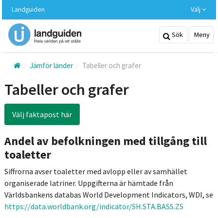
Hoppa
Landguiden
Välj
till
huvudinnehållet
Sök
Meny
Jämför länder
Tabeller och grafer
Tabeller och grafer
Välj faktapost här
Andel av befolkningen med tillgång till
toaletter
Siffrorna avser toaletter med avlopp eller av samhället
organiserade latriner. Uppgifterna är hämtade från
Världsbankens databas World Development Indicators, WDI, se
https://data.worldbank.org/indicator/SH.STA.BASS.ZS