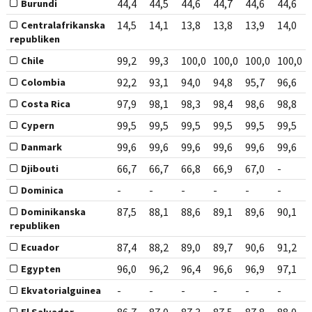
44,4
44,5
44,6
44,7
44,6
44,6
Burundi
14,5
14,1
13,8
13,8
13,9
14,0
Centralafrikanska
republiken
99,2
99,3
100,0
100,0
100,0
100,0
Chile
92,2
93,1
94,0
94,8
95,7
96,6
Colombia
97,9
98,1
98,3
98,4
98,6
98,8
Costa Rica
99,5
99,5
99,5
99,5
99,5
99,5
Cypern
99,6
99,6
99,6
99,6
99,6
99,6
Danmark
66,7
66,7
66,8
66,9
67,0
-
Djibouti
-
-
-
-
-
-
Dominica
87,5
88,1
88,6
89,1
89,6
90,1
Dominikanska
republiken
87,4
88,2
89,0
89,7
90,6
91,2
Ecuador
96,0
96,2
96,4
96,6
96,9
97,1
Egypten
-
-
-
-
-
-
Ekvatorialguinea