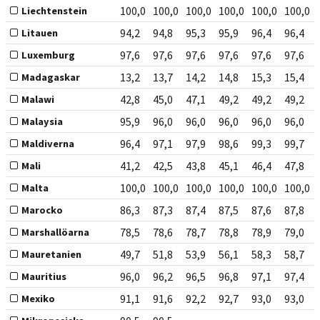
100,0
100,0
100,0
100,0
100,0
100,0
Liechtenstein
94,2
94,8
95,3
95,9
96,4
96,4
Litauen
97,6
97,6
97,6
97,6
97,6
97,6
Luxemburg
13,2
13,7
14,2
14,8
15,3
15,4
Madagaskar
42,8
45,0
47,1
49,2
49,2
49,2
Malawi
95,9
96,0
96,0
96,0
96,0
96,0
Malaysia
96,4
97,1
97,9
98,6
99,3
99,7
Maldiverna
41,2
42,5
43,8
45,1
46,4
47,8
Mali
100,0
100,0
100,0
100,0
100,0
100,0
Malta
86,3
87,3
87,4
87,5
87,6
87,8
Marocko
78,5
78,6
78,7
78,8
78,9
79,0
Marshallöarna
49,7
51,8
53,9
56,1
58,3
58,7
Mauretanien
96,0
96,2
96,5
96,8
97,1
97,4
Mauritius
91,1
91,6
92,2
92,7
93,0
93,0
Mexiko