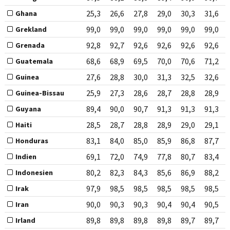
25,3
26,6
27,8
29,0
30,3
31,6
Ghana
99,0
99,0
99,0
99,0
99,0
99,0
Grekland
92,8
92,7
92,6
92,6
92,6
92,6
Grenada
68,6
68,9
69,5
70,0
70,6
71,2
Guatemala
27,6
28,8
30,0
31,3
32,5
32,6
Guinea
25,9
27,3
28,6
28,7
28,8
28,9
Guinea-Bissau
89,4
90,0
90,7
91,3
91,3
91,3
Guyana
28,5
28,7
28,8
28,9
29,0
29,1
Haiti
83,1
84,0
85,0
85,9
86,8
87,7
Honduras
69,1
72,0
74,9
77,8
80,7
83,4
Indien
80,2
82,3
84,3
85,6
86,9
88,2
Indonesien
97,9
98,5
98,5
98,5
98,5
98,5
Irak
90,0
90,3
90,3
90,4
90,4
90,5
Iran
89,8
89,8
89,8
89,8
89,7
89,7
Irland