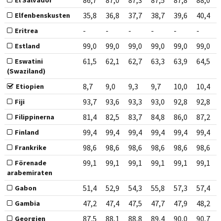
86,7
87,0
87,3
87,5
87,8
88,0
El Salvador
35,8
36,8
37,7
38,7
39,6
40,4
Elfenbenskusten
-
-
-
-
-
-
Eritrea
99,0
99,0
99,0
99,0
99,0
99,0
Estland
61,5
62,1
62,7
63,3
63,9
64,5
Eswatini
(Swaziland)
8,7
9,0
9,3
9,7
10,0
10,4
Etiopien
93,7
93,6
93,3
93,0
92,8
92,8
Fiji
81,4
82,5
83,7
84,8
86,0
87,2
Filippinerna
99,4
99,4
99,4
99,4
99,4
99,4
Finland
98,6
98,6
98,6
98,6
98,6
98,6
Frankrike
99,1
99,1
99,1
99,1
99,1
99,1
Förenade
arabemiraten
51,4
52,9
54,3
55,8
57,3
57,4
Gabon
47,2
47,4
47,5
47,7
47,9
48,2
Gambia
87,5
88,1
88,8
89,4
90,0
90,7
Georgien