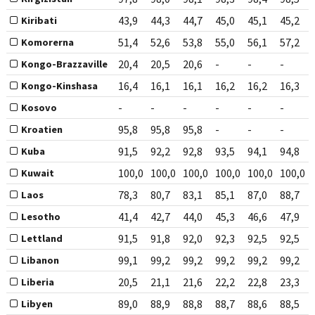
43,9
44,3
44,7
45,0
45,1
45,2
Kiribati
51,4
52,6
53,8
55,0
56,1
57,2
Komorerna
20,4
20,5
20,6
-
-
-
Kongo-Brazzaville
16,4
16,1
16,1
16,2
16,2
16,3
Kongo-Kinshasa
-
-
-
-
-
-
Kosovo
95,8
95,8
95,8
-
-
-
Kroatien
91,5
92,2
92,8
93,5
94,1
94,8
Kuba
100,0
100,0
100,0
100,0
100,0
100,0
Kuwait
78,3
80,7
83,1
85,1
87,0
88,7
Laos
41,4
42,7
44,0
45,3
46,6
47,9
Lesotho
91,5
91,8
92,0
92,3
92,5
92,5
Lettland
99,1
99,2
99,2
99,2
99,2
99,2
Libanon
20,5
21,1
21,6
22,2
22,8
23,3
Liberia
89,0
88,9
88,8
88,7
88,6
88,5
Libyen