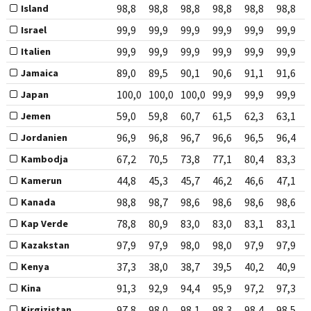
98,8
98,8
98,8
98,8
98,8
98,8
Island
99,9
99,9
99,9
99,9
99,9
99,9
Israel
99,9
99,9
99,9
99,9
99,9
99,9
Italien
89,0
89,5
90,1
90,6
91,1
91,6
Jamaica
100,0
100,0
100,0
99,9
99,9
99,9
Japan
59,0
59,8
60,7
61,5
62,3
63,1
Jemen
96,9
96,8
96,7
96,6
96,5
96,4
Jordanien
67,2
70,5
73,8
77,1
80,4
83,3
Kambodja
44,8
45,3
45,7
46,2
46,6
47,1
Kamerun
98,8
98,7
98,6
98,6
98,6
98,6
Kanada
78,8
80,9
83,0
83,0
83,1
83,1
Kap Verde
97,9
97,9
98,0
98,0
97,9
97,9
Kazakstan
37,3
38,0
38,7
39,5
40,2
40,9
Kenya
91,3
92,9
94,4
95,9
97,2
97,3
Kina
97,8
98,0
98,1
98,3
98,4
98,5
Kirgizistan