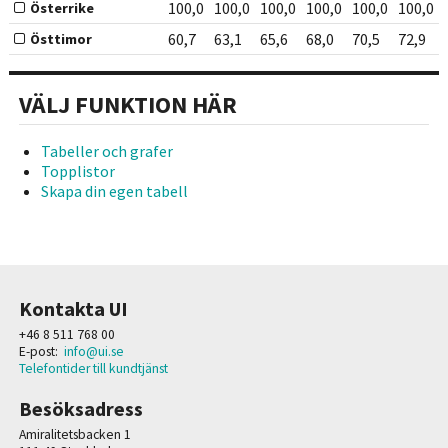
100,0
100,0
100,0
100,0
100,0
100,0
Österrike
60,7
63,1
65,6
68,0
70,5
72,9
Östtimor
VÄLJ FUNKTION HÄR
Tabeller och grafer
Topplistor
Skapa din egen tabell
Kontakta UI
+46 8 511 768 00
E-post:
info@ui.se
Telefontider till kundtjänst
Besöksadress
Amiralitetsbacken 1