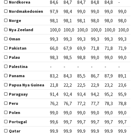
84,6
84,7
84,7
84,8
84,8
-
Nordkorea
97,9
98,4
99,0
99,0
99,0
99,0
Nordmakedonien
98,1
98,1
98,1
98,0
98,0
98,0
Norge
100,0
100,0
100,0
100,0
100,0
100,0
Nya Zeeland
99,3
99,3
99,3
99,3
99,3
99,3
Oman
66,0
67,9
69,9
71,8
71,8
71,9
Pakistan
98,3
98,5
98,8
99,0
99,0
99,0
Palau
-
-
-
-
-
-
Palestina
83,2
84,3
85,5
86,7
87,9
89,1
Panama
21,8
22,2
22,5
22,9
23,2
23,6
Papua Nya Guinea
91,4
92,4
93,4
94,2
95,2
95,9
Paraguay
76,2
76,7
77,2
77,7
78,3
78,8
Peru
99,0
99,0
99,0
99,0
99,0
99,0
Polen
99,6
99,7
99,7
99,7
99,7
99,7
Portugal
99,9
99,9
99,9
99,9
99,9
99,9
Qatar