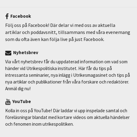
Facebook
Följ oss på Facebook! Där delar vi med oss av aktuella
artiklar och poddavsnitt, tillsammans med våra evenemang
som du ofta även kan följa live på just Facebook.
Nyhetsbrev
Via vårt nyhetsbrev får du uppdaterad information om vad som
händer vid Utrikespolitiska institutet. Här får du tips på
intressanta seminarier, nya inlägg i Utrikesmagasinet och tips på
nya artiklar och publikationer från våra forskare och redaktörer.
Anmäl dig nu!
YouTube
Kolla in oss på YouTube! Där laddar vi upp inspelade samtal och
föreläsningar blandat med kortare videos om aktuella händelser
och fenomen inom utrikespolitiken.