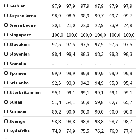
97,9
97,9
97,9
97,9
97,9
97,9
Serbien
98,9
98,9
98,9
99,7
99,7
99,7
Seychellerna
20,1
21,0
22,0
22,9
23,9
24,9
Sierra Leone
100,0
100,0
100,0
100,0
100,0
100,0
Singapore
97,5
97,5
97,5
97,5
97,5
97,5
Slovakien
98,4
98,4
98,3
98,3
98,3
98,3
Slovenien
-
-
-
-
-
-
Somalia
99,9
99,9
99,9
99,9
99,9
99,9
Spanien
92,5
93,3
94,2
94,9
95,3
95,4
Sri Lanka
99,1
99,1
99,1
99,1
99,1
99,1
Storbritannien
51,4
54,1
56,9
59,8
62,7
65,7
Sudan
89,2
90,0
90,0
90,0
90,0
90,0
Surinam
98,8
98,8
98,8
98,8
98,7
98,7
Sverige
74,3
74,9
75,5
76,2
76,8
77,4
Sydafrika