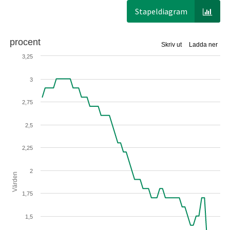
Stapeldiagram
procent
Skriv ut
Ladda ner
3,25
3
2,75
2,5
2,25
2
Värden
1,75
1,5