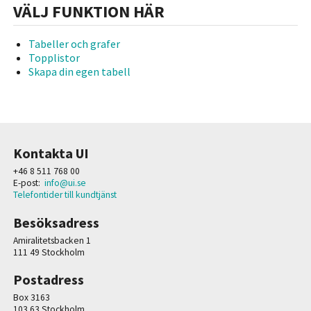
VÄLJ FUNKTION HÄR
Tabeller och grafer
Topplistor
Skapa din egen tabell
Kontakta UI
+46 8 511 768 00
E-post:
info@ui.se
Telefontider till kundtjänst
Besöksadress
Amiralitetsbacken 1
111 49 Stockholm
Postadress
Box 3163
103 63 Stockholm