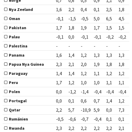
0,7
0,6
0,5
0,9
1,1
0,9
Norge
1,6
2,2
0,4
0,1
2,5
1,8
Nya Zeeland
-0,1
-1,5
-0,5
5,0
6,5
4,5
Oman
1,7
1,8
1,9
1,7
1,5
1,5
Pakistan
-0,1
0,0
-0,1
-0,1
-0,2
-0,2
Palau
-
-
-
-
-
-
Palestina
1,6
1,4
1,2
1,3
1,3
1,3
Panama
2,3
2,1
2,0
1,9
1,8
1,8
Papua Nya Guinea
1,4
1,4
1,2
1,1
1,2
1,2
Paraguay
1,7
1,2
1,0
1,0
1,1
1,1
Peru
0,0
-1,2
-1,4
-0,4
-0,4
-0,4
Polen
0,0
0,1
0,6
0,7
1,4
1,2
Portugal
2,2
5,7
-10,9
5,9
0,0
7,3
Qatar
-0,5
-0,6
-0,7
-0,4
0,1
0,1
Rumänien
2,3
2,2
2,2
2,2
2,2
2,1
Rwanda