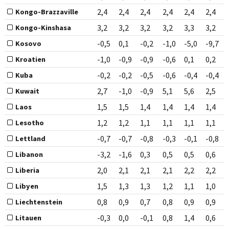
2,4
2,4
2,4
2,4
2,4
2,4
Kongo-Brazzaville
3,2
3,2
3,2
3,2
3,3
3,2
Kongo-Kinshasa
-0,5
0,1
-0,2
-1,0
-5,0
-9,7
Kosovo
-1,0
-0,9
-0,9
-0,6
0,1
0,2
Kroatien
-0,2
-0,2
-0,5
-0,6
-0,4
-0,4
Kuba
2,7
-1,0
-0,9
5,1
5,6
2,5
Kuwait
1,5
1,5
1,4
1,4
1,4
1,4
Laos
1,2
1,2
1,1
1,1
1,1
1,1
Lesotho
-0,7
-0,7
-0,8
-0,3
-0,1
-0,8
Lettland
-3,2
-1,6
0,3
0,5
0,5
0,6
Libanon
2,0
2,1
2,1
2,1
2,2
2,2
Liberia
1,5
1,3
1,3
1,2
1,1
1,0
Libyen
0,8
0,9
0,7
0,8
0,9
0,9
Liechtenstein
-0,3
0,0
-0,1
0,8
1,4
0,6
Litauen