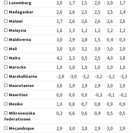
2,0
1,7
1,5
2,0
2,0
1,7
Luxemburg
2,6
2,6
2,5
2,5
2,5
2,4
Madagaskar
2,7
2,6
2,6
2,6
2,6
2,6
Malawi
1,6
1,3
1,2
1,2
1,2
1,2
Malaysia
3,0
2,9
2,8
1,5
0,4
0,3
Maldiverna
3,0
3,0
3,1
3,0
3,0
2,9
Mali
4,1
2,3
0,5
2,5
4,0
3,8
Malta
1,0
1,0
1,0
1,0
1,0
1,0
Marocko
-2,9
-3,0
-3,2
-3,2
-3,2
-3,3
Marshallöarna
3,0
2,9
2,9
2,9
3,0
2,9
Mauretanien
0,0
0,0
0,0
-0,3
-0,1
-0,1
Mauritius
1,0
0,8
0,7
0,8
0,9
0,9
Mexiko
0,3
0,6
0,6
0,4
0,5
0,5
Mikronesiska
federationen
2,9
3,0
3,0
2,9
3,0
2,9
Moçambique