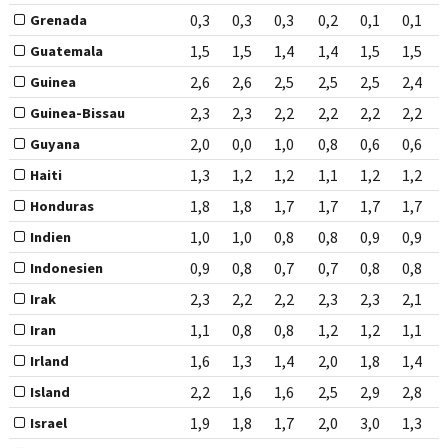
0,3
0,3
0,3
0,2
0,1
0,1
Grenada
1,5
1,5
1,4
1,4
1,5
1,5
Guatemala
2,6
2,6
2,5
2,5
2,5
2,4
Guinea
2,3
2,3
2,2
2,2
2,2
2,2
Guinea-Bissau
2,0
0,0
1,0
0,8
0,6
0,6
Guyana
1,3
1,2
1,2
1,1
1,2
1,2
Haiti
1,8
1,8
1,7
1,7
1,7
1,7
Honduras
1,0
1,0
0,8
0,8
0,9
0,9
Indien
0,9
0,8
0,7
0,7
0,8
0,8
Indonesien
2,3
2,2
2,2
2,3
2,3
2,1
Irak
1,1
0,8
0,8
1,2
1,2
1,1
Iran
1,6
1,3
1,4
2,0
1,8
1,4
Irland
2,2
1,6
1,6
2,5
2,9
2,8
Island
1,9
1,8
1,7
2,0
3,0
1,3
Israel