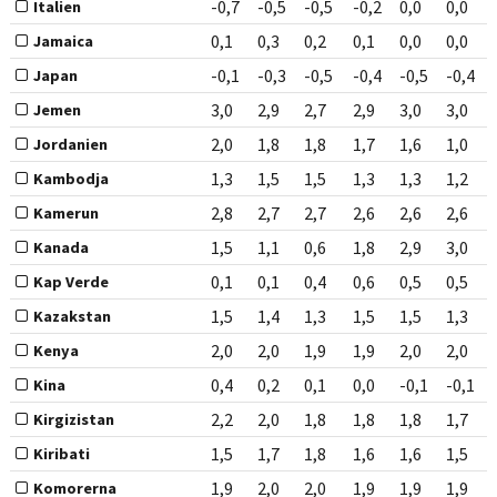
-0,7
-0,5
-0,5
-0,2
0,0
0,0
Italien
0,1
0,3
0,2
0,1
0,0
0,0
Jamaica
-0,1
-0,3
-0,5
-0,4
-0,5
-0,4
Japan
3,0
2,9
2,7
2,9
3,0
3,0
Jemen
2,0
1,8
1,8
1,7
1,6
1,0
Jordanien
1,3
1,5
1,5
1,3
1,3
1,2
Kambodja
2,8
2,7
2,7
2,6
2,6
2,6
Kamerun
1,5
1,1
0,6
1,8
2,9
3,0
Kanada
0,1
0,1
0,4
0,6
0,5
0,5
Kap Verde
1,5
1,4
1,3
1,5
1,5
1,3
Kazakstan
2,0
2,0
1,9
1,9
2,0
2,0
Kenya
0,4
0,2
0,1
0,0
-0,1
-0,1
Kina
2,2
2,0
1,8
1,8
1,8
1,7
Kirgizistan
1,5
1,7
1,8
1,6
1,6
1,5
Kiribati
1,9
2,0
2,0
1,9
1,9
1,9
Komorerna