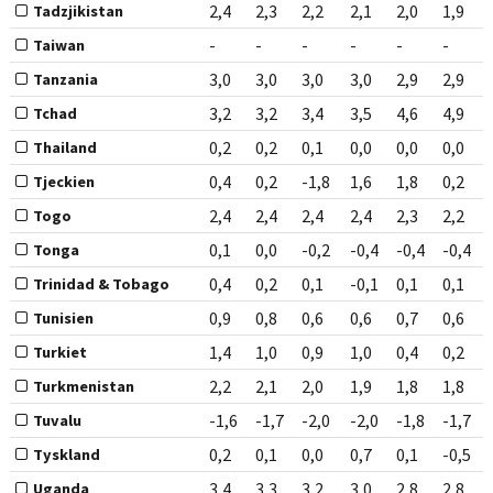
2,4
2,3
2,2
2,1
2,0
1,9
Tadzjikistan
-
-
-
-
-
-
Taiwan
3,0
3,0
3,0
3,0
2,9
2,9
Tanzania
3,2
3,2
3,4
3,5
4,6
4,9
Tchad
0,2
0,2
0,1
0,0
0,0
0,0
Thailand
0,4
0,2
-1,8
1,6
1,8
0,2
Tjeckien
2,4
2,4
2,4
2,4
2,3
2,2
Togo
0,1
0,0
-0,2
-0,4
-0,4
-0,4
Tonga
0,4
0,2
0,1
-0,1
0,1
0,1
Trinidad & Tobago
0,9
0,8
0,6
0,6
0,7
0,6
Tunisien
1,4
1,0
0,9
1,0
0,4
0,2
Turkiet
2,2
2,1
2,0
1,9
1,8
1,8
Turkmenistan
-1,6
-1,7
-2,0
-2,0
-1,8
-1,7
Tuvalu
0,2
0,1
0,0
0,7
0,1
-0,5
Tyskland
3,4
3,3
3,2
3,0
2,8
2,8
Uganda