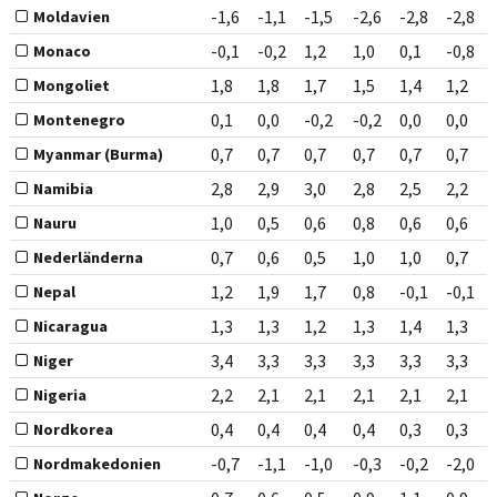
-1,6
-1,1
-1,5
-2,6
-2,8
-2,8
Moldavien
-0,1
-0,2
1,2
1,0
0,1
-0,8
Monaco
1,8
1,8
1,7
1,5
1,4
1,2
Mongoliet
0,1
0,0
-0,2
-0,2
0,0
0,0
Montenegro
0,7
0,7
0,7
0,7
0,7
0,7
Myanmar (Burma)
2,8
2,9
3,0
2,8
2,5
2,2
Namibia
1,0
0,5
0,6
0,8
0,6
0,6
Nauru
0,7
0,6
0,5
1,0
1,0
0,7
Nederländerna
1,2
1,9
1,7
0,8
-0,1
-0,1
Nepal
1,3
1,3
1,2
1,3
1,4
1,3
Nicaragua
3,4
3,3
3,3
3,3
3,3
3,3
Niger
2,2
2,1
2,1
2,1
2,1
2,1
Nigeria
0,4
0,4
0,4
0,4
0,3
0,3
Nordkorea
-0,7
-1,1
-1,0
-0,3
-0,2
-2,0
Nordmakedonien