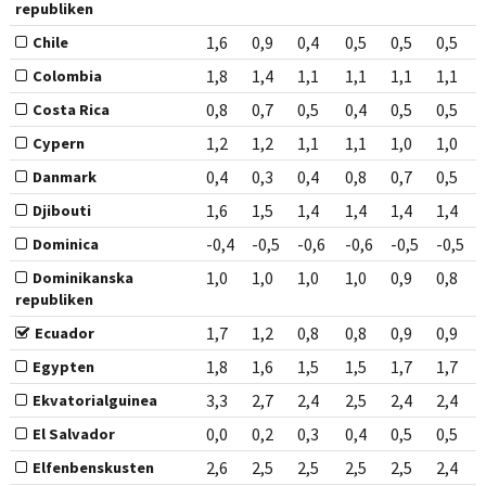
republiken
1,6
0,9
0,4
0,5
0,5
0,5
Chile
1,8
1,4
1,1
1,1
1,1
1,1
Colombia
0,8
0,7
0,5
0,4
0,5
0,5
Costa Rica
1,2
1,2
1,1
1,1
1,0
1,0
Cypern
0,4
0,3
0,4
0,8
0,7
0,5
Danmark
1,6
1,5
1,4
1,4
1,4
1,4
Djibouti
-0,4
-0,5
-0,6
-0,6
-0,5
-0,5
Dominica
1,0
1,0
1,0
1,0
0,9
0,8
Dominikanska
republiken
1,7
1,2
0,8
0,8
0,9
0,9
Ecuador
1,8
1,6
1,5
1,5
1,7
1,7
Egypten
3,3
2,7
2,4
2,5
2,4
2,4
Ekvatorialguinea
0,0
0,2
0,3
0,4
0,5
0,5
El Salvador
2,6
2,5
2,5
2,5
2,5
2,4
Elfenbenskusten