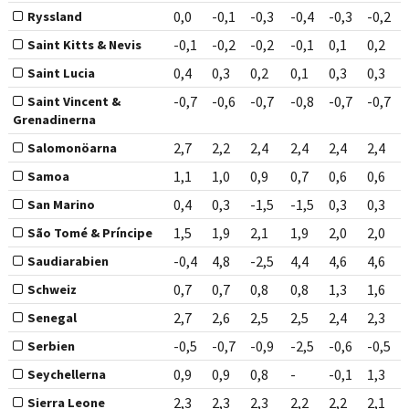
0,0
-0,1
-0,3
-0,4
-0,3
-0,2
Ryssland
-0,1
-0,2
-0,2
-0,1
0,1
0,2
Saint Kitts & Nevis
0,4
0,3
0,2
0,1
0,3
0,3
Saint Lucia
-0,7
-0,6
-0,7
-0,8
-0,7
-0,7
Saint Vincent &
Grenadinerna
2,7
2,2
2,4
2,4
2,4
2,4
Salomonöarna
1,1
1,0
0,9
0,7
0,6
0,6
Samoa
0,4
0,3
-1,5
-1,5
0,3
0,3
San Marino
1,5
1,9
2,1
1,9
2,0
2,0
São Tomé & Príncipe
-0,4
4,8
-2,5
4,4
4,6
4,6
Saudiarabien
0,7
0,7
0,8
0,8
1,3
1,6
Schweiz
2,7
2,6
2,5
2,5
2,4
2,3
Senegal
-0,5
-0,7
-0,9
-2,5
-0,6
-0,5
Serbien
0,9
0,9
0,8
-
-0,1
1,3
Seychellerna
2,3
2,3
2,3
2,2
2,2
2,1
Sierra Leone