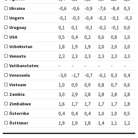
-0,6
-0,6
-0,9
-7,6
-8,4
0,3
Ukraina
-0,1
-0,3
-0,4
-0,3
-0,1
-0,3
Ungern
0,1
0,1
-0,1
-0,2
-0,1
0,0
Uruguay
0,5
0,4
0,2
0,6
0,8
1,0
USA
1,8
1,9
1,9
2,0
2,0
2,0
Uzbekistan
2,3
2,3
2,3
2,3
2,3
2,3
Vanuatu
-
-
-
-
-
-
Vatikanstaten
-3,0
-1,7
-0,7
-0,1
0,3
0,4
Venezuela
1,0
0,9
0,9
0,8
0,7
0,6
Vietnam
3,0
2,9
2,8
2,8
2,8
2,8
Zambia
1,6
1,7
1,7
1,7
1,7
1,8
Zimbabwe
0,4
0,4
0,4
1,0
1,0
0,5
Österrike
1,9
1,9
1,8
1,4
1,1
1,2
Östtimor