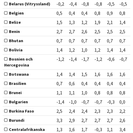
-0,2
-0,4
-0,8
-0,8
-0,5
-0,5
Belarus (Vitryssland)
0,5
0,4
0,4
0,8
0,9
0,8
Belgien
1,5
1,3
1,2
1,9
2,1
1,4
Belize
2,7
2,7
2,6
2,5
2,5
2,5
Benin
0,7
0,7
0,7
0,7
0,7
0,7
Bhutan
1,4
1,2
1,0
1,2
1,4
1,4
Bolivia
-1,2
-1,4
-1,7
-1,2
-0,6
-0,7
Bosnien och
Hercegovina
1,4
1,4
1,5
1,6
1,6
1,6
Botswana
0,7
0,6
0,4
0,4
0,4
0,4
Brasilien
1,1
1,1
1,0
0,8
0,8
0,8
Brunei
-1,4
-1,0
-0,7
-0,7
-0,3
0,0
Bulgarien
2,5
2,4
2,4
2,3
2,3
2,2
Burkina Faso
3,3
2,9
2,7
2,7
2,7
2,6
Burundi
1,3
1,6
1,7
-0,3
1,1
3,4
Centralafrikanska