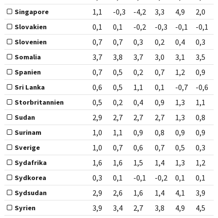
1,1
-0,3
-4,2
3,3
4,9
2,0
Singapore
0,1
0,1
-0,2
-0,3
-0,1
-0,1
Slovakien
0,7
0,7
0,3
0,2
0,4
0,3
Slovenien
3,7
3,8
3,7
3,0
3,1
3,5
Somalia
0,7
0,5
0,2
0,7
1,2
0,9
Spanien
0,6
0,5
1,1
0,1
-0,7
-0,6
Sri Lanka
0,5
0,2
0,4
0,9
1,3
1,1
Storbritannien
2,9
2,7
2,7
2,7
1,3
0,8
Sudan
1,0
1,1
0,9
0,8
0,9
0,9
Surinam
1,0
0,7
0,6
0,7
0,5
0,3
Sverige
1,6
1,6
1,5
1,4
1,3
1,2
Sydafrika
0,3
0,1
-0,1
-0,2
0,1
0,1
Sydkorea
2,9
2,6
1,6
1,4
4,1
3,9
Sydsudan
3,9
3,4
2,7
3,8
4,9
4,5
Syrien