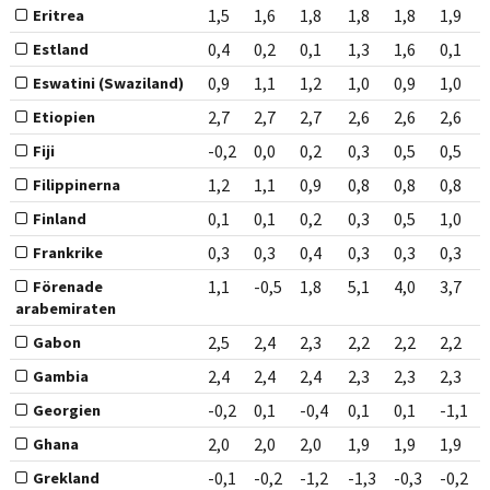
1,5
1,6
1,8
1,8
1,8
1,9
Eritrea
0,4
0,2
0,1
1,3
1,6
0,1
Estland
0,9
1,1
1,2
1,0
0,9
1,0
Eswatini (Swaziland)
2,7
2,7
2,7
2,6
2,6
2,6
Etiopien
-0,2
0,0
0,2
0,3
0,5
0,5
Fiji
1,2
1,1
0,9
0,8
0,8
0,8
Filippinerna
0,1
0,1
0,2
0,3
0,5
1,0
Finland
0,3
0,3
0,4
0,3
0,3
0,3
Frankrike
1,1
-0,5
1,8
5,1
4,0
3,7
Förenade
arabemiraten
2,5
2,4
2,3
2,2
2,2
2,2
Gabon
2,4
2,4
2,4
2,3
2,3
2,3
Gambia
-0,2
0,1
-0,4
0,1
0,1
-1,1
Georgien
2,0
2,0
2,0
1,9
1,9
1,9
Ghana
-0,1
-0,2
-1,2
-1,3
-0,3
-0,2
Grekland