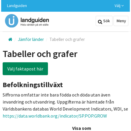
Hoppa
Landguiden
Välj
till
huvudinnehållet
Sök
Meny
Jämför länder
Tabeller och grafer
Tabeller och grafer
Välj faktapost här
Befolkningstillväxt
Siffrorna omfattar inte bara födda och döda utan även
invandring och utvandring. Uppgifterna är hämtade från
Världsbankens databas World Development Indicators, WDI, se
https://data.worldbank.org/indicator/SP.POP.GROW
Visa som