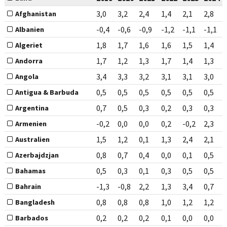
3,0
3,2
2,4
1,4
2,1
2,8
Afghanistan
-0,4
-0,6
-0,9
-1,2
-1,1
-1,1
Albanien
1,8
1,7
1,6
1,6
1,5
1,4
Algeriet
1,7
1,2
1,3
1,7
1,4
1,3
Andorra
3,4
3,3
3,2
3,1
3,1
3,0
Angola
0,5
0,5
0,5
0,5
0,5
0,5
Antigua & Barbuda
0,7
0,5
0,3
0,2
0,3
0,3
Argentina
-0,2
0,0
0,0
0,2
-0,2
2,3
Armenien
1,5
1,2
0,1
1,3
2,4
2,1
Australien
0,8
0,7
0,4
0,0
0,1
0,5
Azerbajdzjan
0,5
0,3
0,1
0,3
0,5
0,5
Bahamas
-1,3
-0,8
2,2
1,3
3,4
0,7
Bahrain
0,8
0,8
0,8
1,0
1,2
1,2
Bangladesh
0,2
0,2
0,2
0,1
0,0
0,0
Barbados