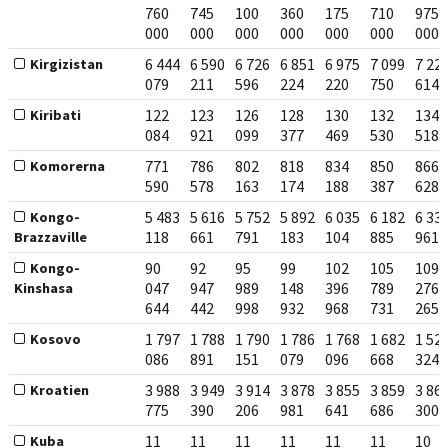
760
745
100
360
175
710
975
000
000
000
000
000
000
000
6 444
6 590
6 726
6 851
6 975
7 099
7 22
Kirgizistan
079
211
596
224
220
750
614
122
123
126
128
130
132
134
Kiribati
084
921
099
377
469
530
518
771
786
802
818
834
850
866
Komorerna
590
578
163
174
188
387
628
5 483
5 616
5 752
5 892
6 035
6 182
6 33
Kongo-
118
661
791
183
104
885
961
Brazzaville
90
92
95
99
102
105
109
Kongo-
047
947
989
148
396
789
276
Kinshasa
644
442
998
932
968
731
265
1 797
1 788
1 790
1 786
1 768
1 682
1 52
Kosovo
086
891
151
079
096
668
324
3 988
3 949
3 914
3 878
3 855
3 859
3 86
Kroatien
775
390
206
981
641
686
300
11
11
11
11
11
11
10
Kuba