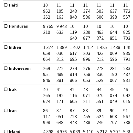
10
11
11
11
11
11
11
Haiti
962
105
243
374
503
637
772
362
163
848
586
606
398
557
9 765
9 943
10
10
10
10
10
Honduras
210
633
119
289
463
644
825
640
877
872
851
703
1 374
1 389
1 402
1 414
1 425
1 438
1 45
Indien
659
030
617
203
423
069
935
064
312
695
896
212
596
791
269
272
274
276
278
281
283
Indonesien
951
489
814
758
830
190
487
846
381
866
053
529
067
931
40
41
42
43
44
45
46
Irak
265
192
116
071
070
074
042
624
171
605
211
551
049
015
86
87
87
88
89
90
91
Iran
117
051
723
455
524
608
567
998
648
443
488
246
707
738
4 898
4 976
5 039
5 110
5 212
5 307
5 38
Irland