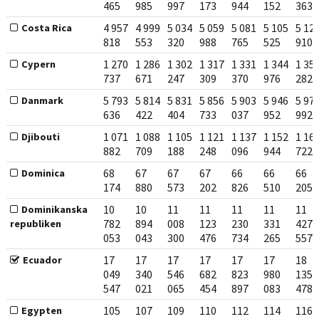
465
985
997
173
944
152
363
4 957
4 999
5 034
5 059
5 081
5 105
5 12
Costa Rica
818
553
320
988
765
525
910
1 270
1 286
1 302
1 317
1 331
1 344
1 35
Cypern
737
671
247
309
370
976
282
5 793
5 814
5 831
5 856
5 903
5 946
5 97
Danmark
636
422
404
733
037
952
992
1 071
1 088
1 105
1 121
1 137
1 152
1 16
Djibouti
882
709
188
248
096
944
722
68
67
67
67
66
66
66
Dominica
174
880
573
202
826
510
205
10
10
11
11
11
11
11
Dominikanska
782
894
008
123
230
331
427
republiken
053
043
300
476
734
265
557
17
17
17
17
17
17
18
Ecuador
049
340
546
682
823
980
135
547
021
065
454
897
083
478
105
107
109
110
112
114
116
Egypten