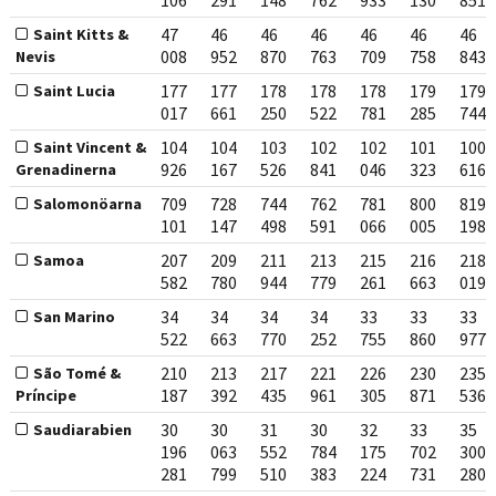
106
291
148
762
933
130
851
47
46
46
46
46
46
46
Saint Kitts &
008
952
870
763
709
758
843
Nevis
177
177
178
178
178
179
179
Saint Lucia
017
661
250
522
781
285
744
104
104
103
102
102
101
100
Saint Vincent &
926
167
526
841
046
323
616
Grenadinerna
709
728
744
762
781
800
819
Salomonöarna
101
147
498
591
066
005
198
207
209
211
213
215
216
218
Samoa
582
780
944
779
261
663
019
34
34
34
34
33
33
33
San Marino
522
663
770
252
755
860
977
210
213
217
221
226
230
235
São Tomé &
187
392
435
961
305
871
536
Príncipe
30
30
31
30
32
33
35
Saudiarabien
196
063
552
784
175
702
300
281
799
510
383
224
731
280