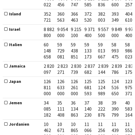
022
456
747
585
836
600
257
352
360
366
372
382
393
404
Island
721
563
463
520
003
349
610
8 882
9 054
9 215
9 371
9 557
9 849
9 97
Israel
800
000
100
400
500
000
400
60
59
59
59
59
58
58
Italien
148
729
438
133
013
993
986
658
081
851
173
667
475
023
2 820
2 823
2 830
2 837
2 839
2 839
2 83
Jamaica
097
271
739
682
144
786
175
126
126
126
125
125
124
123
Japan
811
633
261
681
124
516
975
000
000
000
593
989
650
371
34
35
36
37
38
39
40
Jemen
085
111
134
140
222
390
583
182
408
863
230
876
799
164
10
10
10
11
11
11
11
Jordanien
462
671
865
066
256
439
552