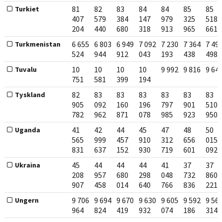
81
82
83
84
84
85
85
Turkiet
407
579
384
147
979
325
518
204
440
680
318
913
965
661
6 655
6 803
6 949
7 092
7 230
7 364
7 49
Turkmenistan
524
944
912
043
193
438
498
10
10
10
10
9 992
9 816
9 64
Tuvalu
751
581
399
194
82
83
83
83
83
83
83
Tyskland
905
092
160
196
797
901
510
782
962
871
078
985
923
950
41
42
44
45
47
48
50
Uganda
565
999
457
910
312
656
015
831
637
152
930
719
601
092
45
44
44
44
41
37
37
Ukraina
208
957
680
298
048
732
860
907
458
014
640
766
836
221
9 706
9 694
9 670
9 630
9 605
9 592
9 56
Ungern
964
824
419
932
074
186
314