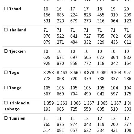
16
16
17
17
18
19
20
Tchad
156
685
224
828
455
319
299
531
223
679
273
316
064
123
71
71
71
71
71
71
71
Thailand
376
522
641
727
735
702
668
079
271
484
332
329
435
011
10
10
10
10
10
10
10
Tjeckien
629
671
697
505
672
864
882
928
870
858
772
118
042
164
8 258
8 463
8 669
8 878
9 089
9 304
9 51
Togo
778
068
720
379
738
337
236
105
105
105
105
105
104
104
Tonga
567
669
704
490
042
597
175
1 359
1 363
1 366
1 367
1 365
1 367
1 36
Trinidad &
193
985
725
558
805
510
333
Tobago
11
11
11
12
12
12
12
Tunisien
765
875
974
048
119
200
277
514
081
057
622
334
431
109