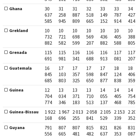
30
31
31
32
33
33
34
Ghana
637
258
887
518
149
787
427
585
945
809
665
152
914
414
10
10
10
10
10
10
10
Grekland
732
721
698
569
436
405
388
882
582
599
207
882
588
805
115
115
116
116
116
117
117
Grenada
691
981
341
688
913
081
207
16
17
17
17
17
18
18
Guatemala
845
103
357
598
847
124
406
685
803
325
650
877
838
359
12
13
13
13
14
14
14
Guinea
704
034
371
710
055
405
754
774
346
183
513
137
468
785
1 922
1 967
2 013
2 058
2 105
2 153
2 20
Guinea-Bissau
168
696
255
841
529
339
352
791
807
807
815
821
826
831
Guyana
556
665
481
482
637
353
087