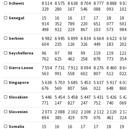
8 514
8 575
8 638
8 704
8 777
8 888
9 03
Schweiz
329
280
167
546
088
093
102
15
16
16
17
17
18
18
Senegal
914
352
789
220
651
077
501
498
922
219
867
103
573
984
6 982
6 945
6 899
6 834
6 664
6 623
6 58
Serbien
604
235
126
326
449
183
202
96
97
98
99
119
119
121
Seychellerna
762
625
462
258
878
773
354
7 554
7 731
7 912
8 094
8 276
8 460
8 64
Sierra Leone
563
991
558
602
807
512
022
5 638
5 703
5 685
5 453
5 637
5 917
6 03
Singapore
676
569
807
566
022
648
860
5 446
5 454
5 458
5 447
5 431
5 426
5 42
Slovakien
771
147
827
247
752
740
069
2 073
2 088
2 102
2 108
2 112
2 120
2 12
Slovenien
894
385
419
079
076
461
324
15
16
16
17
17
18
19
Somalia