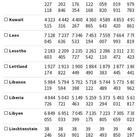
227
202
176
122
059
019
979
118
846
354
168
820
931
783
4 323
4 442
4 400
4 360
4 589
4 853
4 97
Kuwait
515
316
267
865
643
420
861
7 128
7 237
7 346
7 453
7 559
7 664
7 76
Laos
045
636
533
194
007
993
819
2 183
2 209
2 235
2 261
2 286
2 311
2 33
Lesotho
603
405
727
542
110
472
423
1 927
1 913
1 900
1 884
1 879
1 877
1 86
Lettland
174
822
449
490
383
445
441
5 984
5 794
5 702
5 718
5 744
5 773
5 80
Libanon
119
594
398
122
489
493
962
4 944
5 043
5 149
5 259
5 373
5 493
5 61
Liberia
726
721
463
323
294
031
817
6 849
6 951
7 045
7 135
7 223
7 305
7 38
Libyen
055
033
399
175
805
659
023
38
38
38
39
39
39
40
Liechtenstein
246
563
901
182
493
850
197