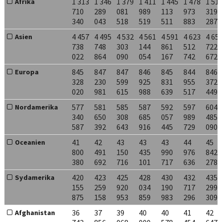
1 313
1 346
1 379
1 411
1 445
1 478
1 51
Afrika
710
289
081
989
113
973
319
340
043
518
519
511
883
287
4 457
4 495
4 532
4 561
4 591
4 623
4 65
Asien
738
748
303
144
861
512
722
022
864
090
054
167
742
672
845
847
847
846
845
844
846
Europa
328
230
599
925
831
955
372
020
981
615
988
639
517
449
577
581
585
587
592
597
604
Nordamerika
340
650
308
685
057
989
485
587
392
643
916
445
729
090
41
42
43
43
43
44
45
Oceanien
800
491
150
435
990
976
842
380
692
716
101
717
636
278
420
423
425
428
430
432
435
Sydamerika
155
259
920
034
190
717
299
875
158
953
859
983
296
309
36
37
39
40
40
41
42
Afghanistan