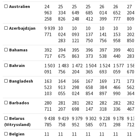
24
25
25
25
26
26
27
Australien
963
334
649
685
014
652
204
258
826
248
412
399
777
809
9 939
10
10
10
10
10
10
Azerbajdzjan
771
024
093
137
141
153
202
283
121
750
756
958
850
392
394
395
396
397
399
401
Bahamas
717
675
863
373
538
440
283
1 503
1 483
1 472
1 504
1 524
1 577
1 58
Bahrain
091
756
204
365
693
059
670
163
164
166
167
169
171
173
Bangladesh
523
913
298
658
384
466
562
103
055
024
854
897
990
364
280
281
281
282
282
282
282
Barbados
711
207
698
147
318
336
467
9 438
9 419
9 379
9 302
9 228
9 178
9 13
Belarus
785
758
952
585
071
298
712
(Vitryssland)
11
11
11
11
11
11
11
Belgien