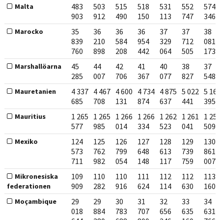
483
503
515
518
531
552
574
Malta
903
912
490
150
113
747
346
35
36
36
36
37
37
38
Marocko
839
210
584
954
329
712
081
760
898
208
442
064
505
173
45
44
42
41
40
38
37
Marshallöarna
285
007
706
367
077
827
548
4 337
4 467
4 600
4 734
4 875
5 022
5 16
Mauretanien
685
708
131
874
637
441
395
1 265
1 265
1 266
1 266
1 262
1 261
1 25
Mauritius
577
985
014
334
523
041
509
124
125
126
127
128
129
130
Mexiko
573
762
799
648
613
739
861
711
982
054
148
117
759
007
109
110
110
111
112
112
113
Mikronesiska
909
282
916
624
114
630
160
federationen
29
29
30
31
32
33
34
Moçambique
018
884
783
707
656
635
631