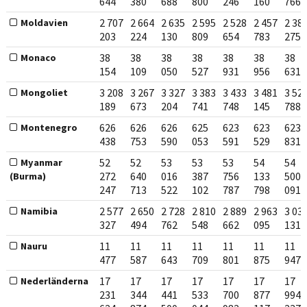
644
380
688
800
246
160
766
2 707
2 664
2 635
2 595
2 528
2 457
2 38
Moldavien
203
224
130
809
654
783
275
38
38
38
38
38
38
38
Monaco
154
109
050
527
931
956
631
3 208
3 267
3 327
3 383
3 433
3 481
3 52
Mongoliet
189
673
204
741
748
145
788
626
626
626
625
623
623
623
Montenegro
438
753
590
053
591
529
831
52
52
53
53
53
54
54
Myanmar
272
640
016
387
756
133
500
(Burma)
247
713
522
102
787
798
091
2 577
2 650
2 728
2 810
2 889
2 963
3 03
Namibia
327
494
762
548
662
095
131
11
11
11
11
11
11
11
Nauru
477
587
643
709
801
875
947
17
17
17
17
17
17
17
Nederländerna
231
344
441
533
700
877
994