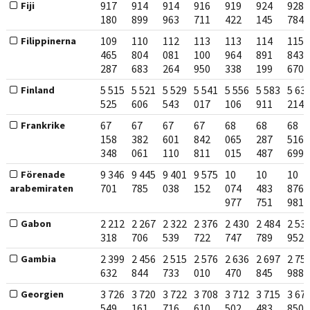
917
914
914
916
919
924
928
Fiji
180
899
963
711
422
145
784
109
110
112
113
113
114
115
Filippinerna
465
804
081
100
964
891
843
287
683
264
950
338
199
670
5 515
5 521
5 529
5 541
5 556
5 583
5 63
Finland
525
606
543
017
106
911
214
67
67
67
67
68
68
68
Frankrike
158
382
601
842
065
287
516
348
061
110
811
015
487
699
9 346
9 445
9 401
9 575
10
10
10
Förenade
701
785
038
152
074
483
876
arabemiraten
977
751
981
2 212
2 267
2 322
2 376
2 430
2 484
2 53
Gabon
318
706
539
722
747
789
952
2 399
2 456
2 515
2 576
2 636
2 697
2 75
Gambia
632
844
733
010
470
845
988
3 726
3 720
3 722
3 708
3 712
3 715
3 67
Georgien
549
161
716
610
502
483
850