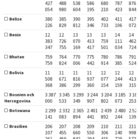
427
488
538
586
680
787
876
054
980
604
195
210
423
844
380
385
390
395
402
411
417
Belize
226
829
812
346
733
106
072
12
12
13
13
13
14
14
Benin
383
726
070
413
759
111
462
347
755
169
417
501
034
724
759
764
770
775
780
786
791
Bhutan
759
824
006
442
914
385
524
11
11
11
11
12
12
12
Bolivia
508
671
816
937
077
244
413
368
386
299
360
154
159
315
3 387
3 345
3 299
3 244
3 204
3 185
3 16
Bosnien och
000
533
349
907
802
073
253
Hercegovina
2 299
2 332
2 365
2 401
2 439
2 480
2 52
Botswana
141
083
894
441
892
244
139
206
207
208
209
210
211
211
Brasilien
107
455
660
550
306
140
998
261
459
842
294
415
729
573