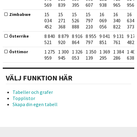
569
839
395
607
938
965
956
15
15
15
15
16
16
16
Zimbabwe
034
271
526
797
069
340
634
452
368
888
210
056
822
373
8 840
8 879
8 916
8 955
9 041
9 131
9 17
Österrike
521
920
864
797
851
761
482
1 275
1 300
1 326
1 350
1 369
1 384
1 40
Östtimor
959
945
053
139
295
286
638
VÄLJ FUNKTION HÄR
Tabeller och grafer
Topplistor
Skapa din egen tabell