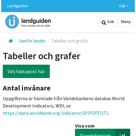
Hoppa
Landguiden
Välj
till
huvudinnehållet
Sök
Meny
Jämför länder
Tabeller och grafer
Tabeller och grafer
Välj faktapost här
Antal invånare
Uppgifterna är hämtade från Världsbankens databas World
Development Indicators, WDI, se
https://data.worldbank.org/indicator/SP.POP.TOTL
Visa som
Stapeldiagram