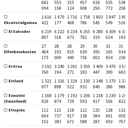
682
553
315
957
618
535
538
094
158
124
008
250
772
258
1 616
1 670
1 716
1 758
1 803
1 847
1 89
422
177
468
786
545
549
516
Ekvatorialguinea
6 219
6 222
6 234
6 255
6 280
6 309
6 33
El Salvador
807
318
673
782
319
624
193
27
28
28
29
30
31
31
464
193
915
639
395
165
934
Elfenbenskusten
173
009
449
736
002
654
230
3 192
3 240
3 291
3 350
3 409
3 470
3 53
Eritrea
760
194
271
183
447
390
603
1 321
1 326
1 329
1 330
1 348
1 370
1 37
Estland
977
898
522
932
840
286
986
1 168
1 179
1 192
1 206
1 218
1 230
1 24
Eswatini
929
874
729
593
917
506
822
(Swaziland)
112
115
118
122
125
128
132
Etiopien
664
737
917
138
384
691
059
152
383
671
588
287
692
767