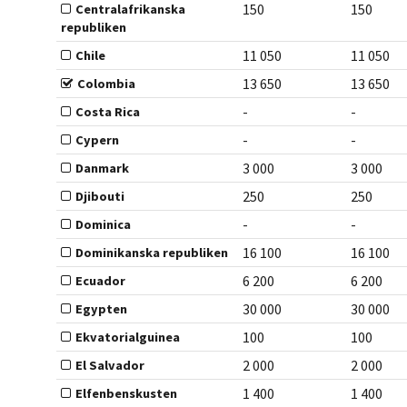
150
150
Centralafrikanska
republiken
11 050
11 050
Chile
13 650
13 650
Colombia
-
-
Costa Rica
-
-
Cypern
3 000
3 000
Danmark
250
250
Djibouti
-
-
Dominica
16 100
16 100
Dominikanska republiken
6 200
6 200
Ecuador
30 000
30 000
Egypten
100
100
Ekvatorialguinea
2 000
2 000
El Salvador
1 400
1 400
Elfenbenskusten