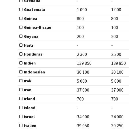
-
-
Grenada
1 000
1 000
Guatemala
800
800
Guinea
100
100
Guinea-Bissau
200
200
Guyana
-
-
Haiti
2 300
2 300
Honduras
139 850
139 850
Indien
30 100
30 100
Indonesien
5 000
5 000
Irak
37 000
37 000
Iran
700
700
Irland
-
-
Island
34 000
34 000
Israel
39 950
39 250
Italien