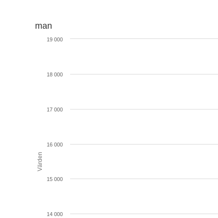
man
19 000
18 000
17 000
16 000
Värden
15 000
14 000