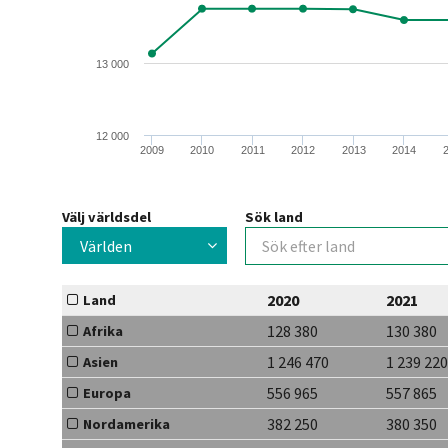
13 000
12 000
2009
2010
2011
2012
2013
2014
Välj världsdel
Sök land
Världen
2020
2021
Land
128 380
130 380
Afrika
1 246 470
1 239 220
Asien
556 965
557 865
Europa
382 250
380 350
Nordamerika