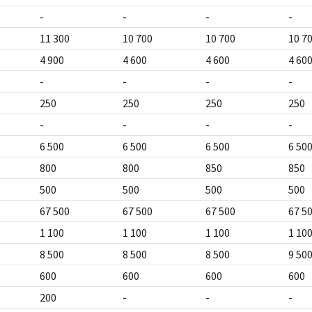
-
-
-
-
11 300
10 700
10 700
10 7
4 900
4 600
4 600
4 60
-
-
-
-
250
250
250
250
-
-
-
-
6 500
6 500
6 500
6 50
800
800
850
850
500
500
500
500
67 500
67 500
67 500
67 5
1 100
1 100
1 100
1 10
8 500
8 500
8 500
9 50
600
600
600
600
200
-
-
-