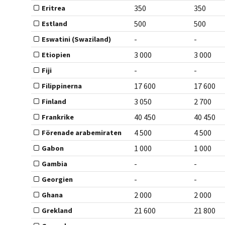
350
350
Eritrea
500
500
Estland
-
-
Eswatini (Swaziland)
3 000
3 000
Etiopien
-
-
Fiji
17 600
17 600
Filippinerna
3 050
2 700
Finland
40 450
40 450
Frankrike
4 500
4 500
Förenade arabemiraten
1 000
1 000
Gabon
-
-
Gambia
-
-
Georgien
2 000
2 000
Ghana
21 600
21 800
Grekland