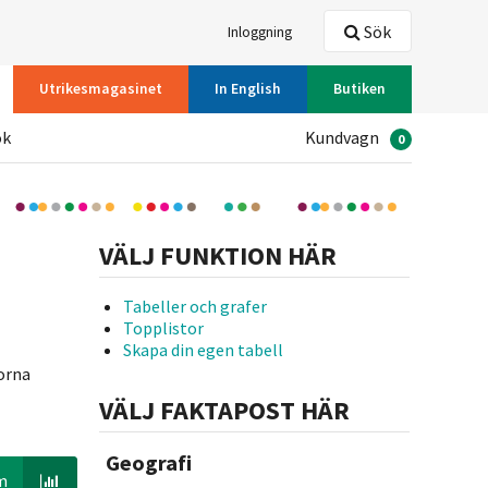
Sök
Inloggning
Utrikesmagasinet
In English
Butiken
ök
Kundvagn
0
VÄLJ FUNKTION HÄR
Tabeller och grafer
Topplistor
Skapa din egen tabell
rorna
VÄLJ FAKTAPOST HÄR
Geografi
m