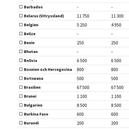
-
-
Barbados
11 750
11 300
Belarus (Vitryssland)
5 250
4 950
Belgien
-
-
Belize
250
250
Benin
-
-
Bhutan
6 500
6 500
Bolivia
800
800
Bosnien och Hercegovina
500
500
Botswana
67 500
67 500
Brasilien
1 100
1 100
Brunei
8 500
8 500
Bulgarien
600
600
Burkina Faso
200
200
Burundi