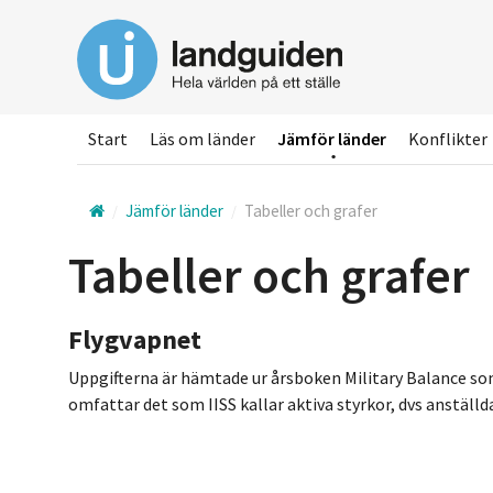
Hoppa
till
huvudinnehållet
Start
Läs om länder
Jämför länder
Konflikter
Jämför länder
Tabeller och grafer
Tabeller och grafer
Flygvapnet
Uppgifterna är hämtade ur årsboken Military Balance som g
omfattar det som IISS kallar aktiva styrkor, dvs anställda