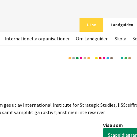
UI.se
Landguiden
Internationella organisationer
Om Landguiden
Skola
S
es ut av International Institute for Strategic Studies, IISS; siff
 samt värnpliktiga i aktiv tjänst men inte reserver.
Visa som
Stapeldiagra