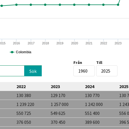
2015
2016
2017
2018
2019
2020
2021
2022
2023
Colombia
Från
Till
2022
2023
2024
2025
130 380
129 170
130 770
130 
1 239 220
1 257 000
1 242 000
1 24
550 725
549 625
551 400
556 
376 050
370 450
389 600
396 