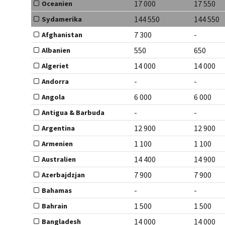
17 000
17 550
Oceanien
144 550
144 550
Sydamerika
7 300
-
Afghanistan
550
650
Albanien
14 000
14 000
Algeriet
-
-
Andorra
6 000
6 000
Angola
-
-
Antigua & Barbuda
12 900
12 900
Argentina
1 100
1 100
Armenien
14 400
14 900
Australien
7 900
7 900
Azerbajdzjan
-
-
Bahamas
1 500
1 500
Bahrain
14 000
14 000
Bangladesh