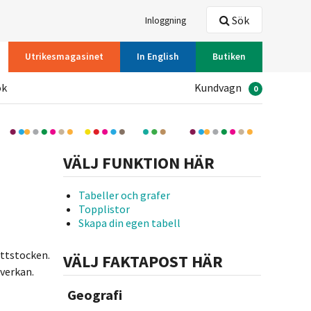
Sök
Inloggning
Utrikesmagasinet
In English
Butiken
ök
Kundvagn
0
VÄLJ FUNKTION HÄR
Tabeller och grafer
Topplistor
Skapa din egen tabell
åttstocken.
VÄLJ FAKTAPOST HÄR
verkan.
Geografi