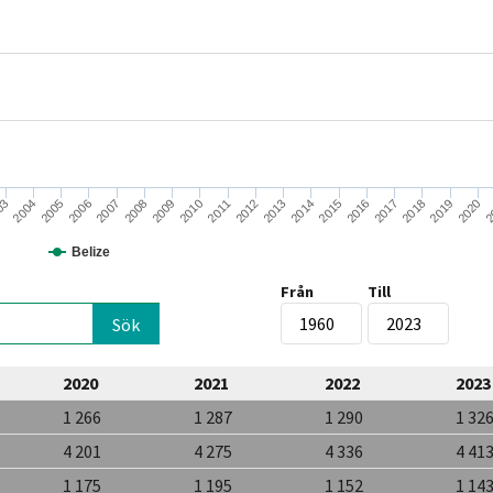
2007
2020
2014
2008
2
2015
2009
03
2016
2010
2004
2017
2011
2005
2018
2012
2006
2019
2013
Belize
Från
Till
2020
2021
2022
2023
1 266
1 287
1 290
1 32
4 201
4 275
4 336
4 41
1 175
1 195
1 152
1 14