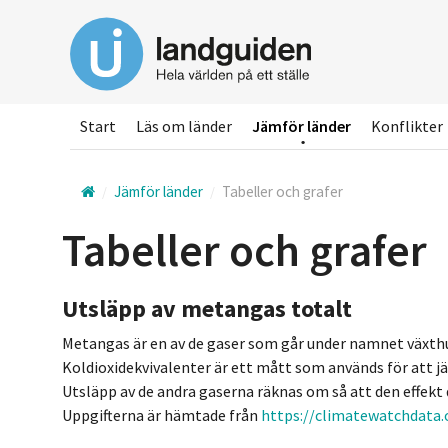
Hoppa
till
huvudinnehållet
Start
Läs om länder
Jämför länder
Konflikter
Jämför länder
Tabeller och grafer
Tabeller och grafer
Utsläpp av metangas totalt
Metangas är en av de gaser som går under namnet växthus
Koldioxidekvivalenter är ett mått som används för att 
Utsläpp av de andra gaserna räknas om så att den effek
Uppgifterna är hämtade från
https://climatewatchdata.