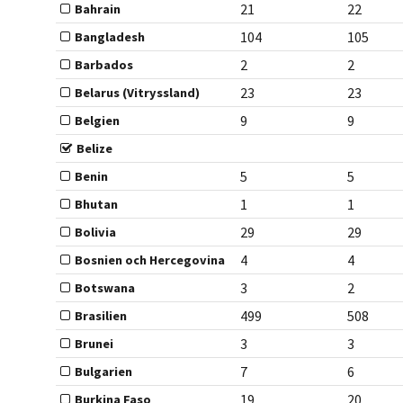
21
22
Bahrain
104
105
Bangladesh
2
2
Barbados
23
23
Belarus (Vitryssland)
9
9
Belgien
Belize
5
5
Benin
1
1
Bhutan
29
29
Bolivia
4
4
Bosnien och Hercegovina
3
2
Botswana
499
508
Brasilien
3
3
Brunei
7
6
Bulgarien
19
20
Burkina Faso