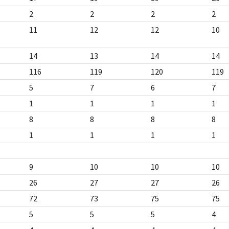
2
2
2
2
11
12
12
10
14
13
14
14
116
119
120
119
5
7
6
7
1
1
1
1
8
8
8
8
1
1
1
1
9
10
10
10
26
27
27
26
72
73
75
75
5
5
5
4