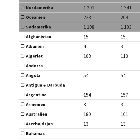
1 291
1 341
Nordamerika
223
204
Oceanien
1 108
1 103
Sydamerika
15
15
Afghanistan
4
3
Albanien
108
110
Algeriet
Andorra
54
54
Angola
Antigua & Barbuda
154
157
Argentina
3
3
Armenien
180
161
Australien
13
13
Azerbajdzjan
Bahamas