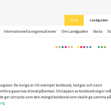
UI.se
Landguiden
Internationella organisationer
Om Landguiden
Skola
S
gaser. De övriga är till exempel koldioxid, lustgas och ozon.
jämföra gasernas klimatpåverkan. Utsläppen av koldioxid utgör m
t de ger uttrycks som den mängd koldioxid som skulle ge samma på
org