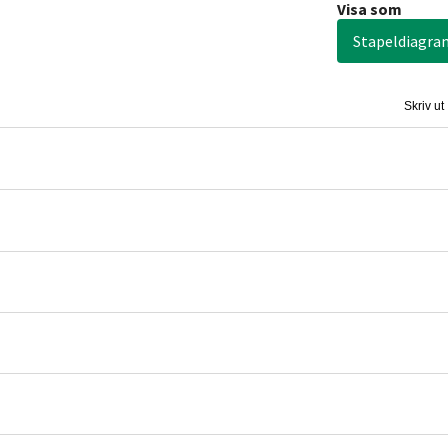
Visa som
Stapeldiagra
Skriv ut