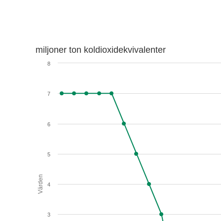
miljoner ton koldioxidekvivalenter
8
7
6
5
Värden
4
3