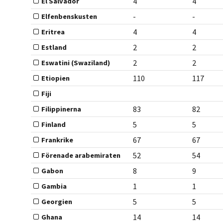
4
4
El Salvador
-
-
Elfenbenskusten
4
4
Eritrea
2
2
Estland
2
2
Eswatini (Swaziland)
110
117
Etiopien
Fiji
83
82
Filippinerna
5
5
Finland
67
67
Frankrike
52
54
Förenade arabemiraten
8
9
Gabon
1
1
Gambia
5
5
Georgien
14
14
Ghana