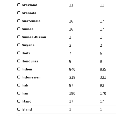
11
11
Grekland
Grenada
16
17
Guatemala
16
17
Guinea
1
1
Guinea-Bissau
2
2
Guyana
7
6
Haiti
8
8
Honduras
840
835
Indien
319
321
Indonesien
87
92
Irak
190
170
Iran
17
17
Irland
1
1
Island