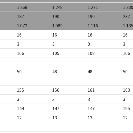
1 268
1 248
1 271
1 28
187
190
190
237
1 072
1 089
1 116
1 13
16
16
16
16
3
3
3
3
106
105
108
106
50
48
48
50
155
156
161
163
3
3
3
3
144
147
147
195
12
13
13
12