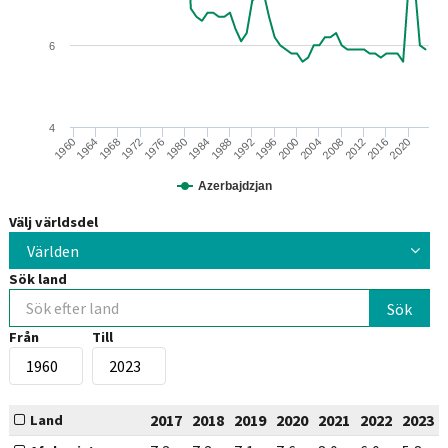
6
4
2020
2000
1980
1960
2004
1984
1964
2008
1988
1968
2012
1992
1972
2016
1996
1976
Azerbajdzjan
Välj världsdel
Världen
Sök land
Från
Till
2017
2018
2019
2020
2021
2022
2023
Land