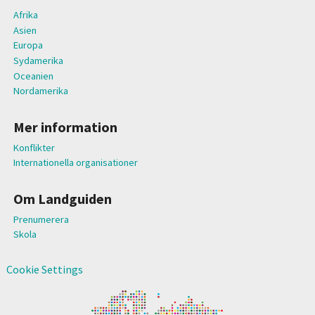
Afrika
Asien
Europa
Sydamerika
Oceanien
Nordamerika
Mer information
Konflikter
Internationella organisationer
Om Landguiden
Prenumerera
Skola
Cookie Settings