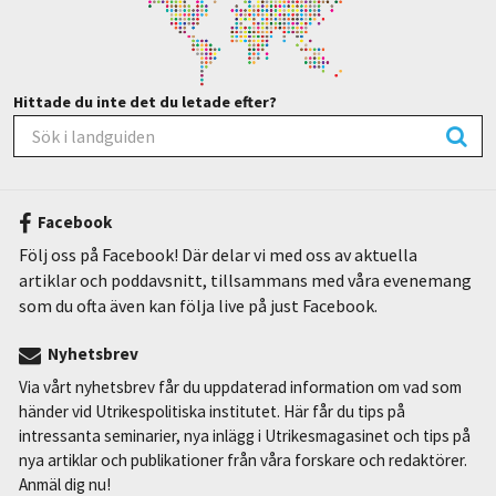
Hittade du inte det du letade efter?
Facebook
Följ oss på Facebook! Där delar vi med oss av aktuella
artiklar och poddavsnitt, tillsammans med våra evenemang
som du ofta även kan följa live på just Facebook.
Nyhetsbrev
Via vårt nyhetsbrev får du uppdaterad information om vad som
händer vid Utrikespolitiska institutet. Här får du tips på
intressanta seminarier, nya inlägg i Utrikesmagasinet och tips på
nya artiklar och publikationer från våra forskare och redaktörer.
Anmäl dig nu!