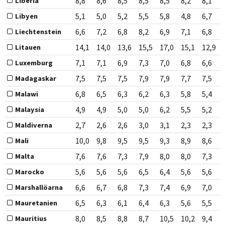
8,8
8,6
8,5
8,5
8,5
8,2
8,1
Liberia
5,1
5,0
5,2
5,5
5,8
4,8
6,7
Libyen
6,6
7,2
6,8
8,2
6,9
7,1
6,8
Liechtenstein
14,1
14,0
13,6
15,5
17,0
15,1
12,9
Litauen
7,1
7,1
6,9
7,3
7,0
6,8
6,6
Luxemburg
7,5
7,5
7,5
7,9
7,9
7,7
7,5
Madagaskar
6,8
6,5
6,3
6,2
6,3
5,8
5,4
Malawi
4,9
4,9
5,0
5,0
6,2
5,5
5,2
Malaysia
2,7
2,6
2,6
3,0
3,1
2,3
2,3
Maldiverna
10,0
9,8
9,5
9,5
9,3
8,9
8,6
Mali
7,6
7,6
7,3
7,9
8,0
8,0
7,3
Malta
5,6
5,6
5,6
6,5
6,4
5,6
5,6
Marocko
6,6
6,7
6,8
7,3
7,4
6,9
7,0
Marshallöarna
6,5
6,3
6,1
6,4
6,3
5,6
5,5
Mauretanien
8,0
8,5
8,8
8,7
10,5
10,2
9,4
Mauritius