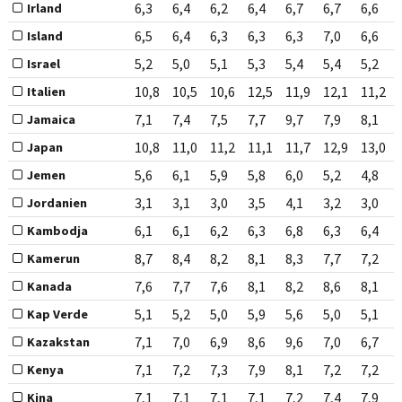
6,3
6,4
6,2
6,4
6,7
6,7
6,6
Irland
6,5
6,4
6,3
6,3
6,3
7,0
6,6
Island
5,2
5,0
5,1
5,3
5,4
5,4
5,2
Israel
10,8
10,5
10,6
12,5
11,9
12,1
11,2
Italien
7,1
7,4
7,5
7,7
9,7
7,9
8,1
Jamaica
10,8
11,0
11,2
11,1
11,7
12,9
13,0
Japan
5,6
6,1
5,9
5,8
6,0
5,2
4,8
Jemen
3,1
3,1
3,0
3,5
4,1
3,2
3,0
Jordanien
6,1
6,1
6,2
6,3
6,8
6,3
6,4
Kambodja
8,7
8,4
8,2
8,1
8,3
7,7
7,2
Kamerun
7,6
7,7
7,6
8,1
8,2
8,6
8,1
Kanada
5,1
5,2
5,0
5,9
5,6
5,0
5,1
Kap Verde
7,1
7,0
6,9
8,6
9,6
7,0
6,7
Kazakstan
7,1
7,2
7,3
7,9
8,1
7,2
7,2
Kenya
7,1
7,1
7,1
7,1
7,2
7,4
7,9
Kina