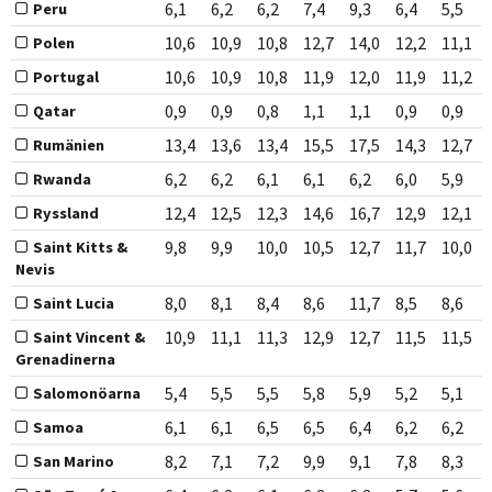
6,1
6,2
6,2
7,4
9,3
6,4
5,5
Peru
10,6
10,9
10,8
12,7
14,0
12,2
11,1
Polen
10,6
10,9
10,8
11,9
12,0
11,9
11,2
Portugal
0,9
0,9
0,8
1,1
1,1
0,9
0,9
Qatar
13,4
13,6
13,4
15,5
17,5
14,3
12,7
Rumänien
6,2
6,2
6,1
6,1
6,2
6,0
5,9
Rwanda
12,4
12,5
12,3
14,6
16,7
12,9
12,1
Ryssland
9,8
9,9
10,0
10,5
12,7
11,7
10,0
Saint Kitts &
Nevis
8,0
8,1
8,4
8,6
11,7
8,5
8,6
Saint Lucia
10,9
11,1
11,3
12,9
12,7
11,5
11,5
Saint Vincent &
Grenadinerna
5,4
5,5
5,5
5,8
5,9
5,2
5,1
Salomonöarna
6,1
6,1
6,5
6,5
6,4
6,2
6,2
Samoa
8,2
7,1
7,2
9,9
9,1
7,8
8,3
San Marino