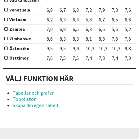
-
-
-
-
-
-
-
Vatikanstaten
6,8
6,7
6,8
7,2
7,9
7,3
7,6
Venezuela
6,2
6,3
6,3
5,8
6,7
6,5
6,6
Vietnam
7,0
6,8
6,5
6,3
6,6
5,6
5,2
Zambia
8,6
8,3
8,3
8,1
8,8
7,8
7,6
Zimbabwe
9,5
9,5
9,4
10,3
10,3
10,3
9,8
Österrike
7,6
7,5
7,5
7,4
7,8
7,4
7,3
Östtimor
VÄLJ FUNKTION HÄR
Tabeller och grafer
Topplistor
Skapa din egen tabell