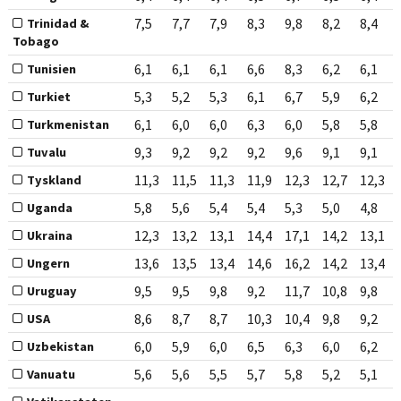
7,5
7,7
7,9
8,3
9,8
8,2
8,4
Trinidad &
Tobago
6,1
6,1
6,1
6,6
8,3
6,2
6,1
Tunisien
5,3
5,2
5,3
6,1
6,7
5,9
6,2
Turkiet
6,1
6,0
6,0
6,3
6,0
5,8
5,8
Turkmenistan
9,3
9,2
9,2
9,2
9,6
9,1
9,1
Tuvalu
11,3
11,5
11,3
11,9
12,3
12,7
12,3
Tyskland
5,8
5,6
5,4
5,4
5,3
5,0
4,8
Uganda
12,3
13,2
13,1
14,4
17,1
14,2
13,1
Ukraina
13,6
13,5
13,4
14,6
16,2
14,2
13,4
Ungern
9,5
9,5
9,8
9,2
11,7
10,8
9,8
Uruguay
8,6
8,7
8,7
10,3
10,4
9,8
9,2
USA
6,0
5,9
6,0
6,5
6,3
6,0
6,2
Uzbekistan
5,6
5,6
5,5
5,7
5,8
5,2
5,1
Vanuatu