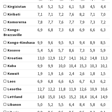
5,4
5,2
5,2
6,1
5,8
4,5
4,4
Kirgizistan
7,1
7,1
7,2
7,6
8,2
7,1
7,0
Kiribati
7,8
7,7
7,6
7,7
7,9
7,3
7,2
Komorerna
6,9
6,8
7,3
6,8
6,9
6,6
6,3
Kongo-
Brazzaville
9,9
9,6
9,5
9,3
9,4
8,9
8,5
Kongo-Kinshasa
5,4
5,6
5,7
8,6
7,3
5,9
5,9
Kosovo
13,0
12,9
12,7
14,1
16,2
14,8
13,3
Kroatien
9,9
9,9
10,0
10,4
15,3
10,3
10,1
Kuba
1,9
1,9
1,6
2,4
2,6
1,8
1,5
Kuwait
6,9
6,8
6,6
6,5
6,7
6,3
6,2
Laos
12,7
12,2
11,8
11,9
12,6
10,9
10,6
Lesotho
14,8
15,0
14,5
15,2
18,4
16,4
14,9
Lettland
5,0
5,2
5,5
6,4
8,4
5,8
6,0
Libanon