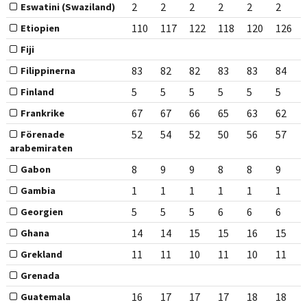
2
2
2
2
2
2
Eswatini (Swaziland)
110
117
122
118
120
126
Etiopien
Fiji
83
82
82
83
83
84
Filippinerna
5
5
5
5
5
5
Finland
67
67
66
65
63
62
Frankrike
52
54
52
50
56
57
Förenade
arabemiraten
8
9
9
8
8
9
Gabon
1
1
1
1
1
1
Gambia
5
5
5
6
6
6
Georgien
14
14
15
15
16
15
Ghana
11
11
10
11
10
11
Grekland
Grenada
16
17
17
17
18
18
Guatemala