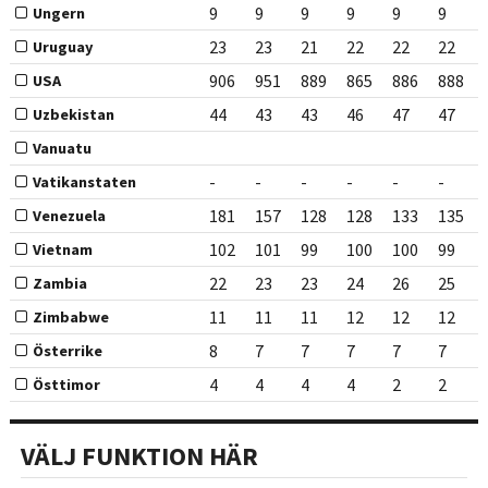
9
9
9
9
9
9
Ungern
23
23
21
22
22
22
Uruguay
906
951
889
865
886
888
USA
44
43
43
46
47
47
Uzbekistan
Vanuatu
-
-
-
-
-
-
Vatikanstaten
181
157
128
128
133
135
Venezuela
102
101
99
100
100
99
Vietnam
22
23
23
24
26
25
Zambia
11
11
11
12
12
12
Zimbabwe
8
7
7
7
7
7
Österrike
4
4
4
4
2
2
Östtimor
VÄLJ FUNKTION HÄR