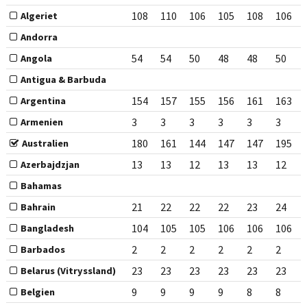
108
110
106
105
108
106
Algeriet
Andorra
54
54
50
48
48
50
Angola
Antigua & Barbuda
154
157
155
156
161
163
Argentina
3
3
3
3
3
3
Armenien
180
161
144
147
147
195
Australien
13
13
12
13
13
12
Azerbajdzjan
Bahamas
21
22
22
22
23
24
Bahrain
104
105
105
106
106
106
Bangladesh
2
2
2
2
2
2
Barbados
23
23
23
23
23
23
Belarus (Vitryssland)
9
9
9
9
8
8
Belgien