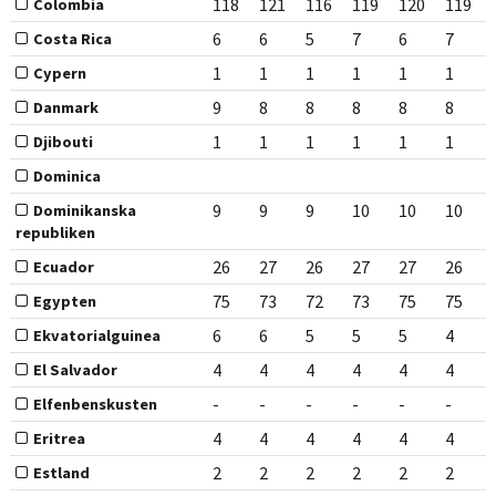
118
121
116
119
120
119
Colombia
6
6
5
7
6
7
Costa Rica
1
1
1
1
1
1
Cypern
9
8
8
8
8
8
Danmark
1
1
1
1
1
1
Djibouti
Dominica
9
9
9
10
10
10
Dominikanska
republiken
26
27
26
27
27
26
Ecuador
75
73
72
73
75
75
Egypten
6
6
5
5
5
4
Ekvatorialguinea
4
4
4
4
4
4
El Salvador
-
-
-
-
-
-
Elfenbenskusten
4
4
4
4
4
4
Eritrea
2
2
2
2
2
2
Estland