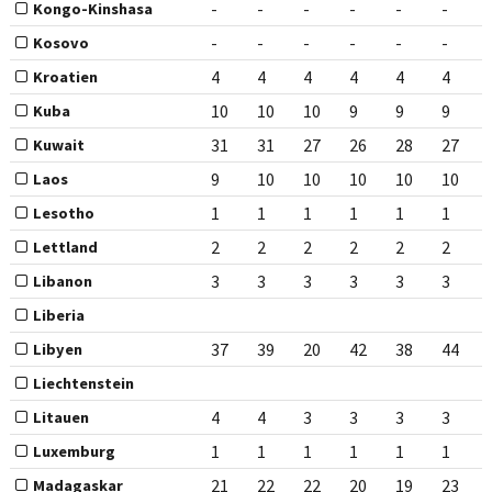
-
-
-
-
-
-
Kongo-Kinshasa
-
-
-
-
-
-
Kosovo
4
4
4
4
4
4
Kroatien
10
10
10
9
9
9
Kuba
31
31
27
26
28
27
Kuwait
9
10
10
10
10
10
Laos
1
1
1
1
1
1
Lesotho
2
2
2
2
2
2
Lettland
3
3
3
3
3
3
Libanon
Liberia
37
39
20
42
38
44
Libyen
Liechtenstein
4
4
3
3
3
3
Litauen
1
1
1
1
1
1
Luxemburg
21
22
22
20
19
23
Madagaskar