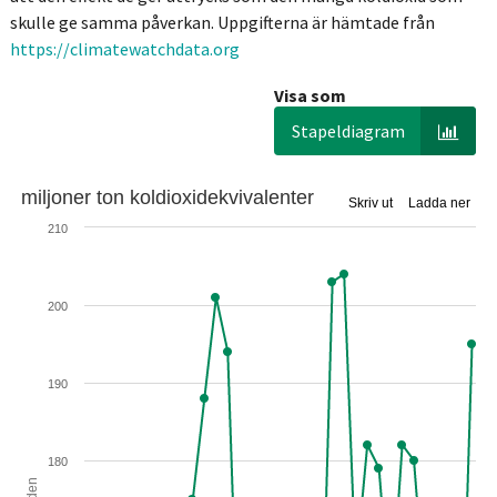
skulle ge samma påverkan. Uppgifterna är hämtade från
https://climatewatchdata.org
Visa som
Stapeldiagram
miljoner ton koldioxidekvivalenter
Skriv ut
Ladda ner
210
200
190
180