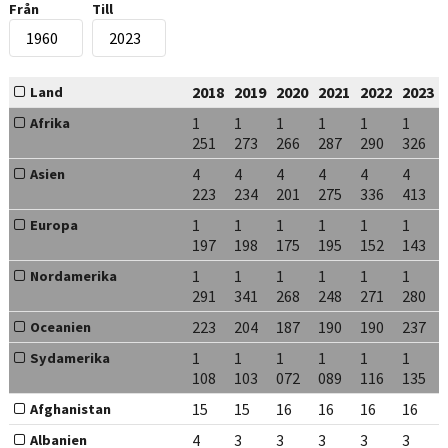
Från
Till
2018
2019
2020
2021
2022
2023
Land
1
1
1
1
1
1
Afrika
251
273
266
287
290
326
4
4
4
4
4
4
Asien
223
234
201
275
336
413
1
1
1
1
1
1
Europa
197
198
175
195
152
143
1
1
1
1
1
1
Nordamerika
291
341
268
248
271
280
223
204
187
190
190
237
Oceanien
1
1
1
1
1
1
Sydamerika
108
103
072
089
116
135
15
15
16
16
16
16
Afghanistan
4
3
3
3
3
3
Albanien