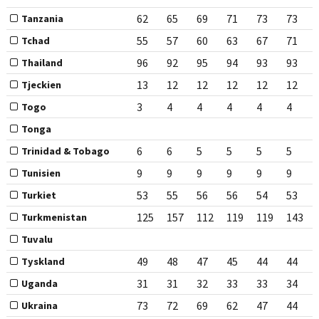
62
65
69
71
73
73
Tanzania
55
57
60
63
67
71
Tchad
96
92
95
94
93
93
Thailand
13
12
12
12
12
12
Tjeckien
3
4
4
4
4
4
Togo
Tonga
6
6
5
5
5
5
Trinidad & Tobago
9
9
9
9
9
9
Tunisien
53
55
56
56
54
53
Turkiet
125
157
112
119
119
143
Turkmenistan
Tuvalu
49
48
47
45
44
44
Tyskland
31
31
32
33
33
34
Uganda
73
72
69
62
47
44
Ukraina