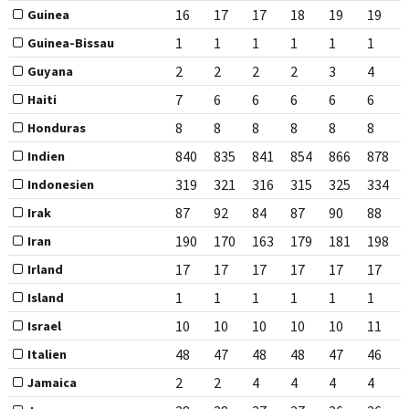
16
17
17
18
19
19
Guinea
1
1
1
1
1
1
Guinea-Bissau
2
2
2
2
3
4
Guyana
7
6
6
6
6
6
Haiti
8
8
8
8
8
8
Honduras
840
835
841
854
866
878
Indien
319
321
316
315
325
334
Indonesien
87
92
84
87
90
88
Irak
190
170
163
179
181
198
Iran
17
17
17
17
17
17
Irland
1
1
1
1
1
1
Island
10
10
10
10
10
11
Israel
48
47
48
48
47
46
Italien
2
2
4
4
4
4
Jamaica