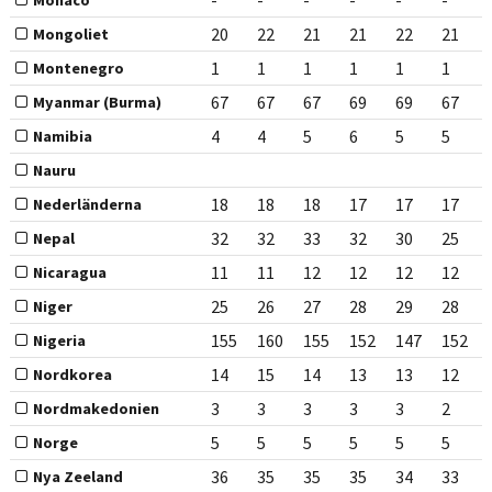
-
-
-
-
-
-
Monaco
20
22
21
21
22
21
Mongoliet
1
1
1
1
1
1
Montenegro
67
67
67
69
69
67
Myanmar (Burma)
4
4
5
6
5
5
Namibia
Nauru
18
18
18
17
17
17
Nederländerna
32
32
33
32
30
25
Nepal
11
11
12
12
12
12
Nicaragua
25
26
27
28
29
28
Niger
155
160
155
152
147
152
Nigeria
14
15
14
13
13
12
Nordkorea
3
3
3
3
3
2
Nordmakedonien
5
5
5
5
5
5
Norge
36
35
35
35
34
33
Nya Zeeland