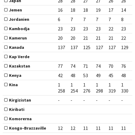
28
28
27
27
26
26
Japan
16
18
18
19
17
14
Jemen
6
7
7
7
7
8
Jordanien
23
23
23
23
22
23
Kambodja
20
20
21
21
21
22
Kamerun
137
137
125
127
127
129
Kanada
Kap Verde
77
74
71
74
70
76
Kazakstan
42
48
53
49
45
48
Kenya
1
1
1
1
1
1
Kina
258
254
276
298
319
330
-
-
-
-
-
-
Kirgizistan
Kiribati
Komorerna
12
12
11
11
11
11
Kongo-Brazzaville