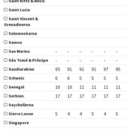
Saint Kitts & Nevis
Saint Lucia
Saint Vincent &
Grenadinerna
Salomonöarna
Samoa
-
-
-
-
-
-
San Marino
-
-
-
-
-
-
São Tomé & Príncipe
93
91
91
91
97
95
Saudiarabien
6
6
5
5
5
5
Schweiz
10
10
11
11
11
11
Senegal
17
17
17
17
17
17
Serbien
Seychellerna
5
4
4
5
4
5
Sierra Leone
Singapore