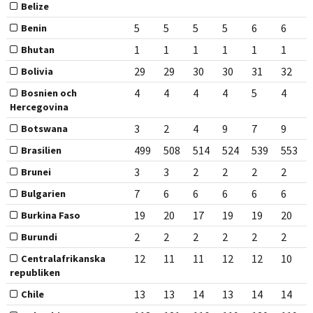
Belize
5
5
5
5
6
6
Benin
1
1
1
1
1
1
Bhutan
29
29
30
30
31
32
Bolivia
4
4
4
4
5
4
Bosnien och
Hercegovina
3
2
4
9
7
9
Botswana
499
508
514
524
539
553
Brasilien
3
3
2
2
2
2
Brunei
7
6
6
6
6
6
Bulgarien
19
20
17
19
19
20
Burkina Faso
2
2
2
2
2
2
Burundi
12
11
11
12
12
10
Centralafrikanska
republiken
13
13
14
13
14
14
Chile