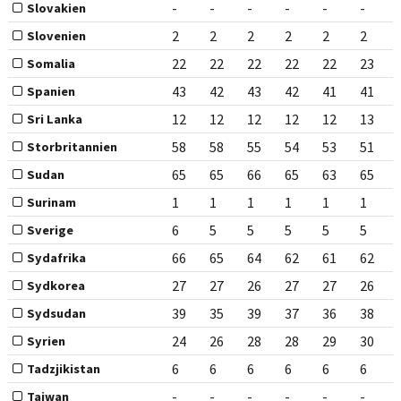
-
-
-
-
-
-
Slovakien
2
2
2
2
2
2
Slovenien
22
22
22
22
22
23
Somalia
43
42
43
42
41
41
Spanien
12
12
12
12
12
13
Sri Lanka
58
58
55
54
53
51
Storbritannien
65
65
66
65
63
65
Sudan
1
1
1
1
1
1
Surinam
6
5
5
5
5
5
Sverige
66
65
64
62
61
62
Sydafrika
27
27
26
27
27
26
Sydkorea
39
35
39
37
36
38
Sydsudan
24
26
28
28
29
30
Syrien
6
6
6
6
6
6
Tadzjikistan
-
-
-
-
-
-
Taiwan