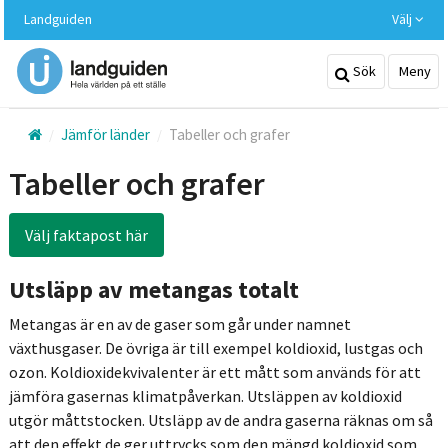
Hoppa
Landguiden
Välj
till
huvudinnehållet
Sök
Meny
Jämför länder
Tabeller och grafer
Tabeller och grafer
Välj faktapost här
Utsläpp av metangas totalt
Metangas är en av de gaser som går under namnet
växthusgaser. De övriga är till exempel koldioxid, lustgas och
ozon. Koldioxidekvivalenter är ett mått som används för att
jämföra gasernas klimatpåverkan. Utsläppen av koldioxid
utgör måttstocken. Utsläpp av de andra gaserna räknas om så
att den effekt de ger uttrycks som den mängd koldioxid som