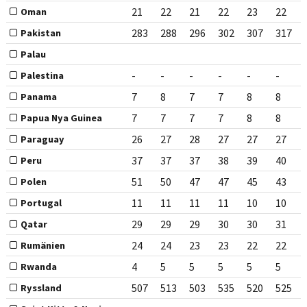
21
22
21
22
23
22
Oman
283
288
296
302
307
317
Pakistan
Palau
-
-
-
-
-
-
Palestina
7
8
7
7
8
8
Panama
7
7
7
7
8
8
Papua Nya Guinea
26
27
28
27
27
27
Paraguay
37
37
37
38
39
40
Peru
51
50
47
47
45
43
Polen
11
11
11
11
10
10
Portugal
29
29
29
30
30
31
Qatar
24
24
23
23
22
22
Rumänien
4
5
5
5
5
5
Rwanda
507
513
503
535
520
525
Ryssland