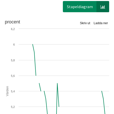
Stapeldiagram
procent
Skriv ut
Ladda ner
6,2
6
5,8
5,6
Värden
5,4
5,2