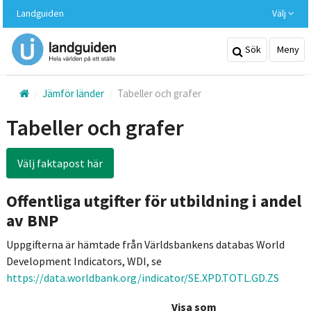
Hoppa
Landguiden
Välj
till
huvudinnehållet
Sök
Meny
Jämför länder
Tabeller och grafer
Tabeller och grafer
Välj faktapost här
Offentliga utgifter för utbildning i andel
av BNP
Uppgifterna är hämtade från Världsbankens databas World
Development Indicators, WDI, se
https://data.worldbank.org/indicator/SE.XPD.TOTL.GD.ZS
Visa som