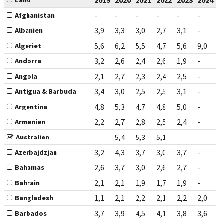
2019
2020
2021
2022
2023
2024
Land
-
-
-
-
-
-
Afghanistan
3,9
3,3
3,0
2,7
3,1
-
Albanien
5,6
6,2
5,5
4,7
5,6
9,0
Algeriet
3,2
2,6
2,4
2,6
1,9
-
Andorra
2,1
2,7
2,3
2,4
2,5
-
Angola
3,4
3,0
2,5
2,5
3,1
-
Antigua & Barbuda
4,8
5,3
4,7
4,8
5,0
-
Argentina
2,2
2,7
2,8
2,5
2,4
-
Armenien
-
5,4
5,3
5,1
-
-
Australien
3,2
4,3
3,7
3,0
3,7
-
Azerbajdzjan
2,6
3,7
3,0
2,6
2,7
-
Bahamas
2,1
2,1
1,9
1,7
1,9
-
Bahrain
1,1
2,1
2,2
2,1
2,2
2,0
Bangladesh
3,7
3,9
4,5
4,1
3,8
3,6
Barbados