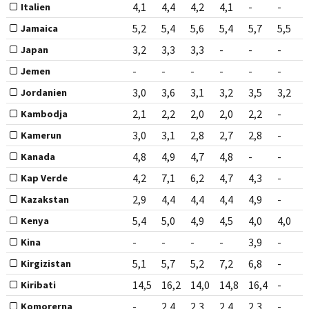
4,1
4,4
4,2
4,1
-
-
Italien
5,2
5,4
5,6
5,4
5,7
5,5
Jamaica
3,2
3,3
3,3
-
-
-
Japan
-
-
-
-
-
-
Jemen
3,0
3,6
3,1
3,2
3,5
3,2
Jordanien
2,1
2,2
2,0
2,0
2,2
-
Kambodja
3,0
3,1
2,8
2,7
2,8
-
Kamerun
4,8
4,9
4,7
4,8
-
-
Kanada
4,2
7,1
6,2
4,7
4,3
-
Kap Verde
2,9
4,4
4,4
4,4
4,9
-
Kazakstan
5,4
5,0
4,9
4,5
4,0
4,0
Kenya
-
-
-
-
3,9
-
Kina
5,1
5,7
5,2
7,2
6,8
-
Kirgizistan
14,5
16,2
14,0
14,8
16,4
-
Kiribati
-
2,4
2,3
2,4
2,3
-
Komorerna