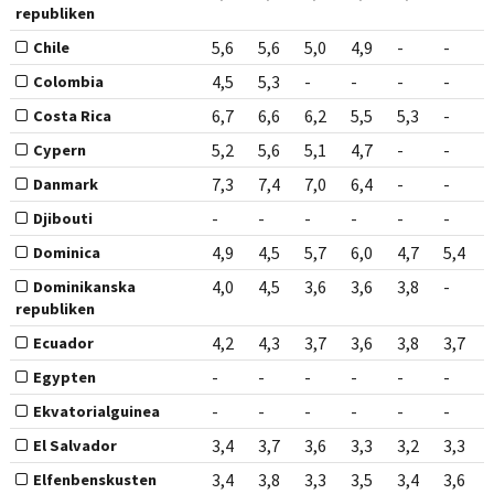
republiken
5,6
5,6
5,0
4,9
-
-
Chile
4,5
5,3
-
-
-
-
Colombia
6,7
6,6
6,2
5,5
5,3
-
Costa Rica
5,2
5,6
5,1
4,7
-
-
Cypern
7,3
7,4
7,0
6,4
-
-
Danmark
-
-
-
-
-
-
Djibouti
4,9
4,5
5,7
6,0
4,7
5,4
Dominica
4,0
4,5
3,6
3,6
3,8
-
Dominikanska
republiken
4,2
4,3
3,7
3,6
3,8
3,7
Ecuador
-
-
-
-
-
-
Egypten
-
-
-
-
-
-
Ekvatorialguinea
3,4
3,7
3,6
3,3
3,2
3,3
El Salvador
3,4
3,8
3,3
3,5
3,4
3,6
Elfenbenskusten