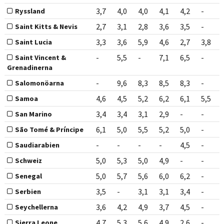
3,7
4,0
4,0
4,1
4,2
-
Ryssland
2,7
3,1
2,8
3,6
3,5
-
Saint Kitts & Nevis
3,3
3,6
5,9
4,6
2,7
3,8
Saint Lucia
-
5,5
-
7,1
6,5
-
Saint Vincent &
Grenadinerna
-
9,6
8,3
8,5
8,3
-
Salomonöarna
4,6
4,5
5,2
6,2
6,1
5,5
Samoa
3,4
3,4
3,1
2,9
-
-
San Marino
6,1
5,0
5,5
5,2
5,0
-
São Tomé & Príncipe
-
-
-
-
4,5
-
Saudiarabien
5,0
5,3
5,0
4,9
-
-
Schweiz
5,0
5,7
5,6
6,0
6,2
-
Senegal
3,5
-
3,1
3,1
3,4
-
Serbien
3,6
4,2
4,9
3,7
4,5
-
Seychellerna
4,7
5,3
5,6
4,9
2,6
-
Sierra Leone