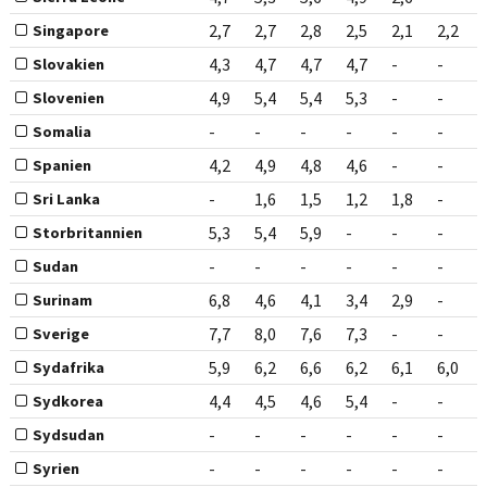
2,7
2,7
2,8
2,5
2,1
2,2
Singapore
4,3
4,7
4,7
4,7
-
-
Slovakien
4,9
5,4
5,4
5,3
-
-
Slovenien
-
-
-
-
-
-
Somalia
4,2
4,9
4,8
4,6
-
-
Spanien
-
1,6
1,5
1,2
1,8
-
Sri Lanka
5,3
5,4
5,9
-
-
-
Storbritannien
-
-
-
-
-
-
Sudan
6,8
4,6
4,1
3,4
2,9
-
Surinam
7,7
8,0
7,6
7,3
-
-
Sverige
5,9
6,2
6,6
6,2
6,1
6,0
Sydafrika
4,4
4,5
4,6
5,4
-
-
Sydkorea
-
-
-
-
-
-
Sydsudan
-
-
-
-
-
-
Syrien