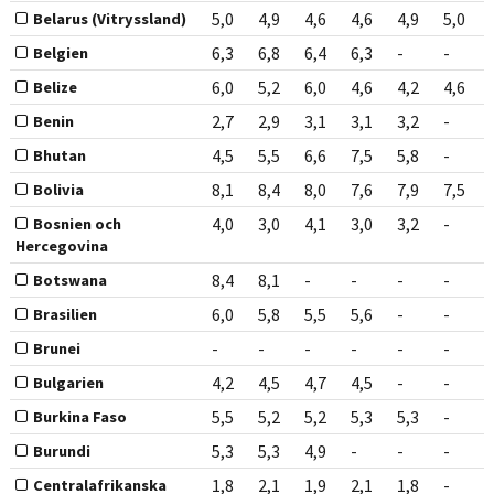
5,0
4,9
4,6
4,6
4,9
5,0
Belarus (Vitryssland)
6,3
6,8
6,4
6,3
-
-
Belgien
6,0
5,2
6,0
4,6
4,2
4,6
Belize
2,7
2,9
3,1
3,1
3,2
-
Benin
4,5
5,5
6,6
7,5
5,8
-
Bhutan
8,1
8,4
8,0
7,6
7,9
7,5
Bolivia
4,0
3,0
4,1
3,0
3,2
-
Bosnien och
Hercegovina
8,4
8,1
-
-
-
-
Botswana
6,0
5,8
5,5
5,6
-
-
Brasilien
-
-
-
-
-
-
Brunei
4,2
4,5
4,7
4,5
-
-
Bulgarien
5,5
5,2
5,2
5,3
5,3
-
Burkina Faso
5,3
5,3
4,9
-
-
-
Burundi
1,8
2,1
1,9
2,1
1,8
-
Centralafrikanska