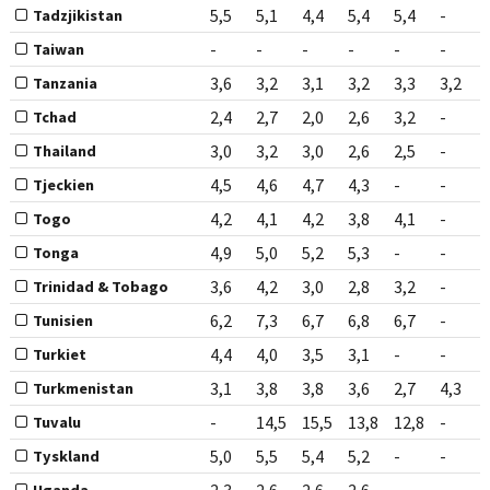
5,5
5,1
4,4
5,4
5,4
-
Tadzjikistan
-
-
-
-
-
-
Taiwan
3,6
3,2
3,1
3,2
3,3
3,2
Tanzania
2,4
2,7
2,0
2,6
3,2
-
Tchad
3,0
3,2
3,0
2,6
2,5
-
Thailand
4,5
4,6
4,7
4,3
-
-
Tjeckien
4,2
4,1
4,2
3,8
4,1
-
Togo
4,9
5,0
5,2
5,3
-
-
Tonga
3,6
4,2
3,0
2,8
3,2
-
Trinidad & Tobago
6,2
7,3
6,7
6,8
6,7
-
Tunisien
4,4
4,0
3,5
3,1
-
-
Turkiet
3,1
3,8
3,8
3,6
2,7
4,3
Turkmenistan
-
14,5
15,5
13,8
12,8
-
Tuvalu
5,0
5,5
5,4
5,2
-
-
Tyskland