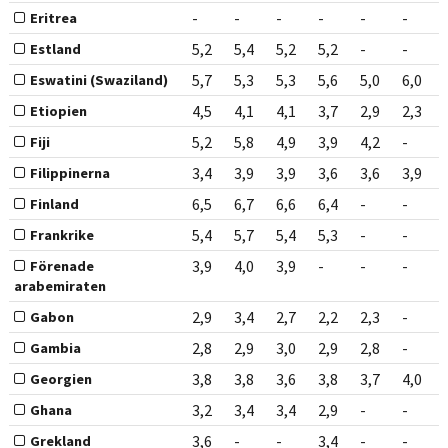
-
-
-
-
-
-
Eritrea
5,2
5,4
5,2
5,2
-
-
Estland
5,7
5,3
5,3
5,6
5,0
6,0
Eswatini (Swaziland)
4,5
4,1
4,1
3,7
2,9
2,3
Etiopien
5,2
5,8
4,9
3,9
4,2
-
Fiji
3,4
3,9
3,9
3,6
3,6
3,9
Filippinerna
6,5
6,7
6,6
6,4
-
-
Finland
5,4
5,7
5,4
5,3
-
-
Frankrike
3,9
4,0
3,9
-
-
-
Förenade
arabemiraten
2,9
3,4
2,7
2,2
2,3
-
Gabon
2,8
2,9
3,0
2,9
2,8
-
Gambia
3,8
3,8
3,6
3,8
3,7
4,0
Georgien
3,2
3,4
3,4
2,9
-
-
Ghana
3,6
-
-
3,4
-
-
Grekland