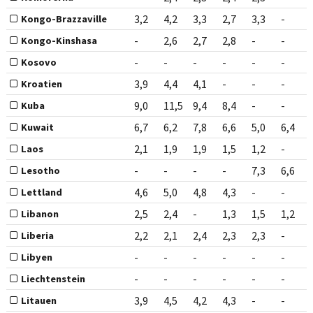
3,2
4,2
3,3
2,7
3,3
-
Kongo-Brazzaville
-
2,6
2,7
2,8
-
-
Kongo-Kinshasa
-
-
-
-
-
-
Kosovo
3,9
4,4
4,1
-
-
-
Kroatien
9,0
11,5
9,4
8,4
-
-
Kuba
6,7
6,2
7,8
6,6
5,0
6,4
Kuwait
2,1
1,9
1,9
1,5
1,2
-
Laos
-
-
-
-
7,3
6,6
Lesotho
4,6
5,0
4,8
4,3
-
-
Lettland
2,5
2,4
-
1,3
1,5
1,2
Libanon
2,2
2,1
2,4
2,3
2,3
-
Liberia
-
-
-
-
-
-
Libyen
-
-
-
-
-
-
Liechtenstein
3,9
4,5
4,2
4,3
-
-
Litauen