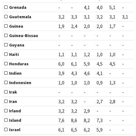
-
-
4,1
4,0
5,1
-
Grenada
3,2
3,3
3,1
3,2
3,1
3,1
Guatemala
1,9
2,4
2,0
2,0
1,7
-
Guinea
-
-
-
-
-
-
Guinea-Bissau
-
-
-
-
-
-
Guyana
1,1
1,1
1,2
1,0
1,0
-
Haiti
6,0
6,1
5,9
4,5
4,5
-
Honduras
3,9
4,3
4,6
4,1
-
-
Indien
1,0
1,0
1,0
0,9
1,3
-
Indonesien
-
-
-
-
-
-
Irak
3,2
3,2
-
2,7
2,8
-
Iran
3,2
3,2
2,9
-
-
-
Irland
7,6
8,6
8,2
7,3
-
-
Island
6,1
6,5
6,2
5,9
-
-
Israel