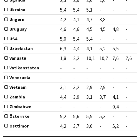
2,3
2,6
2,6
2,6
-
-
Uganda
5,4
5,4
5,1
-
-
-
Ukraina
4,2
4,1
4,7
3,8
-
-
Ungern
4,6
4,6
4,5
4,5
4,8
-
Uruguay
5,0
5,4
5,4
-
-
-
USA
6,3
4,4
4,1
5,2
5,5
-
Uzbekistan
1,8
2,2
10,1
10,7
7,6
7,6
Vanuatu
-
-
-
-
-
-
Vatikanstaten
-
-
-
-
-
-
Venezuela
3,1
3,2
2,9
2,9
-
-
Vietnam
4,4
3,9
3,1
3,7
4,1
-
Zambia
-
-
-
-
0,4
-
Zimbabwe
5,2
5,6
5,5
5,3
-
-
Österrike
4,2
3,7
3,0
-
5,2
-
Östtimor