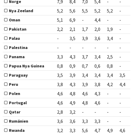
7,9
8,4
7,0
5,4
-
-
Norge
5,2
5,6
5,5
5,2
5,2
-
Nya Zeeland
5,1
6,9
-
4,4
-
-
Oman
2,2
2,1
1,7
2,0
1,9
-
Pakistan
-
3,5
3,9
3,6
3,4
-
Palau
-
-
-
-
-
-
Palestina
3,3
4,3
3,7
3,4
2,5
-
Panama
0,8
0,9
0,7
0,6
0,8
-
Papua Nya Guinea
3,5
3,9
3,4
3,4
3,4
3,5
Paraguay
3,8
4,3
3,9
3,8
4,2
4,4
Peru
4,6
4,8
4,6
4,3
-
-
Polen
4,6
4,9
4,8
4,6
-
-
Portugal
2,8
3,2
-
-
-
-
Qatar
3,6
3,6
3,3
3,3
-
-
Rumänien
3,2
3,3
5,6
4,7
4,9
4,6
Rwanda