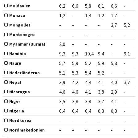
6,2
6,6
5,8
6,1
6,6
-
Moldavien
1,2
-
1,4
1,2
1,7
-
Monaco
-
-
-
-
3,7
5,2
Mongoliet
-
-
-
-
-
-
Montenegro
2,0
-
-
-
-
-
Myanmar (Burma)
9,3
9,3
10,4
9,4
-
9,1
Namibia
5,7
5,9
5,2
5,9
5,8
-
Nauru
5,1
5,3
5,4
5,2
-
-
Nederländerna
3,9
4,2
4,4
4,1
4,0
3,7
Nepal
4,6
4,6
4,1
3,8
2,9
-
Nicaragua
3,5
3,8
3,8
3,7
4,1
-
Niger
0,4
0,4
0,4
0,3
0,3
-
Nigeria
-
-
-
-
-
-
Nordkorea
-
-
-
-
-
-
Nordmakedonien