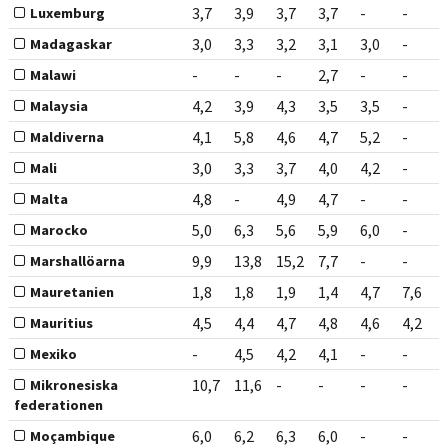
3,7
3,9
3,7
3,7
-
-
Luxemburg
3,0
3,3
3,2
3,1
3,0
-
Madagaskar
-
-
-
2,7
-
-
Malawi
4,2
3,9
4,3
3,5
3,5
-
Malaysia
4,1
5,8
4,6
4,7
5,2
-
Maldiverna
3,0
3,3
3,7
4,0
4,2
-
Mali
4,8
-
4,9
4,7
-
-
Malta
5,0
6,3
5,6
5,9
6,0
-
Marocko
9,9
13,8
15,2
7,7
-
-
Marshallöarna
1,8
1,8
1,9
1,4
4,7
7,6
Mauretanien
4,5
4,4
4,7
4,8
4,6
4,2
Mauritius
-
4,5
4,2
4,1
-
-
Mexiko
10,7
11,6
-
-
-
-
Mikronesiska
federationen
6,0
6,2
6,3
6,0
-
-
Moçambique