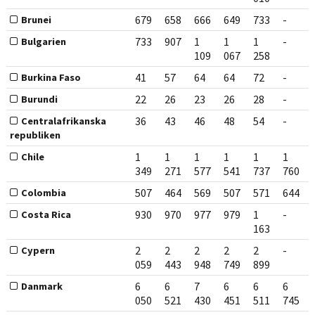
679
658
666
649
733
-
Brunei
733
907
1
1
1
-
Bulgarien
109
067
258
41
57
64
64
72
-
Burkina Faso
22
26
23
26
28
-
Burundi
36
43
46
48
54
-
Centralafrikanska
republiken
1
1
1
1
1
1
Chile
349
271
577
541
737
760
507
464
569
507
571
644
Colombia
930
970
977
979
1
-
Costa Rica
163
2
2
2
2
2
-
Cypern
059
443
948
749
899
6
6
7
6
6
6
Danmark
050
521
430
451
511
745