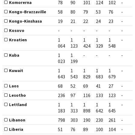
78
90
101
124
102
-
Komorerna
58
80
79
53
76
-
Kongo-Brazzaville
19
21
22
24
23
-
Kongo-Kinshasa
-
-
-
-
-
-
Kosovo
1
1
1
1
1
-
Kroatien
064
123
424
329
548
1
1
-
-
-
-
Kuba
023
199
1
1
1
1
1
-
Kuwait
643
543
829
683
679
68
52
69
41
27
-
Laos
236
97
116
133
123
-
Lesotho
1
1
1
1
1
-
Lettland
183
313
898
642
645
798
303
190
230
261
-
Libanon
51
76
89
100
104
-
Liberia