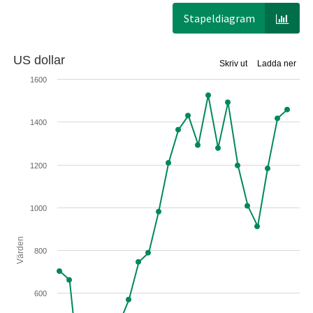
Stapeldiagram
US dollar
Skriv ut
Ladda ner
1600
1400
1200
1000
Värden
800
600