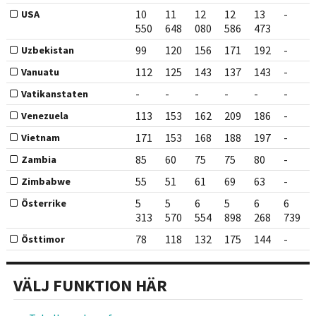
10
11
12
12
13
-
USA
550
648
080
586
473
99
120
156
171
192
-
Uzbekistan
112
125
143
137
143
-
Vanuatu
-
-
-
-
-
-
Vatikanstaten
113
153
162
209
186
-
Venezuela
171
153
168
188
197
-
Vietnam
85
60
75
75
80
-
Zambia
55
51
61
69
63
-
Zimbabwe
5
5
6
5
6
6
Österrike
313
570
554
898
268
739
78
118
132
175
144
-
Östtimor
VÄLJ FUNKTION HÄR