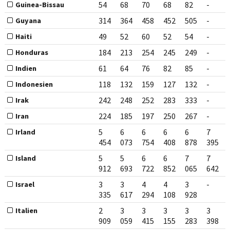
54
68
70
68
82
-
Guinea-Bissau
314
364
458
452
505
-
Guyana
49
52
60
52
54
-
Haiti
184
213
254
245
249
-
Honduras
61
64
76
82
85
-
Indien
118
132
159
127
132
-
Indonesien
242
248
252
283
333
-
Irak
224
185
197
250
267
-
Iran
5
6
6
6
6
7
Irland
454
073
754
408
878
395
5
5
6
6
7
7
Island
912
693
722
852
065
642
3
3
4
4
3
-
Israel
335
617
294
108
928
2
3
3
3
3
3
Italien
909
059
415
155
283
398