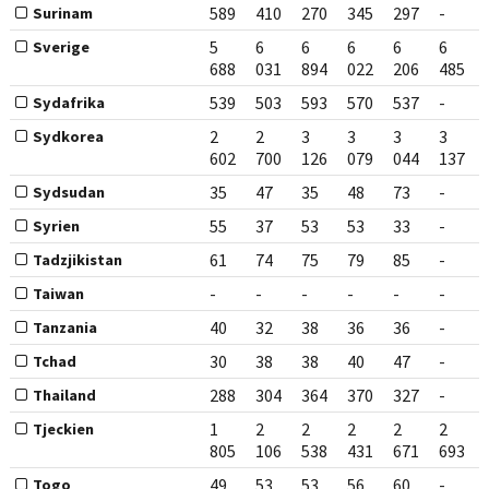
589
410
270
345
297
-
Surinam
5
6
6
6
6
6
Sverige
688
031
894
022
206
485
539
503
593
570
537
-
Sydafrika
2
2
3
3
3
3
Sydkorea
602
700
126
079
044
137
35
47
35
48
73
-
Sydsudan
55
37
53
53
33
-
Syrien
61
74
75
79
85
-
Tadzjikistan
-
-
-
-
-
-
Taiwan
40
32
38
36
36
-
Tanzania
30
38
38
40
47
-
Tchad
288
304
364
370
327
-
Thailand
1
2
2
2
2
2
Tjeckien
805
106
538
431
671
693
49
53
53
56
60
-
Togo