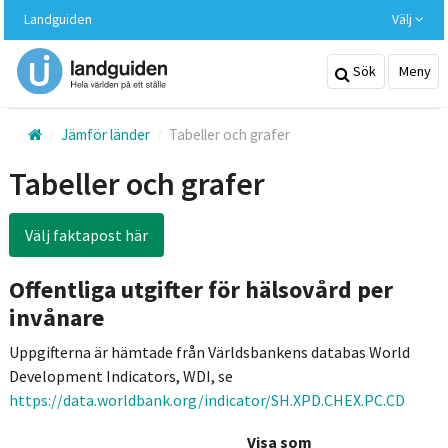
Hoppa
Landguiden
Välj
till
huvudinnehållet
Sök
Meny
Jämför länder
Tabeller och grafer
Tabeller och grafer
Välj faktapost här
Offentliga utgifter för hälsovård per
invånare
Uppgifterna är hämtade från Världsbankens databas World
Development Indicators, WDI, se
https://data.worldbank.org/indicator/SH.XPD.CHEX.PC.CD
Visa som