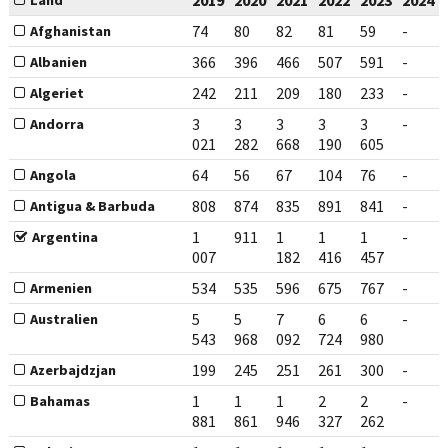
2019
2020
2021
2022
2023
2024
Land
74
80
82
81
59
-
Afghanistan
366
396
466
507
591
-
Albanien
242
211
209
180
233
-
Algeriet
3
3
3
3
3
-
Andorra
021
282
668
190
605
64
56
67
104
76
-
Angola
808
874
835
891
841
-
Antigua & Barbuda
1
911
1
1
1
-
Argentina
007
182
416
457
534
535
596
675
767
-
Armenien
5
5
7
6
6
-
Australien
543
968
092
724
980
199
245
251
261
300
-
Azerbajdzjan
1
1
1
2
2
-
Bahamas
881
861
946
327
262