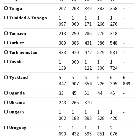
267
263
349
383
358
-
Tonga
1
1
1
1
1
-
Trinidad & Tobago
097
060
171
266
276
213
250
285
276
318
-
Tunisien
389
386
431
386
548
-
Turkiet
433
420
472
579
581
-
Turkmenistan
1
900
1
1
1
-
Tuvalu
139
122
300
724
5
5
6
6
6
6
Tyskland
447
907
654
226
395
849
33
45
51
44
45
-
Uganda
243
265
370
-
-
-
Ukraina
1
1
1
1
1
-
Ungern
062
183
393
228
420
1
1
1
1
2
-
Uruguay
693
432
595
851
076