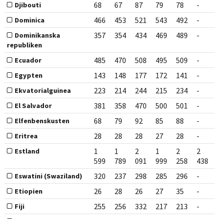
68
67
87
79
78
-
Djibouti
466
453
521
543
492
-
Dominica
357
354
434
469
489
-
Dominikanska
republiken
485
470
508
495
509
-
Ecuador
143
148
177
172
141
-
Egypten
223
214
244
215
234
-
Ekvatorialguinea
381
358
470
500
501
-
El Salvador
68
79
92
85
88
-
Elfenbenskusten
28
28
28
27
28
-
Eritrea
1
1
2
1
2
2
Estland
599
789
091
999
258
438
320
237
298
285
296
-
Eswatini (Swaziland)
26
28
26
27
35
-
Etiopien
255
256
332
217
213
-
Fiji