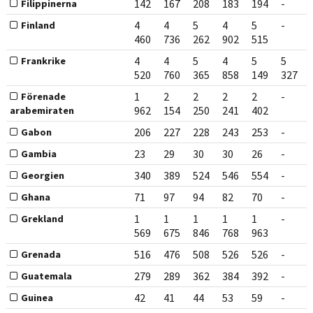
142
167
208
183
194
-
Filippinerna
4
4
5
4
5
-
Finland
460
736
262
902
515
4
4
5
4
5
5
Frankrike
520
760
365
858
149
327
1
2
2
2
2
-
Förenade
962
154
250
241
402
arabemiraten
206
227
228
243
253
-
Gabon
23
29
30
30
26
-
Gambia
340
389
524
546
554
-
Georgien
71
97
94
82
70
-
Ghana
1
1
1
1
1
-
Grekland
569
675
846
768
963
516
476
508
526
526
-
Grenada
279
289
362
384
392
-
Guatemala
42
41
44
53
59
-
Guinea