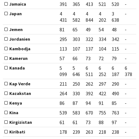
391
365
413
521
520
-
Jamaica
4
4
4
4
3
-
Japan
431
582
844
202
638
81
65
49
54
48
-
Jemen
295
303
322
334
342
-
Jordanien
113
107
137
104
115
-
Kambodja
57
66
73
72
79
-
Kamerun
5
5
6
6
6
6
Kanada
099
646
511
252
187
378
211
250
262
297
290
-
Kap Verde
264
330
392
422
490
-
Kazakstan
86
87
94
91
85
-
Kenya
539
583
670
755
763
-
Kina
61
61
73
88
97
-
Kirgizistan
178
239
263
218
238
-
Kiribati