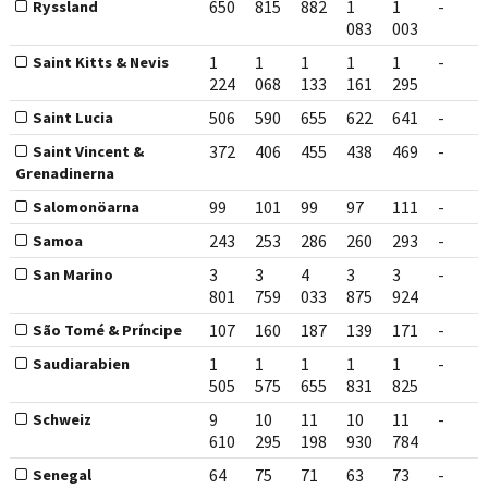
650
815
882
1
1
-
Ryssland
083
003
1
1
1
1
1
-
Saint Kitts & Nevis
224
068
133
161
295
506
590
655
622
641
-
Saint Lucia
372
406
455
438
469
-
Saint Vincent &
Grenadinerna
99
101
99
97
111
-
Salomonöarna
243
253
286
260
293
-
Samoa
3
3
4
3
3
-
San Marino
801
759
033
875
924
107
160
187
139
171
-
São Tomé & Príncipe
1
1
1
1
1
-
Saudiarabien
505
575
655
831
825
9
10
11
10
11
-
Schweiz
610
295
198
930
784
64
75
71
63
73
-
Senegal