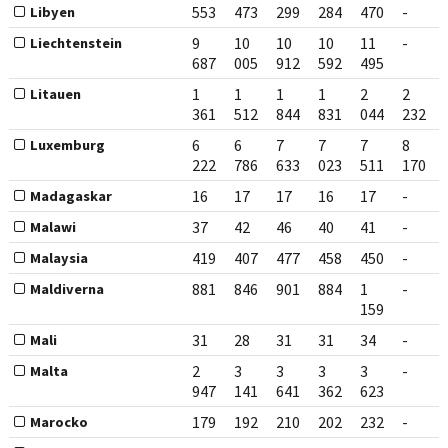
553
473
299
284
470
-
Libyen
9
10
10
10
11
-
Liechtenstein
687
005
912
592
495
1
1
1
1
2
2
Litauen
361
512
844
831
044
232
6
6
7
7
7
8
Luxemburg
222
786
633
023
511
170
16
17
17
16
17
-
Madagaskar
37
42
46
40
41
-
Malawi
419
407
477
458
450
-
Malaysia
881
846
901
884
1
-
Maldiverna
159
31
28
31
31
34
-
Mali
2
3
3
3
3
-
Malta
947
141
641
362
623
179
192
210
202
232
-
Marocko