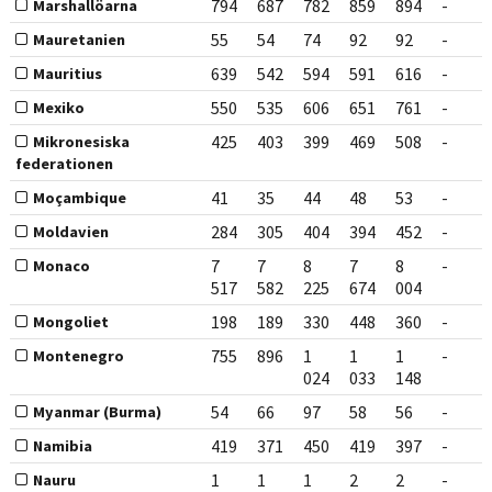
794
687
782
859
894
-
Marshallöarna
55
54
74
92
92
-
Mauretanien
639
542
594
591
616
-
Mauritius
550
535
606
651
761
-
Mexiko
425
403
399
469
508
-
Mikronesiska
federationen
41
35
44
48
53
-
Moçambique
284
305
404
394
452
-
Moldavien
7
7
8
7
8
-
Monaco
517
582
225
674
004
198
189
330
448
360
-
Mongoliet
755
896
1
1
1
-
Montenegro
024
033
148
54
66
97
58
56
-
Myanmar (Burma)
419
371
450
419
397
-
Namibia
1
1
1
2
2
-
Nauru