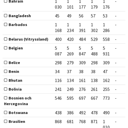
1
1
1
1
1
-
Bahrain
030
101
177
179
176
45
49
56
57
53
-
Bangladesh
1
1
1
1
1
-
Barbados
168
234
391
302
286
400
420
484
529
558
-
Belarus (Vitryssland)
5
5
5
5
5
-
Belgien
087
269
847
488
931
298
279
309
298
309
-
Belize
34
37
38
38
47
-
Benin
116
134
161
138
162
-
Bhutan
241
249
276
261
255
-
Bolivia
546
595
697
667
773
-
Bosnien och
Hercegovina
438
386
492
478
490
-
Botswana
868
681
768
871
1
-
Brasilien
010