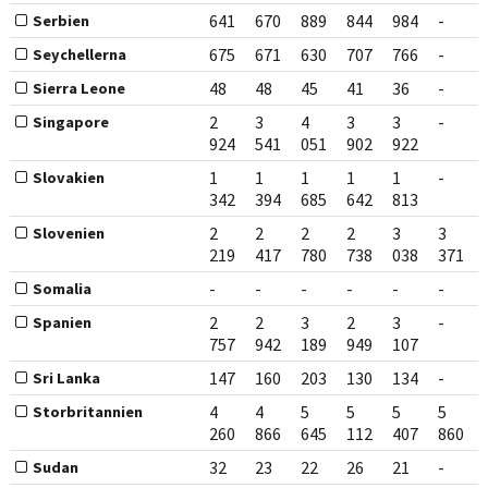
641
670
889
844
984
-
Serbien
675
671
630
707
766
-
Seychellerna
48
48
45
41
36
-
Sierra Leone
2
3
4
3
3
-
Singapore
924
541
051
902
922
1
1
1
1
1
-
Slovakien
342
394
685
642
813
2
2
2
2
3
3
Slovenien
219
417
780
738
038
371
-
-
-
-
-
-
Somalia
2
2
3
2
3
-
Spanien
757
942
189
949
107
147
160
203
130
134
-
Sri Lanka
4
4
5
5
5
5
Storbritannien
260
866
645
112
407
860
32
23
22
26
21
-
Sudan