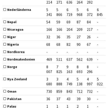
214
271
636
264
292
5
5
6
5
6
6
Nederländerna
341
866
719
968
372
845
54
59
69
87
84
-
Nepal
166
166
204
209
217
-
Nicaragua
32
36
35
27
26
-
Niger
68
68
82
90
67
-
Nigeria
-
-
-
-
-
-
Nordkorea
469
511
637
562
639
-
Nordmakedonien
8
7
9
8
8
-
Norge
007
825
163
693
296
3
3
4
5
4
5
Nya Zeeland
680
888
749
138
997
022
730
859
843
712
732
-
Oman
36
37
43
39
30
-
Pakistan
1
1
1
2
1
-
Palau