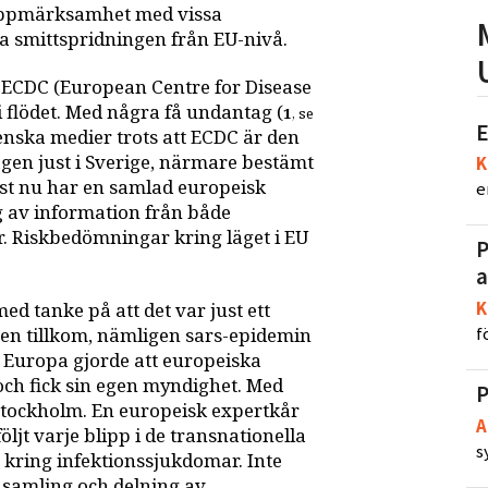
uppmärksamhet med vissa
va smittspridningen från EU-nivå.
ECDC (European Centre for Disease
i flödet. Med några få undantag (
1
, se
E
venska medier trots att ECDC är den
gen just i Sverige, närmare bestämt
K
ust nu har en samlad europeisk
e
g av information från både
 Riskbedömningar kring läget i EU
P
a
K
ed tanke på att det var just ett
f
ten tillkom, nämligen sars-epidemin
l Europa gjorde att europeiska
ch fick sin egen myndighet. Med
P
Stockholm. En europeisk expertkår
A
ljt varje blipp i de transnationella
s
 kring infektionssjukdomar. Inte
nsamling och delning av