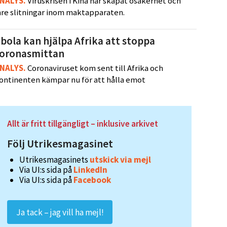
NALYS
.
Viruskrisen i Kina har skapat osäkerhet och
nre slitningar inom maktapparaten.
bola kan hjälpa Afrika att stoppa
coronasmittan
NALYS
.
Coronaviruset kom sent till Afrika och
ontinenten kämpar nu för att hålla emot
Allt är fritt tillgängligt – inklusive arkivet
Följ Utrikesmagasinet
Utrikesmagasinets
utskick via mejl
Via UI:s sida på
LinkedIn
Via UI:s sida på
Facebook
Ja tack – jag vill ha mejl!