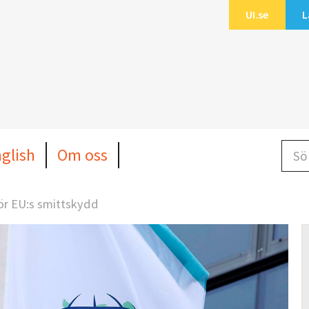
UI.se
L
Sök b
nglish
Om oss
ör EU:s smittskydd