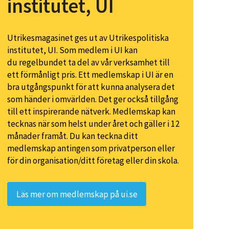
institutet, UI
Utrikesmagasinet ges ut av Utrikespolitiska
institutet, UI. Som medlem i UI kan
du regelbundet ta del av vår verksamhet till
ett förmånligt pris. Ett medlemskap i UI är en
bra utgångspunkt för att kunna analysera det
som händer i omvärlden. Det ger också tillgång
till ett inspirerande nätverk. Medlemskap kan
tecknas när som helst under året och gäller i 12
månader framåt. Du kan teckna ditt
medlemskap antingen som privatperson eller
för din organisation/ditt företag eller din skola.
Läs mer om medlemskap på ui.se