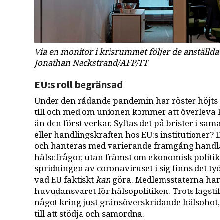
Via en monitor i krisrummet följer de anställd
Jonathan Nackstrand/AFP/TT
EU:s roll begränsad
Under den rådande pandemin har röster höjts 
till och med om unionen kommer att överleva 
än den först verkar. Syftas det på brister i s
eller handlingskraften hos EU:s institutioner
och hanteras med varierande framgång handla
hälsofrågor, utan främst om ekonomisk politik
spridningen av coronaviruset i sig finns det t
vad EU faktiskt
kan
göra. Medlemsstaterna har 
huvudansvaret för hälsopolitiken. Trots lagst
något kring just gränsöverskridande hälsohot, 
till att stödja och samordna.