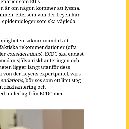
cenarier som EU:s
an är om någon kommer att lyssna.
pinnen, eftersom von der Leyen har
ch epidemiologer som ska vägleda
myndigheten saknar mandat att
faktiska rekommendationer (ofta
ller
considerations
). ECDC ska endast
medan själva riskhanteringen och
eten ligger långt utanför dess
la von der Leyens expertpanel, vars
endations
, bör ses som ett litet steg
n riskhantering och
med underlag från ECDC men