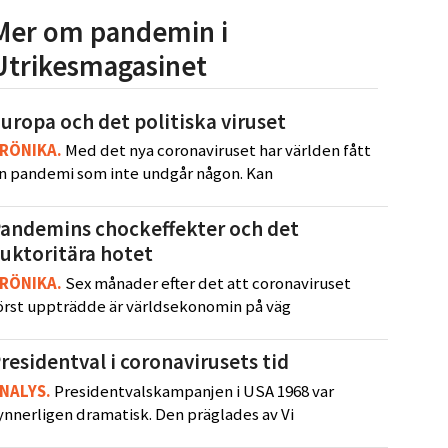
Mer om pandemin i
Utrikesmagasinet
uropa och det politiska viruset
RÖNIKA
.
Med det nya coronaviruset har världen fått
n pandemi som inte undgår någon. Kan
andemins chockeffekter och det
uktoritära hotet
RÖNIKA
.
Sex månader efter det att coronaviruset
örst uppträdde är världsekonomin på väg
residentval i coronavirusets tid
NALYS
.
Presidentvalskampanjen i USA 1968 var
ynnerligen dramatisk. Den präglades av Vi