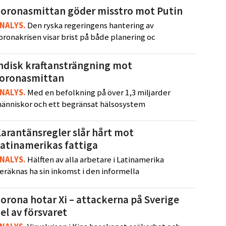
oronasmittan göder misstro mot Putin
NALYS
.
Den ryska regeringens hantering av
oronakrisen visar brist på både planering oc
ndisk kraftansträngning mot
coronasmittan
NALYS
.
Med en befolkning på över 1,3 miljarder
änniskor och ett begränsat hälsosystem
arantänsregler slår hårt mot
atinamerikas fattiga
NALYS
.
Hälften av alla arbetare i Latinamerika
eräknas ha sin inkomst i den informella
orona hotar Xi – attackerna på Sverige
el av försvaret