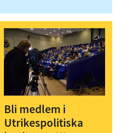
Bli medlem i
Utrikespolitiska