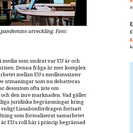
A
i
E
a pandemins utveckling. Foto:
A
k
i media som undrat var EU är och
krisen. Denna fråga är mer komplex
amarbetet mellan EU:s medlemsstater
? De utmaningar som nu debatteras
r dessutom ofta inte om
 och den inre marknaden. Vad gäller
ydliga juridiska begränsningar kring
enligt Lissabonfördragen fortsatt
iftning som formaliserat samarbetet
är EU:s roll här i princip begränsad