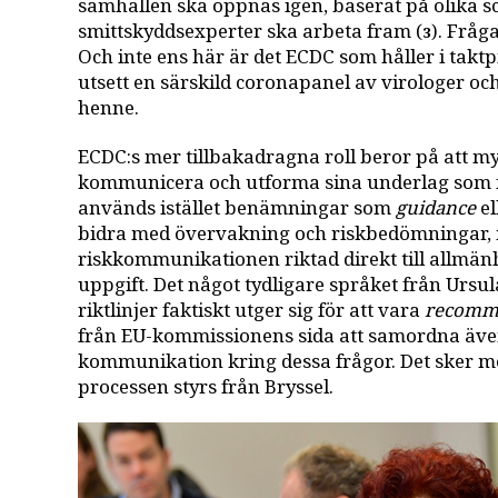
samhällen ska öppnas igen, baserat på olika s
smittskyddsexperter ska arbeta fram (
). Fråg
3
Och inte ens här är det ECDC som håller i takt
utsett en särskild coronapanel av virologer o
henne.
ECDC:s mer tillbakadragna roll beror på att 
kommunicera och utforma sina underlag som 
används istället benämningar som
guidance
e
bidra med övervakning och riskbedömningar, 
riskkommunikationen riktad direkt till allmänh
uppgift. Det något tydligare språket från Ursu
riktlinjer faktiskt utger sig för att vara
recomm
från EU-kommissionens sida att samordna äve
kommunikation kring dessa frågor. Det sker 
processen styrs från Bryssel.