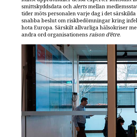
smittskyddsdata och
alerts
mellan medlemsstat
tider möts personalen varje dag i det särskilda
snabba beslut om riskbedömningar kring inf
hota Europa. Särskilt allvarliga hälsokriser m
andra ord organisationens
raison d’être
.