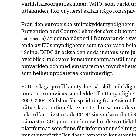
Världshälsoorganisationen WHO, som väckt 
uttalanden, hör vi ytterst sällan något om själ
Från den europeiska smittskyddsmyndigheten 
Prevention and Control) ekar det särskilt tomt 
) är denna nästintill frånvarande i s
noter nedan
enda av EU:s myndigheter som råkar vara belä
i Solna. ECDC är också den enda instans som j
överblick, tack vare konstant sammanställnin
omvärlden och medlemsstaternas myndigheter.
som helhet uppdateras kontinuerligt.
ECDC:s låga profil kan tyckas särskilt märklig m
annat coronavirus som ledde till att myndighe
2003–2004. Rädslan för spridning från Asien til
nätverk av nationella experter hörsammades o
rekordfart rivstartade ECDC sin verksamhet i 
på nästan 300 personer har sedan dess nitiskt fö
plattformar som finns för informationsdelning
minst upprätthåller dessa experter konstant i