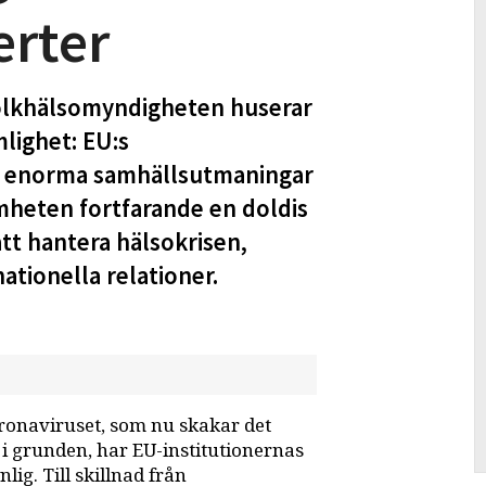
erter
Folkhälsomyndigheten huserar
lighet: EU:s
e enorma samhällsutmaningar
mheten fortfarande en doldis
att hantera hälsokrisen,
nationella relationer.
oronaviruset, som nu skakar det
i grunden, har EU-institutionernas
ig. Till skillnad från