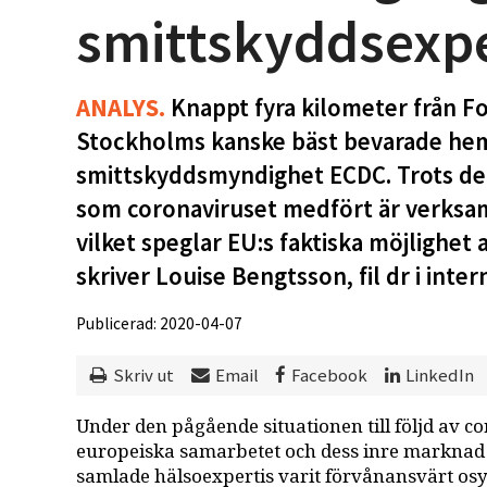
smittskyddsexp
ANALYS.
Knappt fyra kilometer från 
Stockholms kanske bäst bevarade hem
smittskyddsmyndighet ECDC. Trots d
som coronaviruset medfört är verksa
vilket speglar EU:s faktiska möjlighet 
skriver Louise Bengtsson, fil dr i inter
Publicerad: 2020-04-07
Skriv ut
Email
Facebook
LinkedIn
Under den pågående situationen till följd av c
europeiska samarbetet och dess inre marknad 
samlade hälsoexpertis varit förvånansvärt osynl