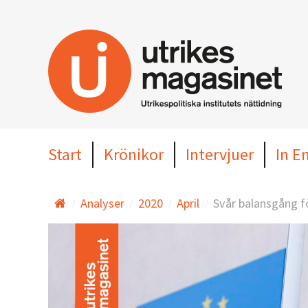
Hoppa
till
huvudinnehållet
Start
Krönikor
Intervjuer
In E
Analyser
2020
April
Svår balansgång f