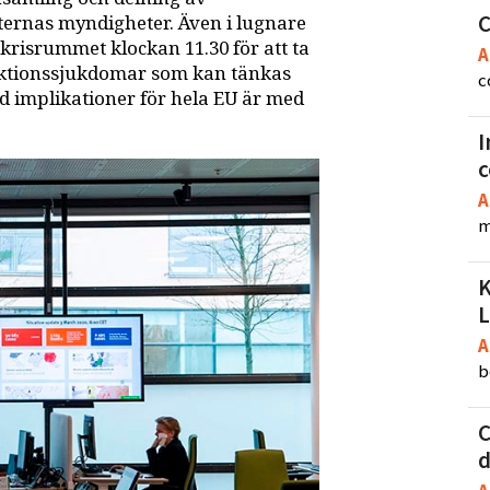
C
ernas myndigheter. Även i lugnare
 krisrummet klockan 11.30 för att ta
A
ektionssjukdomar som kan tänkas
c
ed implikationer för hela EU är med
I
A
m
K
L
A
b
C
d