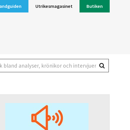
andguiden
Utrikesmagasinet
Butiken
land analyser, krönikor och intervjuer