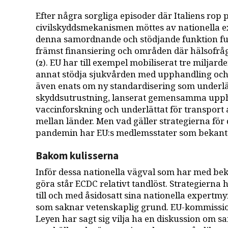
Efter några sorgliga episoder där Italiens rop
civilskyddsmekanismen möttes av nationella ex
denna samordnande och stödjande funktion fun
främst finansiering och områden där hälsofr
(
). EU har till exempel mobiliserat tre miljard
2
annat stödja sjukvården med upphandling och 
även enats om ny standardisering som underlä
skyddsutrustning, lanserat gemensamma uppha
vaccinforskning och underlättat för transport
mellan länder. Men vad gäller strategierna för
pandemin har EU:s medlemsstater som bekant va
Bakom kulisserna
Inför dessa nationella vägval som har med be
göra står ECDC relativt tandlöst. Strategierna
till och med åsidosatt sina nationella expertmy
som saknar vetenskaplig grund. EU-kommissio
Leyen har sagt sig vilja ha en diskussion om 