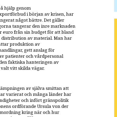
 på hjälp genom
portförbud i början av krisen, har
gerat något bättre. Det gäller
ågorna tangerar den inre marknaden
er euro från sin budget för att bland
distribution av material. Man har
ttar produktion av
ndlingar, gett anslag för
 av patienter och vårdpersonal
 den faktiska hanteringen av
lt vitt skilda vägar.
kämpningen av själva smittan att
 har varierat och många länder har
ndigheter och infört gränspolitik
nens ordförande Ursula von der
samordning kring när och hur