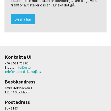
Libanon, och norra Israel är obeboeligt. Den fråga vi nu
framför allt ställer oss är: Hur ska det gå?
Lyssna här
Kontakta UI
+46 8 511 768 00
E-post:
info@ui.se
Telefontider till kundtjänst
Besöksadress
Amiralitetsbacken 1
111 49 Stockholm
Postadress
Box 3163