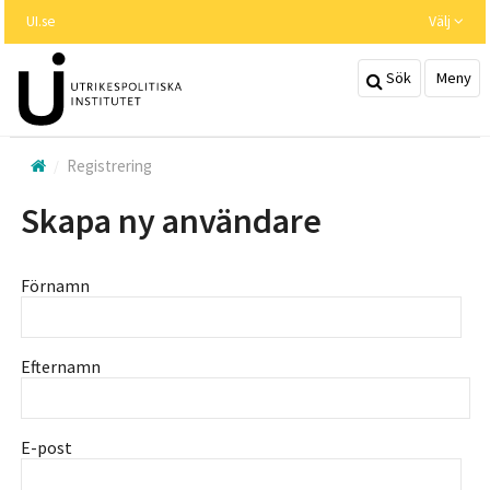
Hoppa
UI.se
Välj
till
huvudinnehållet
Sök
Meny
Registrering
Skapa ny användare
Förnamn
Efternamn
E-post