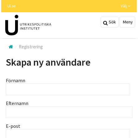
Hoppa
UI.se
Välj
till
huvudinnehållet
Sök
Meny
Registrering
Skapa ny användare
Förnamn
Efternamn
E-post