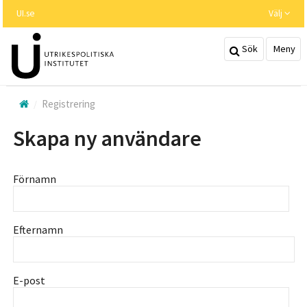
Hoppa
UI.se
Välj
till
huvudinnehållet
Sök
Meny
Registrering
Skapa ny användare
Förnamn
Efternamn
E-post