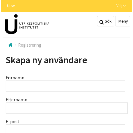
Hoppa
UI.se
Välj
till
huvudinnehållet
Sök
Meny
Registrering
Skapa ny användare
Förnamn
Efternamn
E-post