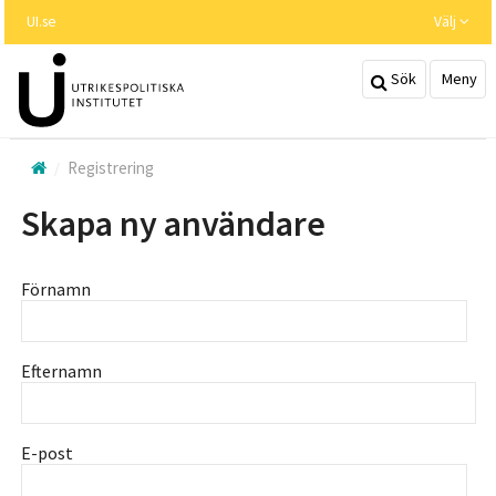
Hoppa
UI.se
Välj
till
huvudinnehållet
Sök
Meny
Registrering
Skapa ny användare
Förnamn
Efternamn
E-post