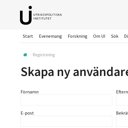
Hoppa
till
huvudinnehållet
Start
Evenemang
Forskning
Om UI
Sök
Di
Registrering
Skapa ny användar
Förnamn
Efter
E-post
Bekrä