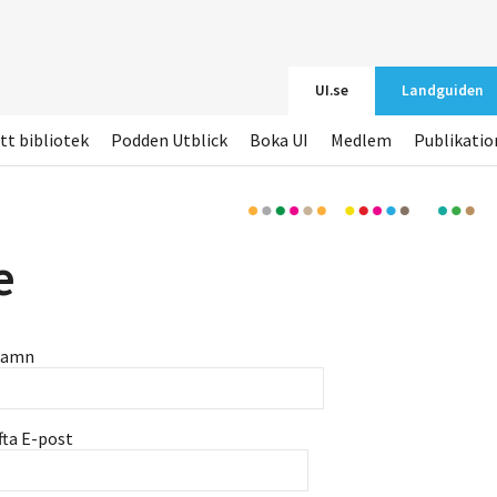
UI.se
Landguiden
tt bibliotek
Podden Utblick
Boka UI
Medlem
Publikatio
e
namn
fta E-post