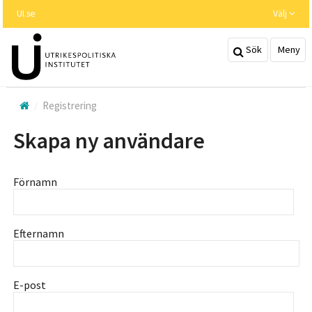
Hoppa
UI.se
Välj
till
huvudinnehållet
Sök
Meny
Registrering
Skapa ny användare
Förnamn
Efternamn
E-post