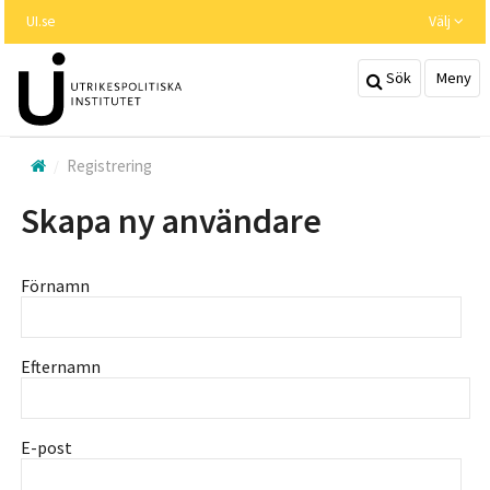
Hoppa
UI.se
Välj
till
huvudinnehållet
Sök
Meny
Registrering
Skapa ny användare
Förnamn
Efternamn
E-post