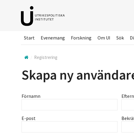
Hoppa
till
huvudinnehållet
Start
Evenemang
Forskning
Om UI
Sök
Di
Registrering
Skapa ny användar
Förnamn
Efter
E-post
Bekrä