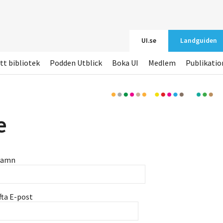
UI.se
Landguiden
tt bibliotek
Podden Utblick
Boka UI
Medlem
Publikatio
e
namn
fta E-post