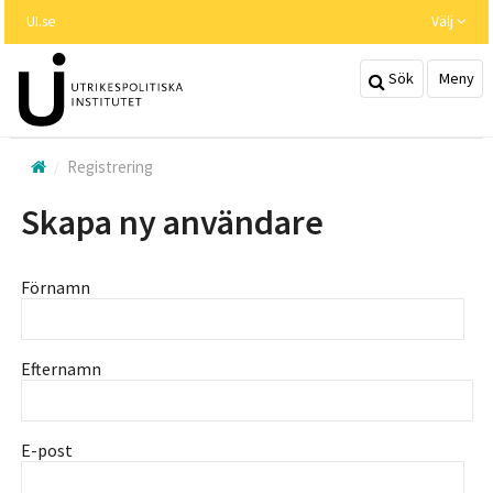
Hoppa
UI.se
Välj
till
huvudinnehållet
Sök
Meny
Registrering
Skapa ny användare
Förnamn
Efternamn
E-post