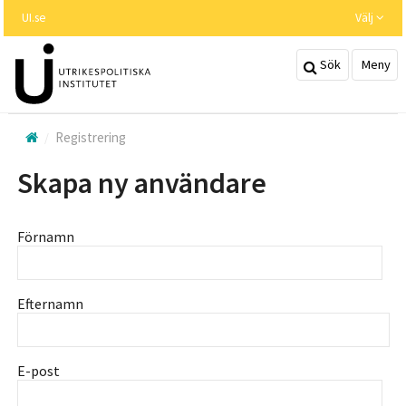
Hoppa
UI.se
Välj
till
huvudinnehållet
Sök
Meny
Registrering
Skapa ny användare
Förnamn
Efternamn
E-post