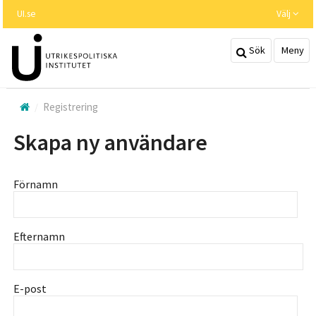
Hoppa
UI.se
Välj
till
huvudinnehållet
Sök
Meny
Registrering
Skapa ny användare
Förnamn
Efternamn
E-post