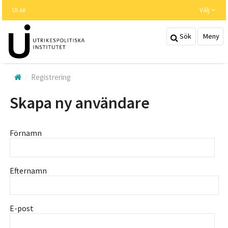
Hoppa
UI.se
Välj
till
huvudinnehållet
Sök
Meny
Registrering
Skapa ny användare
Förnamn
Efternamn
E-post