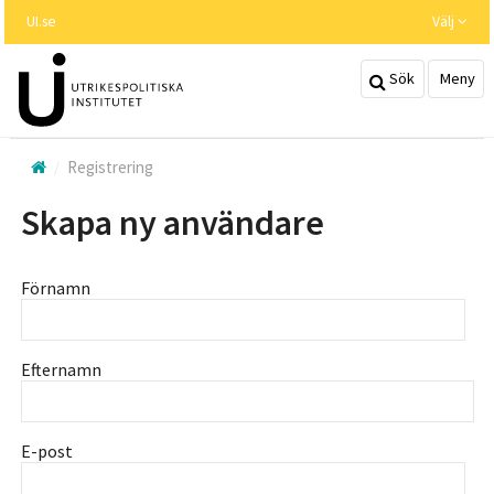
Hoppa
UI.se
Välj
till
huvudinnehållet
Sök
Meny
Registrering
Skapa ny användare
Förnamn
Efternamn
E-post