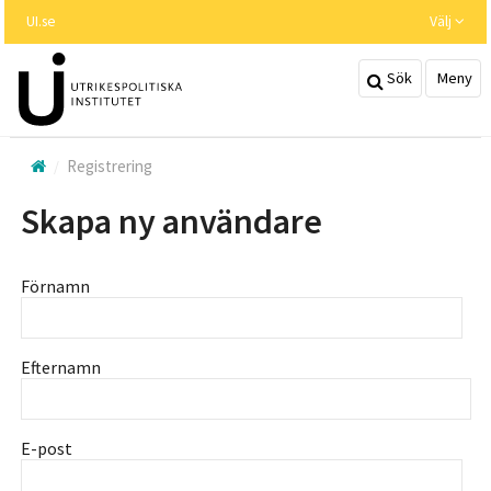
Hoppa
UI.se
Välj
till
huvudinnehållet
Sök
Meny
Registrering
Skapa ny användare
Förnamn
Efternamn
E-post