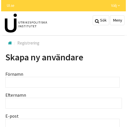
Hoppa
UI.se
Välj
till
huvudinnehållet
Sök
Meny
Registrering
Skapa ny användare
Förnamn
Efternamn
E-post