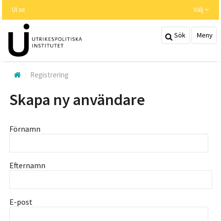
Hoppa
UI.se
Välj
till
huvudinnehållet
Sök
Meny
Registrering
Skapa ny användare
Förnamn
Efternamn
E-post