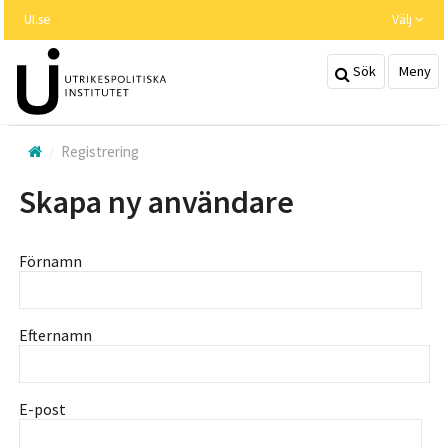
Hoppa
UI.se
Välj
till
huvudinnehållet
Sök
Meny
Registrering
Skapa ny användare
Förnamn
Efternamn
E-post