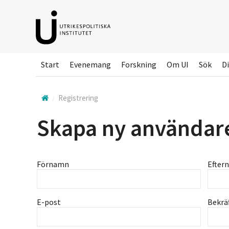
Hoppa
till
huvudinnehållet
Start
Evenemang
Forskning
Om UI
Sök
Di
Registrering
Skapa ny användar
Förnamn
Efter
E-post
Bekrä