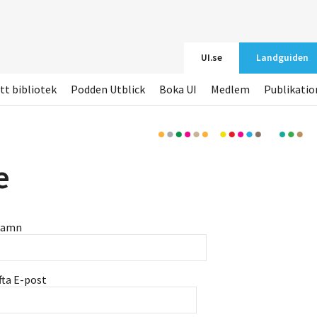
UI.se
Landguiden
tt bibliotek
Podden Utblick
Boka UI
Medlem
Publikatio
e
namn
fta E-post