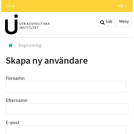
Hoppa
UI.se
Välj
till
huvudinnehållet
Sök
Meny
Registrering
Skapa ny användare
Förnamn
Efternamn
E-post